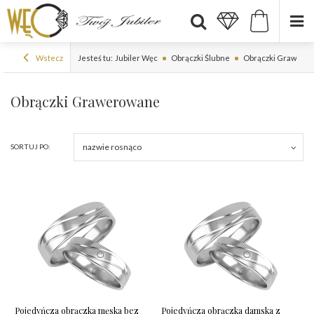
Wstecz
Jesteś tu:
Jubiler Węc
Obrączki Ślubne
Obrączki Grawero
Obrączki Grawerowane
nazwie rosnąco
SORTUJ PO:
Pojedyńcza obrączka męska bez
Pojedyńcza obrączka damska z