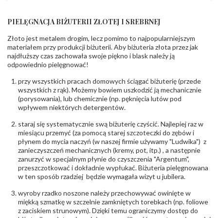
Liczba kamieni
:
Cyrkonia White - 2 szt.
Szlif kamieni
:
Fasetowy okrągły
PIELĘGNACJA BIŻUTERII ZŁOTEJ I SREBRNEJ
Masa kamieni
ok. 0.03 ct.
(łącznie)
:
Złoto jest metalem drogim, lecz pomimo to najpopularniejszym
materiałem przy produkcji biżuterii. Aby biżuteria złota przez jak
najdłuższy czas zachowała swoje piękno i blask należy ją
INNE PARAMETRY
odpowiednio pielęgnować!
Producent
WĘC-Twój Jubiler S.C. Artur Węc, Małgorzata
odpowiedzialny
:
Suchan, ul. Kurczaba 3, 30-868 Kraków; NIP:
przy wszystkich pracach domowych ściągać biżuterię (przede
679-25-92-107; sklep@wec.com.pl
wszystkich z rąk). Możemy bowiem uszkodzić ją mechanicznie
Bezpieczeństwo
Nie nadaje się dla dzieci w wieku poniżej 3 lat
(porysowania), lub chemicznie (np. pęknięcia lutów pod
- rodzaj
,
Elementy w wyrobie wykonane z białego złota
wpływem niektórych detergentów.
ostrzeżenia
:
zawierają nikiel
staraj się systematycznie swą biżuterię czyścić. Najlepiej raz w
miesiącu przemyć (za pomocą starej szczoteczki do zębów i
płynem do mycia naczyń (w naszej firmie używamy "Ludwika") z
zanieczyszczeń mechanicznych (kremy, pot, itp.) , a następnie
zanurzyć w specjalnym płynie do czyszczenia "Argentum",
przeszczotkować i dokładnie wypłukać. Biżuteria pielęgnowana
w ten sposób rzadziej będzie wymagała wizyt u jubilera.
wyroby rzadko noszone należy przechowywać owinięte w
miękką szmatkę w szczelnie zamkniętych torebkach (np. foliowe
z zaciskiem strunowym). Dzięki temu ograniczymy dostęp do