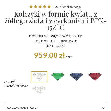
4/5
Klienci polecają!
Kolczyki w formie kwiatu z
żółtego złota i z cyrkoniami BPK-
15Z-C
PRODUCENT:
WĘC - TWÓJ JUBILER
KOD PRODUKTU:
BPK-15Z-C
SERIA:
BP-15
959,00 zł
/
szt.
KAMIEŃ
ROZRÓŻNIAJĄCY
BARWA WYROBU:
Żółte