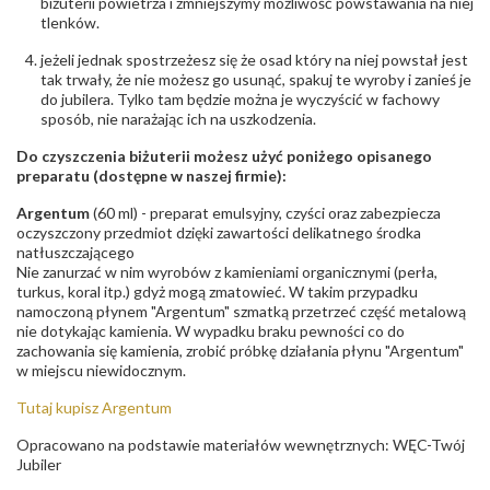
biżuterii powietrza i zmniejszymy możliwość powstawania na niej
tlenków.
jeżeli jednak spostrzeżesz się że osad który na niej powstał jest
tak trwały, że nie możesz go usunąć, spakuj te wyroby i zanieś je
do jubilera. Tylko tam będzie można je wyczyścić w fachowy
sposób, nie narażając ich na uszkodzenia.
Do czyszczenia biżuterii możesz użyć poniżego opisanego
preparatu (dostępne w naszej firmie):
Argentum
(60 ml) - preparat emulsyjny, czyści oraz zabezpiecza
oczyszczony przedmiot dzięki zawartości delikatnego środka
natłuszczającego
Nie zanurzać w nim wyrobów z kamieniami organicznymi (perła,
turkus, koral itp.) gdyż mogą zmatowieć. W takim przypadku
namoczoną płynem "Argentum" szmatką przetrzeć część metalową
nie dotykając kamienia. W wypadku braku pewności co do
zachowania się kamienia, zrobić próbkę działania płynu "Argentum"
w miejscu niewidocznym.
Tutaj kupisz Argentum
Opracowano na podstawie materiałów wewnętrznych: WĘC-Twój
Jubiler