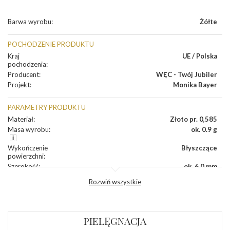
Barwa wyrobu
:
Żółte
POCHODZENIE PRODUKTU
Kraj
UE / Polska
pochodzenia
:
Producent
:
WĘC - Twój Jubiler
Projekt
:
Monika Bayer
PARAMETRY PRODUKTU
Materiał
:
Złoto pr. 0,585
Masa wyrobu
:
ok. 0.9 g
Wykończenie
Błyszczące
powierzchni
:
Szerokość
:
ok. 6,0 mm
Wysokość
:
ok. 6,0 mm
Rozwiń wszystkie
Zapięcie
:
Sztyft
KAMIENIE
PIELĘGNACJA
Rodzaje
Cyrkonia White
kamieni
: