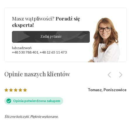
Masz wątpliwości?
Poradź się
eksperta!
Zadaj pytanie
lub zadzwoń
+48 530 788 401
,
+48 12 65 11 473
Opinie naszych klientów
Tomasz, Poniszowice
Opinia potwierdzona zakupem
Śliczne kolczyki. Pięknie wykonane.