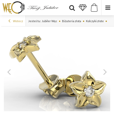
Wstecz
Jesteś tu:
Jubiler Węc
Biżuteria złota
Kolczyki złote
Kolc