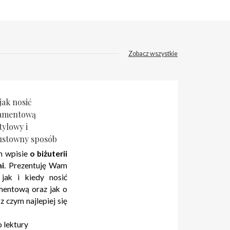
Zobacz wszystkie
ak nosić
iamentową
tylowy i
gustowny sposób
m wpisie
o biżuterii
i
. Prezentuję Wam
jak i kiedy nosić
amentową oraz jak o
z czym najlepiej się
 lektury