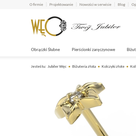
O firmie
Projektowanie
Nowości w serwisie
Blog
Op
Obrączki Ślubne
Pierścionki zaręczynowe
Biżut
Jesteś tu:
Jubiler Węc
Biżuteria złota
Kolczyki złote
Kol