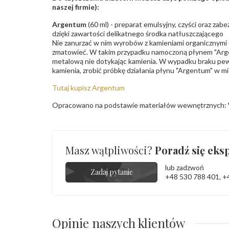
naszej firmie):
Argentum
(60 ml) - preparat emulsyjny, czyści oraz za
dzięki zawartości delikatnego środka natłuszczającego
Nie zanurzać w nim wyrobów z kamieniami organicznymi (p
zmatowieć. W takim przypadku namoczoną płynem "Arge
metalową nie dotykając kamienia. W wypadku braku pew
kamienia, zrobić próbkę działania płynu "Argentum" w m
Tutaj kupisz Argentum
Opracowano na podstawie materiałów wewnętrznych: 
Masz wątpliwości?
Poradź się eksp
lub zadzwoń
Zadaj pytanie
+48 530 788 401
,
+
Opinie naszych klientów