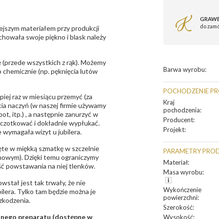
GRAWE
do zam
ejszym materiałem przy produkcji
zachowała swoje piękno i blask należy
 (przede wszystkich z rąk). Możemy
Barwa wyrobu
:
 chemicznie (np. pęknięcia lutów
POCHODZENIE P
epiej raz w miesiącu przemyć (za
Kraj
ia naczyń (w naszej firmie używamy
pochodzenia
:
t, itp.) , a następnie zanurzyć w
Producent
:
zczotkować i dokładnie wypłukać.
Projekt
:
 wymagała wizyt u jubilera.
te w miękką szmatkę w szczelnie
PARAMETRY PRO
unowym). Dzięki temu ograniczymy
Materiał
:
ść powstawania na niej tlenków.
Masa wyrobu
:
owstał jest tak trwały, że nie
Wykończenie
bilera. Tylko tam będzie można je
powierzchni
:
zkodzenia.
Szerokość
:
sanego preparatu (dostępne w
Wysokość
: