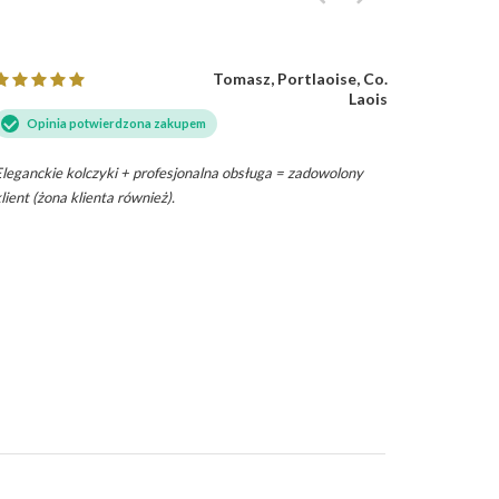
Tomasz, Portlaoise, Co.
Laois
Opini
Opinia potwierdzona zakupem
Kolczyki w
leganckie kolczyki + profesjonalna obsługa = zadowolony
lient (żona klienta również).