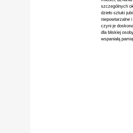
szczególnych ok
dzieło sztuki jubil
niepowtarzalne i
czyni je doskon
dla bliskiej osob
wspaniałą pamią