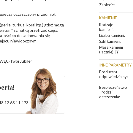
Zapięcie
:
bezpiecza oczyszczony przedmiot
KAMIENIE
erła, turkus, koral itp.) gdyż mogą
Rodzaje
kamieni
:
ntum" szmatką przetrzeć część
ności co do zachowania się
Liczba kamieni
:
iejscu niewidocznym.
Szlif kamieni
:
Masa kamieni
(łącznie)
:
WĘC-Twój Jubiler
INNE PARAMETRY
Producent
odpowiedzialny
:
erta!
Bezpieczeństwo
- rodzaj
ostrzeżenia
:
48 12 65 11 473