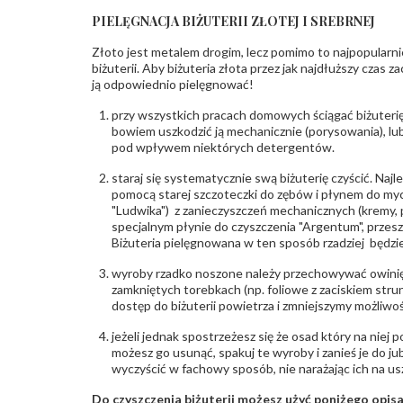
PIELĘGNACJA BIŻUTERII ZŁOTEJ I SREBRNEJ
Złoto jest metalem drogim, lecz pomimo to najpopularni
biżuterii. Aby biżuteria złota przez jak najdłuższy czas 
ją odpowiednio pielęgnować!
przy wszystkich pracach domowych ściągać biżuterię
bowiem uszkodzić ją mechanicznie (porysowania), lub
pod wpływem niektórych detergentów.
staraj się systematycznie swą biżuterię czyścić. Najl
pomocą starej szczoteczki do zębów i płynem do myc
"Ludwika") z zanieczyszczeń mechanicznych (kremy, po
specjalnym płynie do czyszczenia "Argentum", przes
Biżuteria pielęgnowana w ten sposób rzadziej będzie
wyroby rzadko noszone należy przechowywać owinię
zamkniętych torebkach (np. foliowe z zaciskiem str
dostęp do biżuterii powietrza i zmniejszymy możliwo
jeżeli jednak spostrzeżesz się że osad który na niej p
możesz go usunąć, spakuj te wyroby i zanieś je do ju
wyczyścić w fachowy sposób, nie narażając ich na us
Do czyszczenia biżuterii możesz użyć poniżego opi