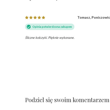
nii Opineo
Tomasz, Poniszowi
Opinia potwierdzona zakupem
rawdziwą
Śliczne kolczyki. Pięknie wykonane.
a w
Opineo
Podziel się swoim komentarzem