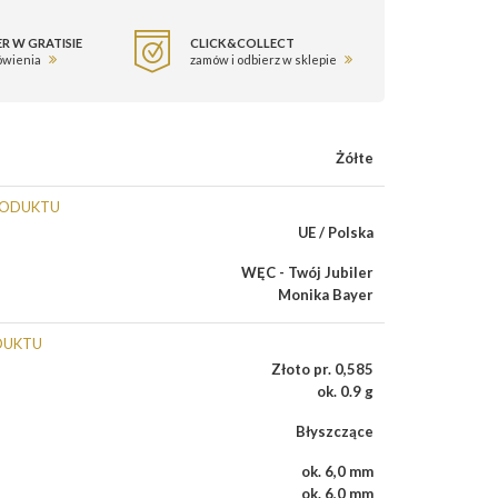
R W GRATISIE
CLICK&COLLECT
ówienia
zamów i odbierz w sklepie
Żółte
RODUKTU
UE / Polska
WĘC - Twój Jubiler
Monika Bayer
DUKTU
Złoto pr. 0,585
ok. 0.9 g
Błyszczące
ok. 6,0 mm
ok. 6,0 mm