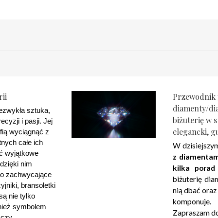
ii
Przewodnik j
diamenty/d
iezwykła sztuka, 
biżuterię w s
yzji i pasji. Jej 
elegancki, 
fią wyciągnąć z 
nych całe ich 
W dzisiejszy
ć wyjątkowe 
z diamentam
dzięki nim 
kilka porad
ko zachwycające 
biżuterię di
jniki, bransoletki 
nią dbać oraz 
są nie tylko 
komponuje.
nież symbolem 
Zapraszam do
czy 