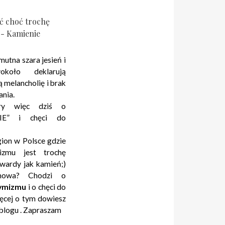
ć choć trochę
- Kamienie
mutna szara jesień i
około deklarują
 melancholię i brak
ania.
ory więc dziś o
IE” i chęci do
gion w Polsce gdzie
izmu jest trochę
 twardy jak kamień;)
owa? Chodzi o
ymizmu
i o chęci do
ięcej o tym dowiesz
 blogu . Zapraszam