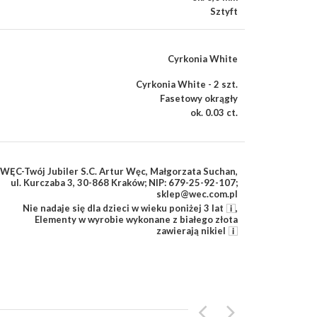
Sztyft
Cyrkonia White
Cyrkonia White - 2 szt.
Fasetowy okrągły
ok. 0.03 ct.
WĘC-Twój Jubiler S.C. Artur Węc, Małgorzata Suchan,
ul. Kurczaba 3, 30-868 Kraków; NIP: 679-25-92-107;
sklep@wec.com.pl
Nie nadaje się dla dzieci w wieku poniżej 3 lat
,
Elementy w wyrobie wykonane z białego złota
zawierają nikiel