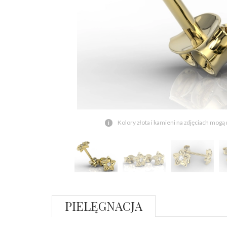
Kolory złota i kamieni na zdjęciach mogą
PIELĘGNACJA