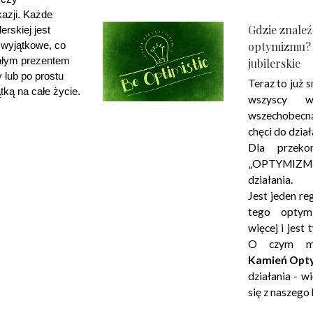
azji. Każde 
Gdzie znaleź
erskiej jest 
optymizmu? 
 wyjątkowe, co 
ałym prezentem 
jubilerskie
y lub po prostu 
Teraz to już s
tką na całe życie.
wszyscy w
wszechobecną
chęci do dział
Dla przek
„OPTYMIZM
działania.
Jest jeden re
tego optym
więcej i jest
O czym m
Kamień Opt
działania - w
się z naszego