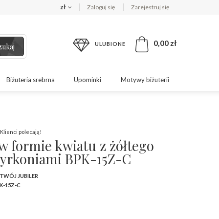
zł
Zaloguj się
Zarejestruj się
0,00 zł
ULUBIONE
zukaj
Biżuteria srebrna
Upominki
Motywy biżuterii
Klienci polecają!
w formie kwiatu z żółtego
z cyrkoniami BPK-15Z-C
 TWÓJ JUBILER
K-15Z-C