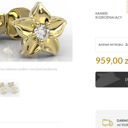
KAMIEŃ
ROZRÓŻNIAJĄCY
BARWA WYROBU:
Ż
959,00 z
 nie odzwierciedlać rzeczywistej barwy
D
DARM
od 50,00