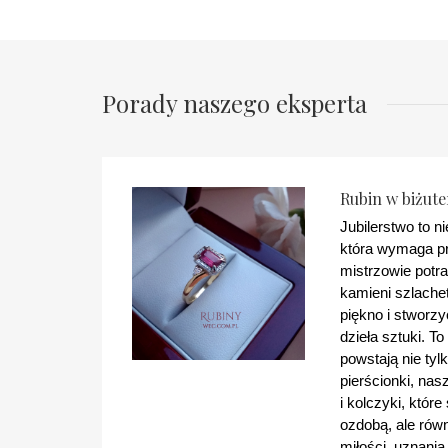
Porady naszego eksperta
Rubin w biżuter
Jubilerstwo to n
która wymaga prec
mistrzowie potra
kamieni szlachet
piękno i stworzy
dzieła sztuki. To 
powstają nie tyl
pierścionki, naszy
i kolczyki, które 
ozdobą, ale rów
miłości, uznania 