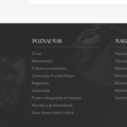
POZNAJ NAS
NAS
O nas
Pierści
Wiadomości
Obrącz
Polityka prywatności
Biżuter
Gwarancja Trusted Shops
Biżuter
Regulamin
Biżuter
Gwarancja
Biżuter
Prawo odstąpienia od umowy
Upomin
Wyroby z grawerunkami
Skup złomu złota i srebra