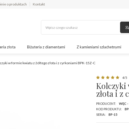
inie o produktach
Kontakt
S
eria złota
Biżuteria z diamentami
Z kamieniami szlachetnymi
czyki w formie kwiatu z żółtego złota i z cyrkoniami BPK-15Z-C
4/5
Kolczyki 
złota i 
PRODUCENT:
WĘC -
KOD PRODUKTU:
BP
SERIA:
BP-15