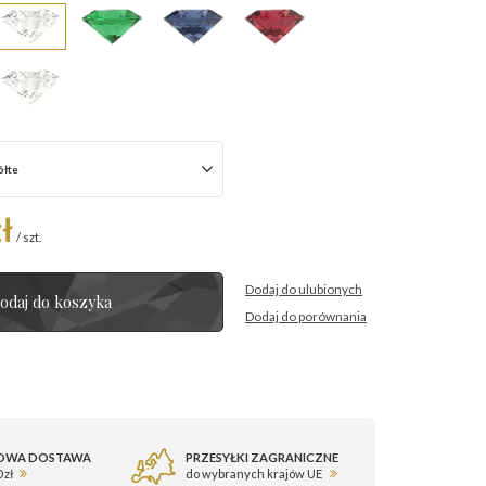
ółte
ł
/
szt.
Dodaj do ulubionych
odaj do koszyka
Dodaj do porównania
OWA DOSTAWA
PRZESYŁKI ZAGRANICZNE
 zł
do wybranych krajów UE