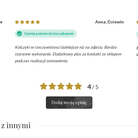
ce
Anna, Dziewin
Opinia potwierdzona zakupem
Kolczyki w rzeczywistosci ladniejsze niz na zdjeciu. Bardzo
E
staranne wykonanie. Dodatkowy plus za kontakt ze sklepem
k
podczas realizacji zamowienia.
4
/ 5
Dodaj swoją opinię
 z innymi