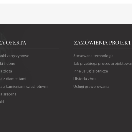
ZA OFERTA
ZAMÓWIENIA PROJEK
onki zaręczynowe
Stosowana technologia
ki ślubne
Jak przebiega proces projektowa
ia złota
Inne usługi złotnicze
ia z diamentami
Historia złota
ia z kamieniami szlachetnymi
Usługi grawerowania
ia srebrna
ki