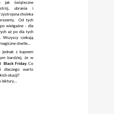
 jak świąteczne
strój, ubrania i
rzystrojona choinka
prezenty. Od tych
 po wielgaśne - dla
zych aż po dla tych
. Wszyscy czekają
e magiczne chwile…
e jednak z kupnem
ym bardziej, że w
st
Black Friday
. Co
i dlaczego warto
kich okazji?
 lektury…