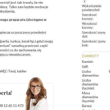
owstał jest tak trwały, że nie
Wykończenie
bilera. Tylko tam będzie można je
powierzchni
:
zkodzenia.
Szerokość
korony
:
sanego preparatu (dostępne w
Wysokosć
korony
:
bezpiecza oczyszczony przedmiot
Szerokość szyny
dół
:
erła, turkus, koral itp.) gdyż mogą
Szerokość szyny
bok
:
ntum" szmatką przetrzeć część
ności co do zachowania się
iejscu niewidocznym.
DIAMENTY
Kamień
:
Szlif
:
WĘC-Twój Jubiler
Liczba
diamentów
:
Liczba
diamentów
(łącznie)
:
erta!
Masa
diamentów
(łącznie)
:
48 12 65 11 473
Barwa
: