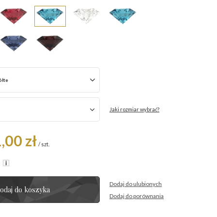
ółte
Jaki rozmiar wybrać?
,00 zł
/
szt.
R
Dodaj do ulubionych
odaj do koszyka
Dodaj do porównania