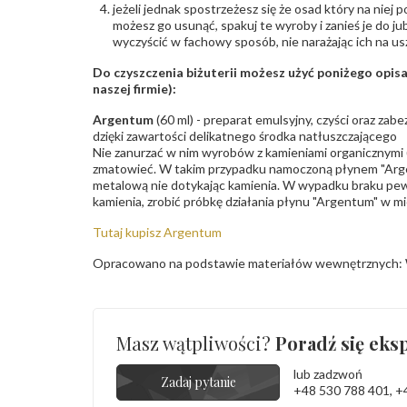
jeżeli jednak spostrzeżesz się że osad który na niej p
możesz go usunąć, spakuj te wyroby i zanieś je do ju
wyczyścić w fachowy sposób, nie narażając ich na us
Do czyszczenia biżuterii możesz użyć poniżego opi
naszej firmie):
Argentum
(60 ml) - preparat emulsyjny, czyści oraz za
dzięki zawartości delikatnego środka natłuszczającego
Nie zanurzać w nim wyrobów z kamieniami organicznymi (p
zmatowieć. W takim przypadku namoczoną płynem "Arge
metalową nie dotykając kamienia. W wypadku braku pew
kamienia, zrobić próbkę działania płynu "Argentum" w m
Tutaj kupisz Argentum
Opracowano na podstawie materiałów wewnętrznych: 
Masz wątpliwości?
Poradź się eksp
lub zadzwoń
Zadaj pytanie
+48 530 788 401
,
+