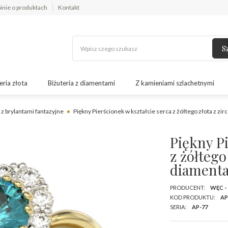
inie o produktach
Kontakt
S
eria złota
Biżuteria z diamentami
Z kamieniami szlachetnymi
 z brylantami fantazyjne
Piękny Pierścionek w kształcie serca z żółtego złota z z
Piękny Pi
z żółtego
diamenta
PRODUCENT:
WĘC -
KOD PRODUKTU:
AP
SERIA:
AP-77