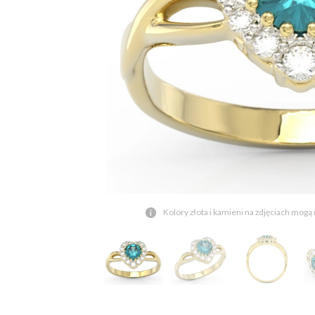
Kolory złota i kamieni na zdjęciach mogą