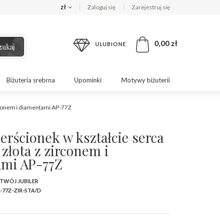
zł
Zaloguj się
Zarejestruj się
0,00 zł
ULUBIONE
zukaj
Biżuteria srebrna
Upominki
Motywy biżuterii
irconem i diamentami AP-77Z
erścionek w kształcie serca
 złota z zirconem i
mi AP-77Z
 TWÓJ JUBILER
-77Z-ZIR-STA/D