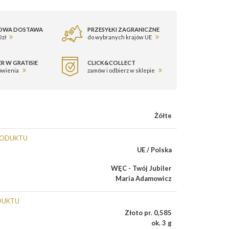
OWA DOSTAWA
PRZESYŁKI ZAGRANICZNE
 zł
do wybranych krajów UE
R W GRATISIE
CLICK&COLLECT
ówienia
zamów i odbierz w sklepie
Żółte
RODUKTU
UE / Polska
WĘC - Twój Jubiler
Maria Adamowicz
DUKTU
Złoto pr. 0,585
ok. 3 g