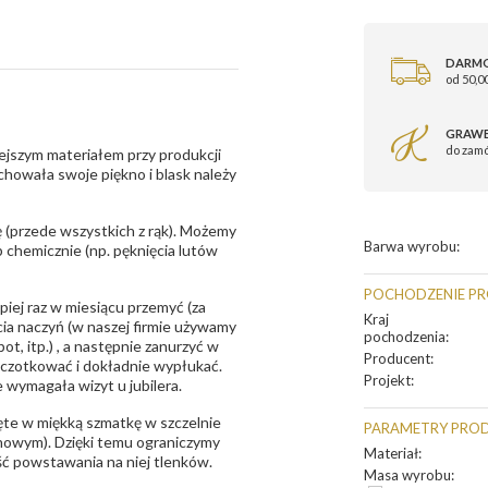
DARM
od 50,00
GRAWE
do zam
ejszym materiałem przy produkcji
zachowała swoje piękno i blask należy
 (przede wszystkich z rąk). Możemy
Barwa wyrobu
:
 chemicznie (np. pęknięcia lutów
POCHODZENIE P
epiej raz w miesiącu przemyć (za
Kraj
ia naczyń (w naszej firmie używamy
pochodzenia
:
t, itp.) , a następnie zanurzyć w
Producent
:
zczotkować i dokładnie wypłukać.
Projekt
:
 wymagała wizyt u jubilera.
te w miękką szmatkę w szczelnie
PARAMETRY PRO
unowym). Dzięki temu ograniczymy
Materiał
:
ść powstawania na niej tlenków.
Masa wyrobu
: