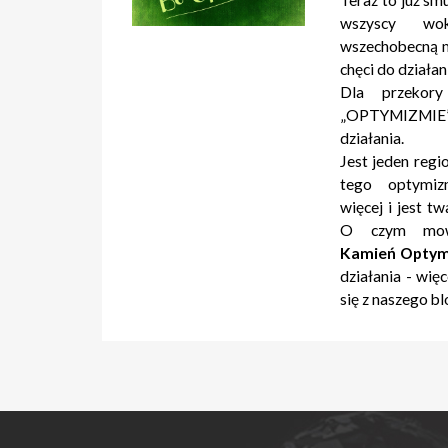
Teraz to już smu
wszyscy wok
wszechobecną m
chęci do działan
Dla przekor
„OPTYMIZMIE
działania.
Jest jeden regi
tego optymiz
więcej i jest t
O czym mow
Kamień Opty
działania - wię
się z naszego b