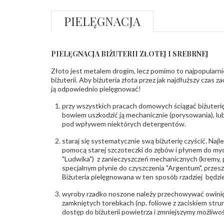
PIELĘGNACJA
PIELĘGNACJA BIŻUTERII ZŁOTEJ I SREBRNEJ
Złoto jest metalem drogim, lecz pomimo to najpopularni
biżuterii. Aby biżuteria złota przez jak najdłuższy czas 
ją odpowiednio pielęgnować!
przy wszystkich pracach domowych ściągać biżuterię
bowiem uszkodzić ją mechanicznie (porysowania), lub
pod wpływem niektórych detergentów.
staraj się systematycznie swą biżuterię czyścić. Najl
pomocą starej szczoteczki do zębów i płynem do myc
"Ludwika") z zanieczyszczeń mechanicznych (kremy, po
specjalnym płynie do czyszczenia "Argentum", przes
Biżuteria pielęgnowana w ten sposób rzadziej będzie
wyroby rzadko noszone należy przechowywać owinię
zamkniętych torebkach (np. foliowe z zaciskiem str
dostęp do biżuterii powietrza i zmniejszymy możliwo