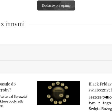
Dodaj swoją opinię
 z innymi
pasuje do
Black Friday
eroby?
świątecznyc
 już teraz! Sprawdź
Jeszcze
tylko
 które podkreślą
tym z tego
ok.
Święta Bożeg