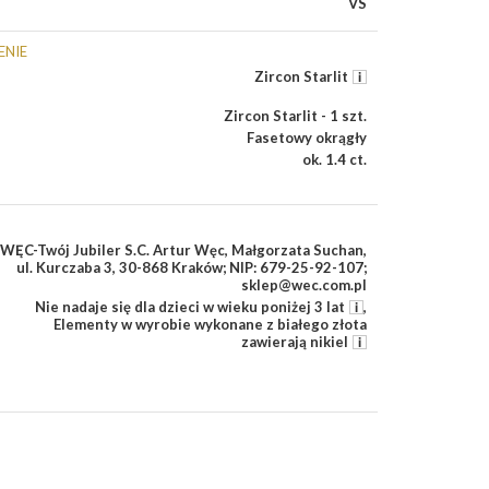
VS
ENIE
Zircon Starlit
Zircon Starlit - 1 szt.
Fasetowy okrągły
ok. 1.4 ct.
WĘC-Twój Jubiler S.C. Artur Węc, Małgorzata Suchan,
ul. Kurczaba 3, 30-868 Kraków; NIP: 679-25-92-107;
sklep@wec.com.pl
Nie nadaje się dla dzieci w wieku poniżej 3 lat
,
Elementy w wyrobie wykonane z białego złota
zawierają nikiel