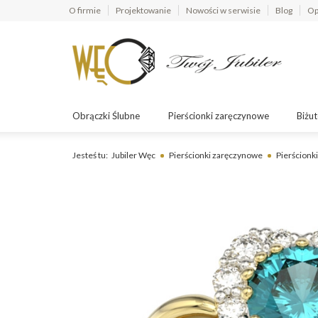
O firmie
Projektowanie
Nowości w serwisie
Blog
Op
Obrączki Ślubne
Pierścionki zaręczynowe
Biżut
Jesteś tu:
Jubiler Węc
Pierścionki zaręczynowe
Pierścionki