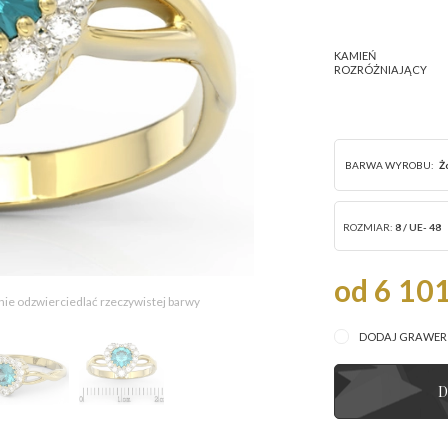
KAMIEŃ
ROZRÓŻNIAJĄCY
BARWA WYROBU:
Ż
ROZMIAR:
8 / UE- 48
od 6 101
 nie odzwierciedlać rzeczywistej barwy
DODAJ GRAWE
D