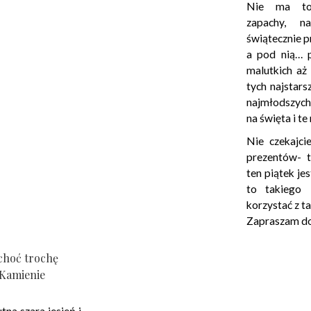
Nie ma to
zapachy, na
świątecznie p
a pod nią… 
malutkich aż
tych najstars
najmłodszych
na święta i t
Nie czekajci
prezentów- t
ten piątek je
to takiego 
korzystać z ta
Zapraszam do
choć trochę
Kamienie