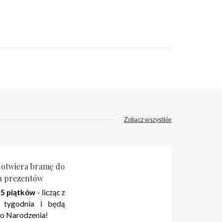
Zobacz wszystkie
 otwiera bramę do
h prezentów
 5 piątków
- licząc z
 tygodnia i będą
o Narodzenia!