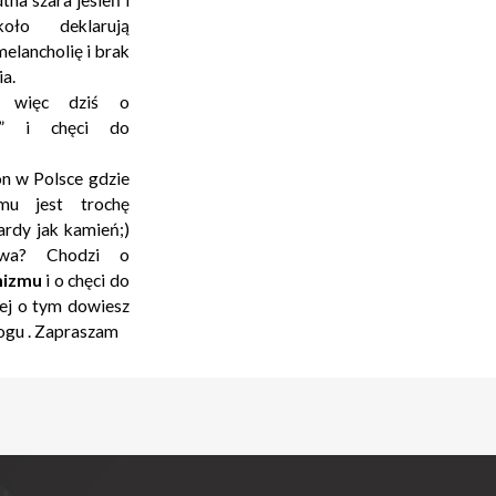
tna szara jesień i
oło deklarują
elancholię i brak
ia.
y więc dziś o
” i chęci do
on w Polsce gdzie
mu jest trochę
wardy jak kamień;)
a? Chodzi o
mizmu
i o chęci do
cej o tym dowiesz
logu . Zapraszam