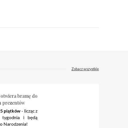
Zobacz wszystkie
 otwiera bramę do
h prezentów
 5 piątków
- licząc z
 tygodnia i będą
o Narodzenia!