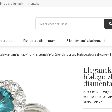
inie o produktach
Kontakt
S
eria złota
Biżuteria z diamentami
Z kamieniami szlachetnymi
 z brylantami fantazyjne
Elegancki Pierścionek - serce z białego złota z zirconem
Elegancki
białego z
diamenta
PRODUCENT:
WĘC -
KOD PRODUKTU:
AP
SERIA:
AP-77