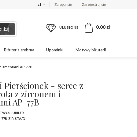
zł
Zaloguj się
Zarejestruj się
0,00 zł
ULUBIONE
zukaj
Biżuteria srebrna
Upominki
Motywy biżuterii
 i diamentami AP-77B
 Pierścionek - serce z
łota z zirconem i
mi AP-77B
 TWÓJ JUBILER
-77B-ZIR-STA/D