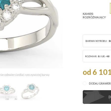
KAMIEŃ
ROZRÓŻNIAJĄCY
BARWA WYROBU:
B
ROZMIAR:
8 / UE- 48
od 6 101
 nie odzwierciedlać rzeczywistej barwy
DODAJ GRAWE
D