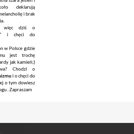
tna szara jesień i
oło deklarują
elancholię i brak
ia.
y więc dziś o
” i chęci do
on w Polsce gdzie
mu jest trochę
wardy jak kamień;)
a? Chodzi o
mizmu
i o chęci do
cej o tym dowiesz
logu . Zapraszam