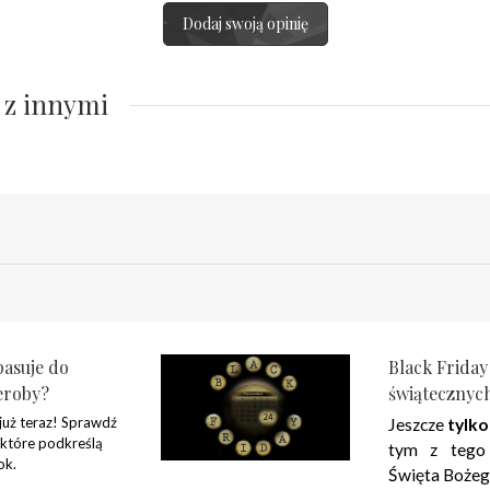
Dodaj swoją opinię
 z innymi
pasuje do
Black Friday
eroby?
świątecznyc
 już teraz! Sprawdź
Jeszcze
tylko
 które podkreślą
tym z tego
ok.
Święta Bożeg