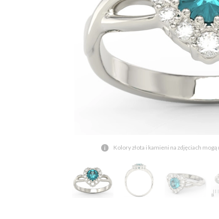
Kolory złota i kamieni na zdjęciach mogą