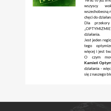
Teraz to już smu
wszyscy wok
wszechobecną m
chęci do działan
Dla przekor
„OPTYMIZMIE
działania.
Jest jeden regi
tego optymiz
więcej i jest t
O czym mow
Kamień Opty
działania - wię
się z naszego b