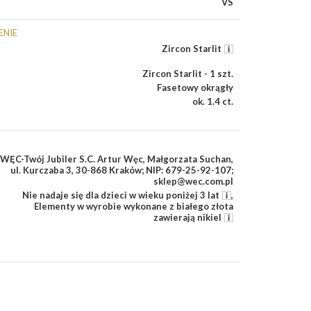
VS
ENIE
Zircon Starlit
Zircon Starlit - 1 szt.
Fasetowy okrągły
ok. 1.4 ct.
WĘC-Twój Jubiler S.C. Artur Węc, Małgorzata Suchan,
ul. Kurczaba 3, 30-868 Kraków; NIP: 679-25-92-107;
sklep@wec.com.pl
Nie nadaje się dla dzieci w wieku poniżej 3 lat
,
Elementy w wyrobie wykonane z białego złota
zawierają nikiel