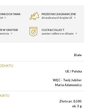
OWA DOSTAWA
PRZESYŁKI ZAGRANICZNE
 zł
do wybranych krajów UE
R W GRATISIE
CLICK&COLLECT
ówienia
zamów i odbierz w sklepie
Białe
RODUKTU
UE / Polska
WĘC - Twój Jubiler
Maria Adamowicz
DUKTU
Złoto pr. 0,585
ok. 3 g