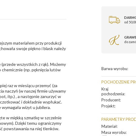
DARM
od 50,00
GRAWE
do zam
ejszym materiałem przy produkcji
zachowała swoje piękno i blask należy
 (przede wszystkich z rąk). Możemy
Barwa wyrobu
:
 chemicznie (np. pęknięcia lutów
POCHODZENIE P
epiej raz w miesiącu przemyć (za
Kraj
ia naczyń (w naszej firmie używamy
pochodzenia
:
t, itp.) , a następnie zanurzyć w
Producent
:
zczotkować i dokładnie wypłukać.
Projekt
:
 wymagała wizyt u jubilera.
te w miękką szmatkę w szczelnie
PARAMETRY PRO
unowym). Dzięki temu ograniczymy
Materiał
:
ść powstawania na niej tlenków.
Masa wyrobu
: