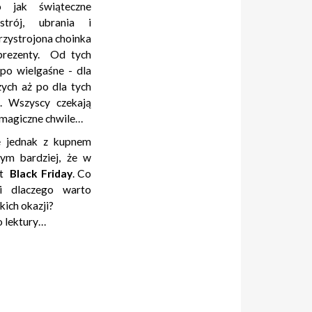
 jak świąteczne
strój, ubrania i
rzystrojona choinka
prezenty. Od tych
 po wielgaśne - dla
zych aż po dla tych
. Wszyscy czekają
e magiczne chwile…
e jednak z kupnem
ym bardziej, że w
st
Black Friday
. Co
i dlaczego warto
kich okazji?
 lektury…