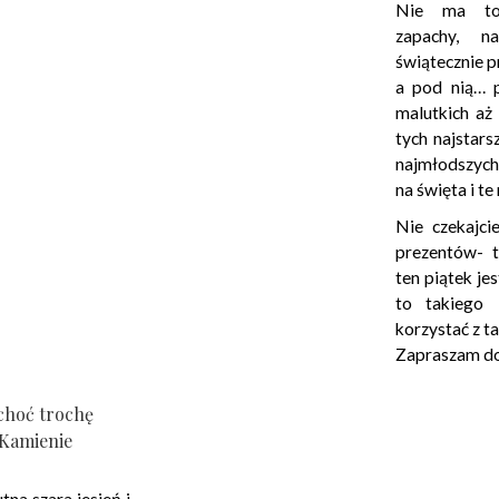
Nie ma to
zapachy, na
świątecznie p
a pod nią… 
malutkich aż
tych najstars
najmłodszych
na święta i t
Nie czekajci
prezentów- t
ten piątek je
to takiego 
korzystać z ta
Zapraszam do
choć trochę
Kamienie