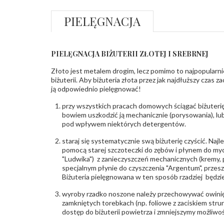
PIELĘGNACJA
PIELĘGNACJA BIŻUTERII ZŁOTEJ I SREBRNEJ
Złoto jest metalem drogim, lecz pomimo to najpopularni
biżuterii. Aby biżuteria złota przez jak najdłuższy czas 
ją odpowiednio pielęgnować!
przy wszystkich pracach domowych ściągać biżuterię
bowiem uszkodzić ją mechanicznie (porysowania), lub
pod wpływem niektórych detergentów.
staraj się systematycznie swą biżuterię czyścić. Najl
pomocą starej szczoteczki do zębów i płynem do myc
"Ludwika") z zanieczyszczeń mechanicznych (kremy, po
specjalnym płynie do czyszczenia "Argentum", przes
Biżuteria pielęgnowana w ten sposób rzadziej będzie
wyroby rzadko noszone należy przechowywać owinię
zamkniętych torebkach (np. foliowe z zaciskiem str
dostęp do biżuterii powietrza i zmniejszymy możliwo