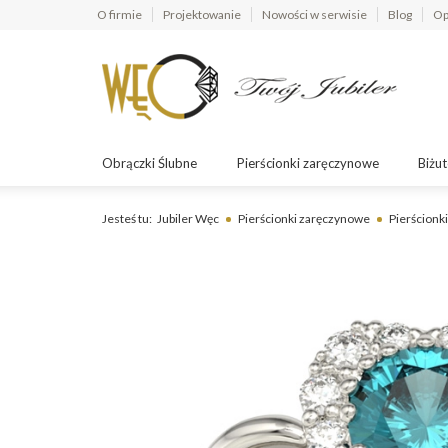
O firmie
Projektowanie
Nowości w serwisie
Blog
Op
Obrączki Ślubne
Pierścionki zaręczynowe
Biżut
Jesteś tu:
Jubiler Węc
Pierścionki zaręczynowe
Pierścionki