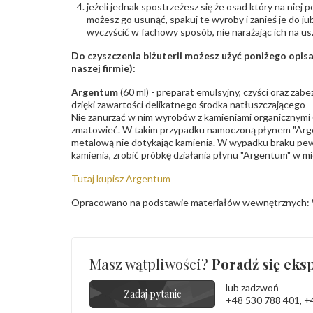
jeżeli jednak spostrzeżesz się że osad który na niej p
możesz go usunąć, spakuj te wyroby i zanieś je do ju
wyczyścić w fachowy sposób, nie narażając ich na us
Do czyszczenia biżuterii możesz użyć poniżego opi
naszej firmie):
Argentum
(60 ml) - preparat emulsyjny, czyści oraz za
dzięki zawartości delikatnego środka natłuszczającego
Nie zanurzać w nim wyrobów z kamieniami organicznymi (p
zmatowieć. W takim przypadku namoczoną płynem "Arge
metalową nie dotykając kamienia. W wypadku braku pew
kamienia, zrobić próbkę działania płynu "Argentum" w m
Tutaj kupisz Argentum
Opracowano na podstawie materiałów wewnętrznych: 
Masz wątpliwości?
Poradź się eksp
lub zadzwoń
Zadaj pytanie
+48 530 788 401
,
+