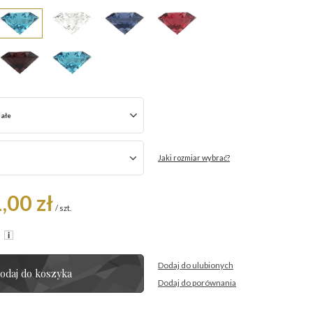
iałe
Jaki rozmiar wybrać?
,00 zł
/
szt.
R
Dodaj do ulubionych
odaj do koszyka
Dodaj do porównania