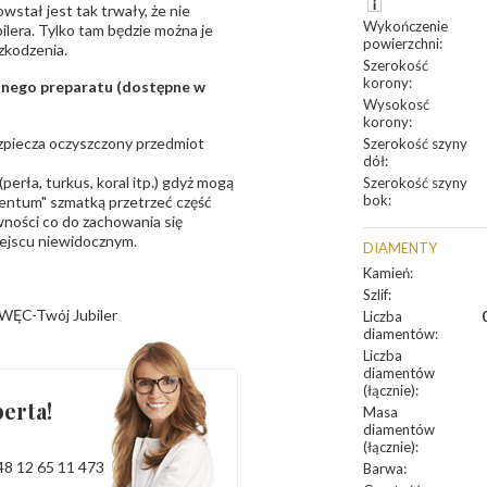
owstał jest tak trwały, że nie
Wykończenie
bilera. Tylko tam będzie można je
powierzchni
:
zkodzenia.
Szerokość
korony
:
sanego preparatu (dostępne w
Wysokosć
korony
:
bezpiecza oczyszczony przedmiot
Szerokość szyny
dół
:
erła, turkus, koral itp.) gdyż mogą
Szerokość szyny
bok
:
ntum" szmatką przetrzeć część
ności co do zachowania się
iejscu niewidocznym.
DIAMENTY
Kamień
:
Szlif
:
WĘC-Twój Jubiler
Liczba
diamentów
:
Liczba
diamentów
(łącznie)
:
erta!
Masa
diamentów
(łącznie)
:
48 12 65 11 473
Barwa
: