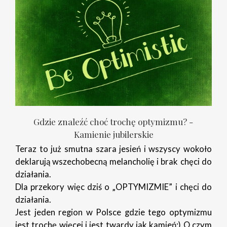
Gdzie znaleźć choć trochę optymizmu? -
Kamienie jubilerskie
Teraz to już smutna szara jesień i wszyscy wokoło
deklarują wszechobecną melancholię i brak chęci do
działania.
Dla przekory więc dziś o „OPTYMIZMIE” i chęci do
działania.
Jest jeden region w Polsce gdzie tego optymizmu
jest trochę więcej i jest twardy jak kamień;) O czym