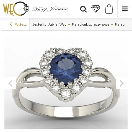
Wstecz
Jesteś tu:
Jubiler Węc
Pierścionki zaręczynowe
Pierścionki