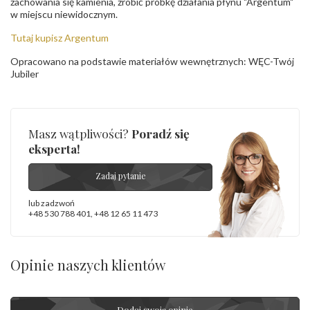
zachowania się kamienia, zrobić próbkę działania płynu "Argentum"
w miejscu niewidocznym.
Tutaj kupisz Argentum
Opracowano na podstawie materiałów wewnętrznych: WĘC-Twój
Jubiler
Masz wątpliwości?
Poradź się
eksperta!
Zadaj pytanie
lub zadzwoń
+48 530 788 401
,
+48 12 65 11 473
Opinie naszych klientów
Dodaj swoją opinię