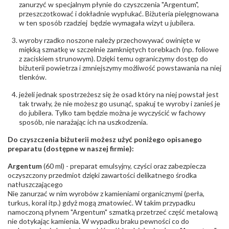
zanurzyć w specjalnym płynie do czyszczenia "Argentum",
Rodzaje
Szafir
przeszczotkować i dokładnie wypłukać. Biżuteria pielęgnowana
kamieni
:
w ten sposób rzadziej będzie wymagała wizyt u jubilera.
Liczba kamieni
:
Szafir - 1 szt.
Szlif kamieni
:
Fasetowy okrągły
wyroby rzadko noszone należy przechowywać owinięte w
Masa kamieni
ok. 1 ct.
miękką szmatkę w szczelnie zamkniętych torebkach (np. foliowe
(łącznie)
:
z zaciskiem strunowym). Dzięki temu ograniczymy dostęp do
biżuterii powietrza i zmniejszymy możliwość powstawania na niej
tlenków.
INNE PARAMETRY
Producent
WĘC-Twój Jubiler S.C. Artur Węc, Małgorzata
jeżeli jednak spostrzeżesz się że osad który na niej powstał jest
odpowiedzialny
:
Suchan, ul. Kurczaba 3, 30-868 Kraków; NIP:
tak trwały, że nie możesz go usunąć, spakuj te wyroby i zanieś je
679-25-92-107; sklep@wec.com.pl
do jubilera. Tylko tam będzie można je wyczyścić w fachowy
Bezpieczeństwo
Nie nadaje się dla dzieci w wieku poniżej 3 lat
sposób, nie narażając ich na uszkodzenia.
- rodzaj
,
Elementy w wyrobie wykonane z białego złota
ostrzeżenia
:
zawierają nikiel
Do czyszczenia biżuterii możesz użyć poniżego opisanego
preparatu (dostępne w naszej firmie):
Argentum
(60 ml) - preparat emulsyjny, czyści oraz zabezpiecza
oczyszczony przedmiot dzięki zawartości delikatnego środka
natłuszczającego
Nie zanurzać w nim wyrobów z kamieniami organicznymi (perła,
turkus, koral itp.) gdyż mogą zmatowieć. W takim przypadku
namoczoną płynem "Argentum" szmatką przetrzeć część metalową
nie dotykając kamienia. W wypadku braku pewności co do