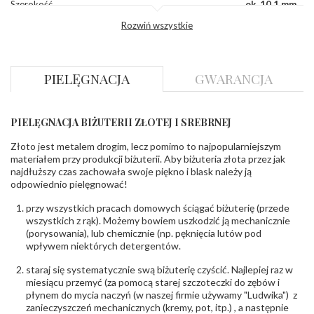
Szerokość
ok. 10,1 mm
korony
:
Rozwiń wszystkie
Wysokosć
ok. 4,5 mm
korony
:
Szerokość szyny
ok. 2,1 mm
dół
:
PIELĘGNACJA
GWARANCJA
Szerokość szyny
ok. 2,8 mm
bok
:
PIELĘGNACJA BIŻUTERII ZŁOTEJ I SREBRNEJ
DIAMENTY
Kamień
:
Diament
Złoto jest metalem drogim, lecz pomimo to najpopularniejszym
Szlif
:
Brylantowy okrągły
materiałem przy produkcji biżuterii. Aby biżuteria złota przez jak
Liczba
0.020 ct - 4 szt.
,
0.015 ct - 4 szt.
,
0.010 ct - 4
najdłuższy czas zachowała swoje piękno i blask należy ją
diamentów
:
szt.
,
0.030 ct - 1 szt.
odpowiednio pielęgnować!
Liczba
13 szt.
diamentów
przy wszystkich pracach domowych ściągać biżuterię (przede
(łącznie)
:
wszystkich z rąk). Możemy bowiem uszkodzić ją mechanicznie
Masa
0.21 ct
(porysowania), lub chemicznie (np. pęknięcia lutów pod
diamentów
wpływem niektórych detergentów.
(łącznie)
:
Barwa
:
F
staraj się systematycznie swą biżuterię czyścić. Najlepiej raz w
Czystość
:
VS
miesiącu przemyć (za pomocą starej szczoteczki do zębów i
płynem do mycia naczyń (w naszej firmie używamy "Ludwika") z
zanieczyszczeń mechanicznych (kremy, pot, itp.) , a następnie
POZOSTAŁE KAMIENIE