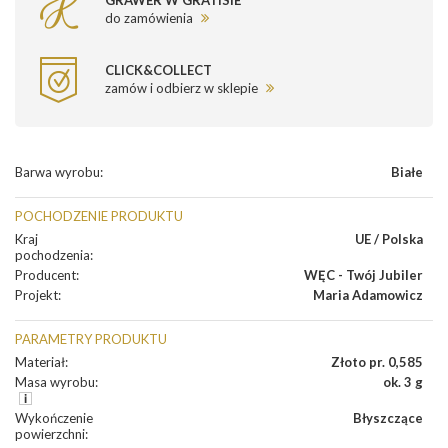
GRAWER W GRATISIE
do zamówienia
CLICK&COLLECT
zamów i odbierz w sklepie
Barwa wyrobu
:
Białe
POCHODZENIE PRODUKTU
Kraj
UE / Polska
pochodzenia
:
Producent
:
WĘC - Twój Jubiler
Projekt
:
Maria Adamowicz
PARAMETRY PRODUKTU
Materiał
:
Złoto pr. 0,585
Masa wyrobu
:
ok. 3 g
Wykończenie
Błyszczące
powierzchni
: