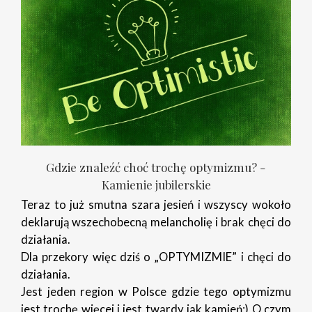
Gdzie znaleźć choć trochę optymizmu? -
Kamienie jubilerskie
Teraz to już smutna szara jesień i wszyscy wokoło
deklarują wszechobecną melancholię i brak chęci do
działania.
Dla przekory więc dziś o „OPTYMIZMIE” i chęci do
działania.
Jest jeden region w Polsce gdzie tego optymizmu
jest trochę więcej i jest twardy jak kamień;) O czym