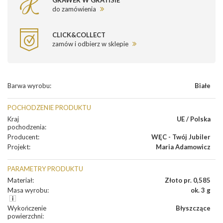
GRAWER W GRATISIE
do zamówienia
CLICK&COLLECT
zamów i odbierz w sklepie
Barwa wyrobu
:
Białe
POCHODZENIE PRODUKTU
Kraj
UE / Polska
pochodzenia
:
Producent
:
WĘC - Twój Jubiler
Projekt
:
Maria Adamowicz
PARAMETRY PRODUKTU
Materiał
:
Złoto pr. 0,585
Masa wyrobu
:
ok. 3 g
Wykończenie
Błyszczące
powierzchni
: