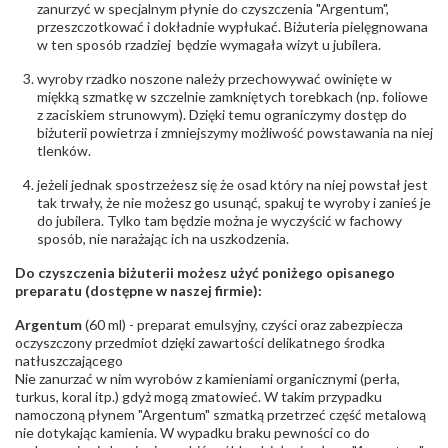
zanurzyć w specjalnym płynie do czyszczenia "Argentum",
Rodzaje
Granat
przeszczotkować i dokładnie wypłukać. Biżuteria pielęgnowana
kamieni
:
w ten sposób rzadziej będzie wymagała wizyt u jubilera.
Liczba kamieni
:
Granat - 1 szt.
Szlif kamieni
:
Fasetowy owalny
wyroby rzadko noszone należy przechowywać owinięte w
Masa kamieni
ok. 0.6 ct.
miękką szmatkę w szczelnie zamkniętych torebkach (np. foliowe
(łącznie)
:
z zaciskiem strunowym). Dzięki temu ograniczymy dostęp do
biżuterii powietrza i zmniejszymy możliwość powstawania na niej
tlenków.
INNE PARAMETRY
Producent
WĘC-Twój Jubiler S.C. Artur Węc, Małgorzata
jeżeli jednak spostrzeżesz się że osad który na niej powstał jest
odpowiedzialny
:
Suchan, ul. Kurczaba 3, 30-868 Kraków; NIP:
tak trwały, że nie możesz go usunąć, spakuj te wyroby i zanieś je
679-25-92-107; sklep@wec.com.pl
do jubilera. Tylko tam będzie można je wyczyścić w fachowy
Bezpieczeństwo
Nie nadaje się dla dzieci w wieku poniżej 3 lat
sposób, nie narażając ich na uszkodzenia.
- rodzaj
,
Elementy w wyrobie wykonane z białego złota
ostrzeżenia
:
zawierają nikiel
Do czyszczenia biżuterii możesz użyć poniżego opisanego
preparatu (dostępne w naszej firmie):
Argentum
(60 ml) - preparat emulsyjny, czyści oraz zabezpiecza
oczyszczony przedmiot dzięki zawartości delikatnego środka
natłuszczającego
Nie zanurzać w nim wyrobów z kamieniami organicznymi (perła,
turkus, koral itp.) gdyż mogą zmatowieć. W takim przypadku
namoczoną płynem "Argentum" szmatką przetrzeć część metalową
nie dotykając kamienia. W wypadku braku pewności co do