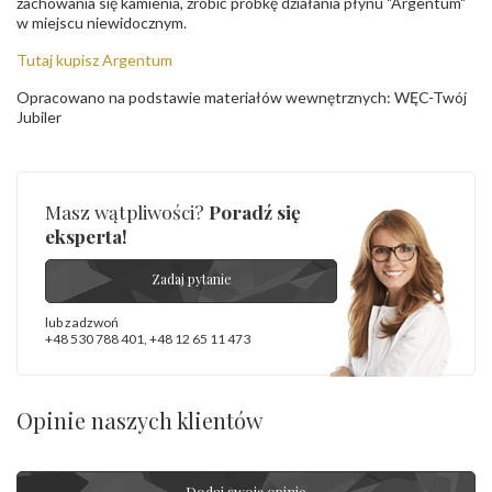
zachowania się kamienia, zrobić próbkę działania płynu "Argentum"
w miejscu niewidocznym.
Tutaj kupisz Argentum
Opracowano na podstawie materiałów wewnętrznych: WĘC-Twój
Jubiler
Masz wątpliwości?
Poradź się
eksperta!
Zadaj pytanie
lub zadzwoń
+48 530 788 401
,
+48 12 65 11 473
Opinie naszych klientów
Dodaj swoją opinię