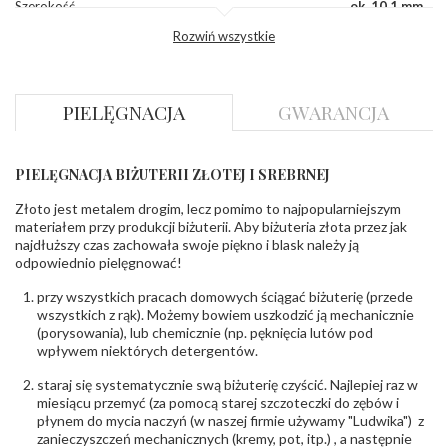
Szerokość
ok. 10,1 mm
korony
:
Rozwiń wszystkie
Wysokosć
ok. 4,5 mm
korony
:
Szerokość szyny
ok. 2,1 mm
dół
:
PIELĘGNACJA
GWARANCJA
Szerokość szyny
ok. 2,8 mm
bok
:
PIELĘGNACJA BIŻUTERII ZŁOTEJ I SREBRNEJ
DIAMENTY
Kamień
:
Diament
Złoto jest metalem drogim, lecz pomimo to najpopularniejszym
Szlif
:
Brylantowy okrągły
materiałem przy produkcji biżuterii. Aby biżuteria złota przez jak
Liczba
0.020 ct - 4 szt.
,
0.015 ct - 4 szt.
,
0.010 ct - 4
najdłuższy czas zachowała swoje piękno i blask należy ją
diamentów
:
szt.
,
0.030 ct - 1 szt.
odpowiednio pielęgnować!
Liczba
13 szt.
diamentów
przy wszystkich pracach domowych ściągać biżuterię (przede
(łącznie)
:
wszystkich z rąk). Możemy bowiem uszkodzić ją mechanicznie
Masa
0.21 ct
(porysowania), lub chemicznie (np. pęknięcia lutów pod
diamentów
wpływem niektórych detergentów.
(łącznie)
:
Barwa
:
F
staraj się systematycznie swą biżuterię czyścić. Najlepiej raz w
Czystość
:
VS
miesiącu przemyć (za pomocą starej szczoteczki do zębów i
płynem do mycia naczyń (w naszej firmie używamy "Ludwika") z
zanieczyszczeń mechanicznych (kremy, pot, itp.) , a następnie
POZOSTAŁE KAMIENIE