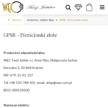
Wstecz
Jesteś tu:
Jubiler Węc
GPSR - Pierścionki złote
GPSR - Pierścionki złote
Producent odpowiedzialny:
WĘC-Twój Jubiler s.c. Artur Węc, Małgorzata Suchan
Kurczaba 3, 30-868 Kraków
NIP: 679-25-92-107
Tel. +48 530-788-401
email. sklep@wec.com.pl
BDO: 000128300
Nazwa produktu: