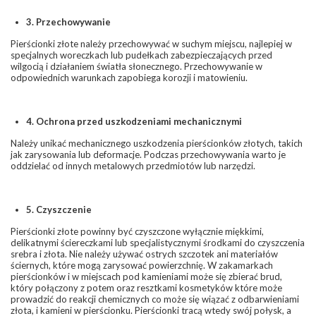
3. Przechowywanie
Pierścionki złote należy przechowywać w suchym miejscu, najlepiej w
specjalnych woreczkach lub pudełkach zabezpieczających przed
wilgocią i działaniem światła słonecznego. Przechowywanie w
odpowiednich warunkach zapobiega korozji i matowieniu.
4. Ochrona przed uszkodzeniami mechanicznymi
Należy unikać mechanicznego uszkodzenia pierścionków złotych, takich
jak zarysowania lub deformacje. Podczas przechowywania warto je
oddzielać od innych metalowych przedmiotów lub narzędzi.
5. Czyszczenie
Pierścionki złote powinny być czyszczone wyłącznie miękkimi,
delikatnymi ściereczkami lub specjalistycznymi środkami do czyszczenia
srebra i złota. Nie należy używać ostrych szczotek ani materiałów
ściernych, które mogą zarysować powierzchnię. W zakamarkach
pierścionków i w miejscach pod kamieniami może się zbierać brud,
który połączony z potem oraz resztkami kosmetyków które może
prowadzić do reakcji chemicznych co może się wiązać z odbarwieniami
złota, i kamieni w pierścionku. Pierścionki tracą wtedy swój połysk, a