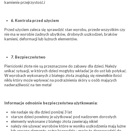
kamienie przejrzystość.i
6. Kontrola przed użyciem
Przed użyciem zaleca się sprawdzić stan wyrobu, przede wszystkim czy
nie ma w wyrobie żadnych ubytków, drobnych uszkodzeń, braków
kamieni, deformacji lub luźnych elementów.
7. Bezpieczeństwo
Pierścionki złote nie są przeznaczone do zabawy dla dzieci. Należy
unikać sytuacji, w których dzieci mogłyby wkładać je do ust lub połykać.
W wyrobach wykonanych z białego złota
znajdują się niewielkie ilości
niklu który może wpływać na podrażnienia skóry u osób mających
nadwrażliwość na ten metal
Informacje odnośnie bezpieczeństwa użytkowania:
nie nadaje się dla dzieci poniżej 3 lat
starsze dzieci powinny je użytkować pod nadzorem dorosłych
elementy wykonane z białego złota zawierają nikiel
należy nie używać wyrobów które w wyniku uszkodzenia mają luźne
lub urwane elementy, ostre krawędzie - może to doprowadzić do