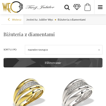
Wstecz
Jesteś tu:
Jubiler Węc
Biżuteria z diamentami
Biżuteria z diamentami
nazwie rosnąco
SORTUJ PO:
Filtrowanie