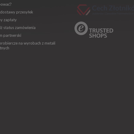
pować?
 dostawy przesyłek
y zapłaty
ź status zamówienia
m partnerski
robiercze na wyrobach z metali
tnych