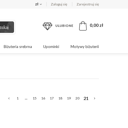
zł
Zaloguj się
Zarejestruj się
0,00 zł
ULUBIONE
zukaj
Biżuteria srebrna
Upominki
Motywy biżuterii
21
1
...
15
16
17
18
19
20