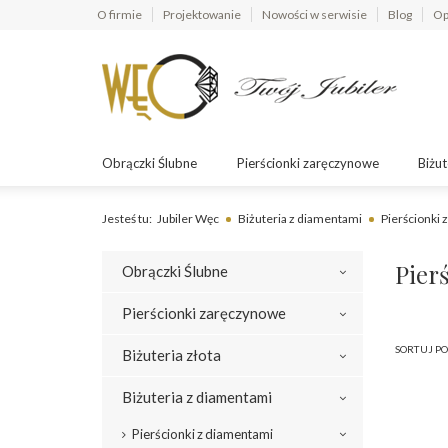
O firmie
Projektowanie
Nowości w serwisie
Blog
Op
Obrączki Ślubne
Pierścionki zaręczynowe
Biżut
Jesteś tu:
Jubiler Węc
Biżuteria z diamentami
Pierścionki 
Pier
Obrączki Ślubne
Pierścionki zaręczynowe
SORTUJ PO
Biżuteria złota
Biżuteria z diamentami
Pierścionki z diamentami