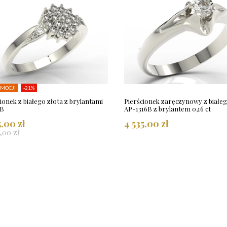
MOCJI
-21%
ionek z białego złota z brylantami
Pierścionek zaręczynowy z białeg
B
AP-1316B z brylantem 0,16 ct
5,00 zł
4 535,00 zł
,00 zł