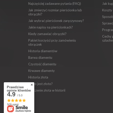
Najczęściej zadawane pytania (FAQ)
Jak ku
Jak zmierzyć rozmiar pierścionka lub
Koszty
obrączki?
Sposob
Jak wybrać pierścionek zaręczynowy?
Sprawd
Jakie napisy na pierścionkach?
Progra
Kiedy zamawiać obrączki?
Cechy p
Pakiet korzyści przy zamówieniu
szlache
obrączek
Historia diamentów
Barwa diamentu
Czystość diamentu
Krwawe diamenty
Historia złota
Co to jest złoto?
Prawdziwe
Znaczenie złota w historii
opinie klientów
4.9
/ 5.0
509 opinii