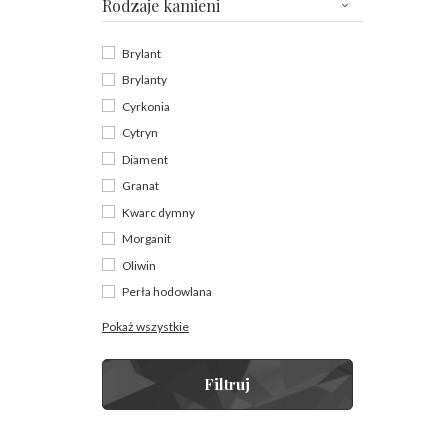
Rodzaje kamieni
Brylant
Brylanty
Cyrkonia
Cytryn
Diament
Granat
Kwarc dymny
Morganit
Oliwin
Perła hodowlana
Pokaż wszystkie
Filtruj