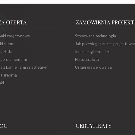
ZA OFERTA
ZAMÓWIENIA PROJEK
onki zaręczynowe
Stosowana technologia
ki ślubne
Jak przebiega proces projektowa
ia złota
Inne usługi złotnicze
ia z diamentami
Historia złota
ia z kamieniami szlachetnymi
Usługi grawerowania
ia srebrna
ki
OC
CERTYFIKATY