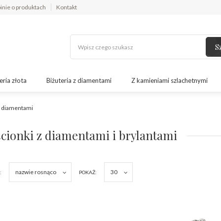
inie o produktach
Kontakt
S
eria złota
Biżuteria z diamentami
Z kamieniami szlachetnymi
z diamentami
ścionki z diamentami i brylantami
nazwie rosnąco
30
:
POKAŻ: