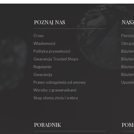
POZNAJ NAS
NAS
O nas
Pierści
Wiadomości
Obrącz
Polityka prywatności
Biżuter
Gwarancja Trusted Shops
Biżuter
Regulamin
Biżuter
Gwarancja
Biżuter
Prawo odstąpienia od umowy
Upomin
Wyroby z grawerunkami
Skup złomu złota i srebra
PORADNIK
POM