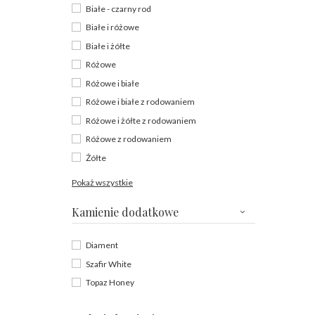
Białe - czarny rod
Białe i różowe
Białe i żółte
Różowe
Różowe i białe
Różowe i białe z rodowaniem
Różowe i żółte z rodowaniem
Różowe z rodowaniem
Żółte
Pokaż wszystkie
Kamienie dodatkowe
Diament
Szafir White
Topaz Honey