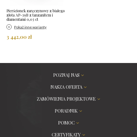
Pierścionek zaręczynowy z białego
złota AP-39B z tanzanitem i
diamentami 0,03 ct
Pokaż inne warianty
3 442,00 zł
POZNAJ NAS
NASZA OFERTA
ZAMÓWIENIA PROJEKTOWE
PORADNIK
POMOC
CERTYFIKATY