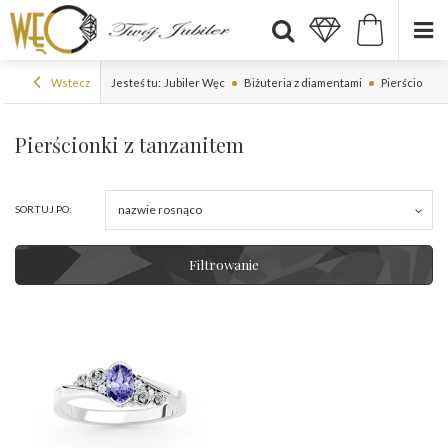
Wstecz
Jesteś tu:
Jubiler Węc
Biżuteria z diamentami
Pierścionki 
Pierścionki z tanzanitem
nazwie rosnąco
SORTUJ PO:
Filtrowanie