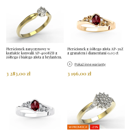
Pierścionek zaręczynowy w
Pierścionek z żółtego złota AP-39Z
kształcie konwalii AP-4008ZB z
z granatem i diamentami 0,03 ct
żółtego i białego złota z brylantem.
Pokaż inne warianty
3 283,00 zł
3 196,00 zł
W PROMOCJI
-21%