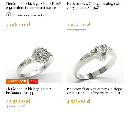
Pierścionek z białego złota AP-39B
Pierścionek z żółtego i białego złota
z granatem i diamentami 0,03 ct
z brylantami AP-34ZB
Pokaż inne warianty
3 196,00 zł
3 955,00 zł
4 994,00 zł
W PROMOCJI
-21%
Pierścionek z białego złota z
Pierścionek zaręczynowy z białego
brylantami AP-34B
złota AP-1316B z brylantem 0,16 ct
3 955,00 zł
4 535,00 zł
4 994,00 zł