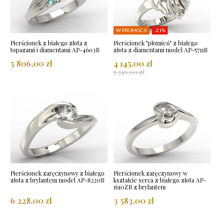
W PROMOCJI
-21%
Pierścionek z białego złota z
Pierścionek "płomień" z białego
topazami i diamentami AP-4603B
złota z diamentami model AP-5711B
5 806,00 zł
4 145,00 zł
5 249,00 zł
Pierścionek zaręczynowy z białego
Pierścionek zaręczynowy w
złota z brylantem model AP-8220B
kształcie serca z białego złota AP-
1610ZB z brylantem
6 228,00 zł
3 583,00 zł