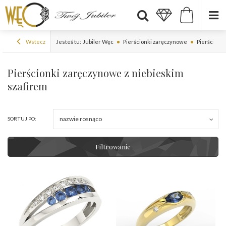
Wstecz
Jesteś tu:
Jubiler Węc
Pierścionki zaręczynowe
Pierścionki
Pierścionki zaręczynowe z niebieskim
szafirem
nazwie rosnąco
SORTUJ PO:
Filtrowanie