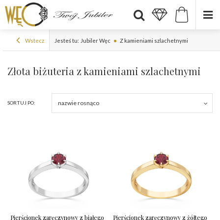
Wstecz
Jesteś tu:
Jubiler Węc
Z kamieniami szlachetnymi
Złota biżuteria z kamieniami szlachetnymi
nazwie rosnąco
SORTUJ PO:
Pierścionek zaręczynowy z białego
Pierścionek zaręczynowy z żółtego