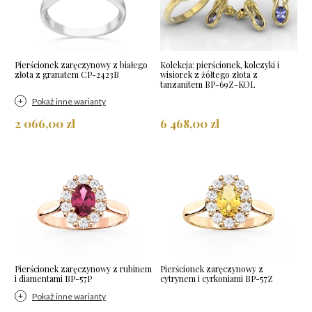
Pierścionek zaręczynowy z białego
Kolekcja: pierścionek, kolczyki i
złota z granatem CP-2423B
wisiorek z żółtego złota z
tanzanitem BP-69Z-KOL
Pokaż inne warianty
2 066,00 zł
6 468,00 zł
Pierścionek zaręczynowy z rubinem
Pierścionek zaręczynowy z
i diamentami BP-57P
cytrynem i cyrkoniami BP-57Z
Pokaż inne warianty