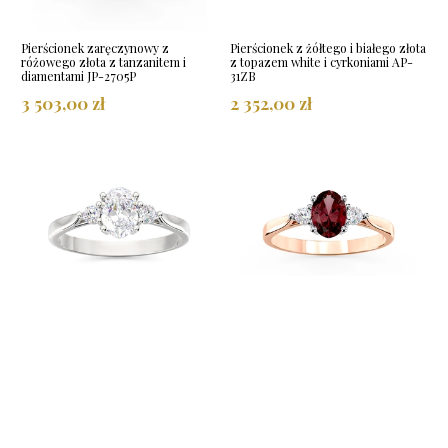
Pierścionek zaręczynowy z
Pierścionek z żółtego i białego złota
różowego złota z tanzanitem i
z topazem white i cyrkoniami AP-
diamentami JP-2705P
31ZB
3 503,00 zł
2 352,00 zł
Pierścionek z białego złota z
Pierścionek z różowego i białego
topazem white i cyrkoniami AP-31B
złota z granatem i brylantami AP-
31PB
2 352,00 zł
3 835,00 zł