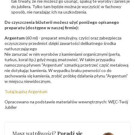
tak trwały, że nie możesz go usunąć, spakuj te wyroby i zanieś je
do jubilera. Tylko tam będzie można je wyczyścić w fachowy
sposób, nie narażając ich na uszkodzenia.
Do czyszczenia biżuterii możesz użyć poniżego opisanego
preparatu (dostępne w naszej firmie):
Argentum
(60 ml) - preparat emulsyjny, czyści oraz zabezpiecza
oczyszczony przedmiot dzięki zawartości delikatnego środka
natłuszczającego
Nie zanurzać w nim wyrobów z kamieniami organicznymi (perła,
turkus, koral itp.) gdyż mogą zmatowieć. W takim przypadku
namoczoną płynem "Argentum" szmatką przetrzeć część metalową
nie dotykając kamienia. W wypadku braku pewności co do
zachowania się kamienia, zrobić próbkę działania płynu "Argentum"
w miejscu niewidocznym.
Tutaj kupisz Argentum
Opracowano na podstawie materiałów wewnętrznych: WĘC-Twój
Jubiler
Masz wątpliwości?
Poradź się