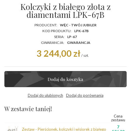
Kolczyki z białego złota z
diamentami LPK-67B
PRODUCENT:
WĘC - TWÓJ JUBILER
KOD PRODUKTU:
LPK-67B
SERIA:
LP-67
GWARANCJA:
GWARANCJA
3 244,00 zł
/
szt.
Dodaj do koszyka
Dodaj do ulubionych
Dodaj do porównania
W zestawie taniej!
Cena
zestawu
7
Zestaw - Pierścionek, kolczyki i wisiorek z białego