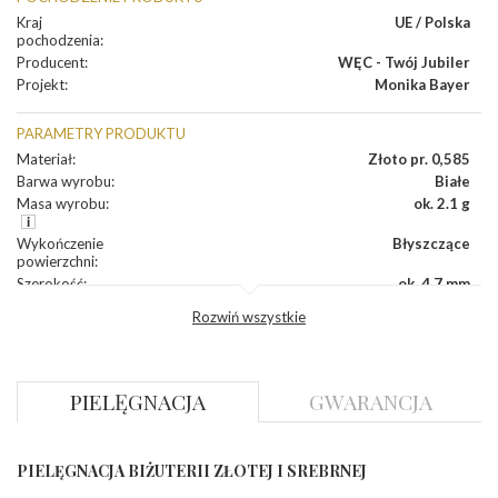
Kraj
UE / Polska
pochodzenia
:
Producent
:
WĘC - Twój Jubiler
Projekt
:
Monika Bayer
PARAMETRY PRODUKTU
Materiał
:
Złoto pr. 0,585
Barwa wyrobu
:
Białe
Masa wyrobu
:
ok. 2.1 g
Wykończenie
Błyszczące
powierzchni
:
Szerokość
:
ok. 4,7 mm
Wysokość
:
ok. 16,7 mm
Rozwiń wszystkie
Zapięcie
:
Angielskie
DIAMENTY
PIELĘGNACJA
GWARANCJA
Kamień
:
Diament
Szlif
:
Brylantowy okrągły
Liczba
0.004 ct - 6 szt.
,
0.010 ct - 6 szt.
diamentów
:
PIELĘGNACJA BIŻUTERII ZŁOTEJ I SREBRNEJ
Liczba
12 szt.