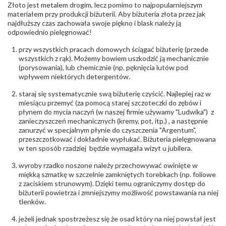
diamentów
Złoto jest metalem drogim, lecz pomimo to najpopularniejszym
(łącznie)
:
materiałem przy produkcji biżuterii. Aby biżuteria złota przez jak
Masa
0.084 ct
najdłuższy czas zachowała swoje piękno i blask należy ją
diamentów
odpowiednio pielęgnować!
(łącznie)
:
Barwa
:
F
przy wszystkich pracach domowych ściągać biżuterię (przede
Czystość
:
VS
wszystkich z rąk). Możemy bowiem uszkodzić ją mechanicznie
(porysowania), lub chemicznie (np. pęknięcia lutów pod
wpływem niektórych detergentów.
INNE PARAMETRY
Producent
WĘC-Twój Jubiler S.C. Artur Węc, Małgorzata
staraj się systematycznie swą biżuterię czyścić. Najlepiej raz w
odpowiedzialny
:
Suchan, ul. Kurczaba 3, 30-868 Kraków; NIP:
miesiącu przemyć (za pomocą starej szczoteczki do zębów i
679-25-92-107; sklep@wec.com.pl
płynem do mycia naczyń (w naszej firmie używamy "Ludwika") z
Bezpieczeństwo
Nie nadaje się dla dzieci w wieku poniżej 3 lat
zanieczyszczeń mechanicznych (kremy, pot, itp.) , a następnie
- rodzaj
,
Elementy w wyrobie wykonane z białego złota
zanurzyć w specjalnym płynie do czyszczenia "Argentum",
ostrzeżenia
:
zawierają nikiel
przeszczotkować i dokładnie wypłukać. Biżuteria pielęgnowana
w ten sposób rzadziej będzie wymagała wizyt u jubilera.
wyroby rzadko noszone należy przechowywać owinięte w
miękką szmatkę w szczelnie zamkniętych torebkach (np. foliowe
z zaciskiem strunowym). Dzięki temu ograniczymy dostęp do
biżuterii powietrza i zmniejszymy możliwość powstawania na niej
tlenków.
jeżeli jednak spostrzeżesz się że osad który na niej powstał jest