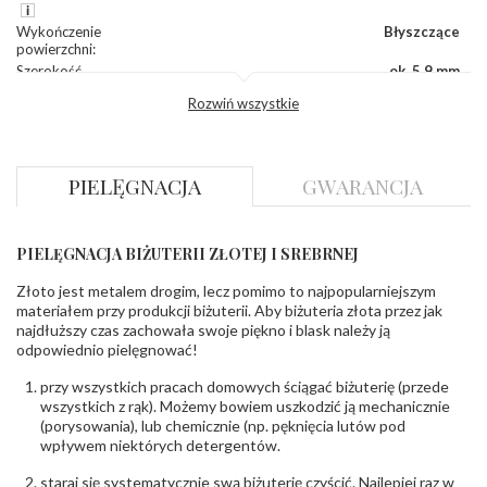
Wykończenie
Błyszczące
powierzchni
:
Szerokość
ok. 5,9 mm
korony
:
Rozwiń wszystkie
Wysokosć
ok. 2,1 mm
korony
:
Szerokość szyny
ok. 1,8 mm
dół
:
PIELĘGNACJA
GWARANCJA
Szerokość szyny
ok. 3,7 mm
bok
:
PIELĘGNACJA BIŻUTERII ZŁOTEJ I SREBRNEJ
DIAMENTY
Kamień
:
Diament
Złoto jest metalem drogim, lecz pomimo to najpopularniejszym
Szlif
:
Brylantowy okrągły
materiałem przy produkcji biżuterii. Aby biżuteria złota przez jak
Liczba
0.015 ct - 6 szt.
,
0.010 ct - 16 szt.
najdłuższy czas zachowała swoje piękno i blask należy ją
diamentów
:
odpowiednio pielęgnować!
Liczba
22 szt.
diamentów
przy wszystkich pracach domowych ściągać biżuterię (przede
(łącznie)
:
wszystkich z rąk). Możemy bowiem uszkodzić ją mechanicznie
Masa
0.25 ct
(porysowania), lub chemicznie (np. pęknięcia lutów pod
diamentów
wpływem niektórych detergentów.
(łącznie)
:
Barwa
:
F
staraj się systematycznie swą biżuterię czyścić. Najlepiej raz w