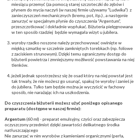
Czystość
:
VS
miesiącu przemyć (za pomocą starej szczoteczki do zębów i
płynem do mycia naczyń (w naszej firmie używamy "Ludwika") z
zanieczyszczeń mechanicznych (kremy, pot, itp.) , a następnie
INNE PARAMETRY
zanurzyć w specjalnym płynie do czyszczenia "Argentum",
Producent
WĘC-Twój Jubiler S.C. Artur Węc, Małgorzata
przeszczotkować i dokładnie wypłukać. Biżuteria pielęgnowana
odpowiedzialny
:
Suchan, ul. Kurczaba 3, 30-868 Kraków; NIP:
w ten sposób rzadziej będzie wymagała wizyt u jubilera.
679-25-92-107; sklep@wec.com.pl
Bezpieczeństwo
Nie nadaje się dla dzieci w wieku poniżej 3 lat
wyroby rzadko noszone należy przechowywać owinięte w
- rodzaj
,
Elementy w wyrobie wykonane z białego złota
miękką szmatkę w szczelnie zamkniętych torebkach (np. foliowe
ostrzeżenia
:
zawierają nikiel
z zaciskiem strunowym). Dzięki temu ograniczymy dostęp do
biżuterii powietrza i zmniejszymy możliwość powstawania na niej
tlenków.
jeżeli jednak spostrzeżesz się że osad który na niej powstał jest
tak trwały, że nie możesz go usunąć, spakuj te wyroby i zanieś je
do jubilera. Tylko tam będzie można je wyczyścić w fachowy
sposób, nie narażając ich na uszkodzenia.
Do czyszczenia biżuterii możesz użyć poniżego opisanego
preparatu (dostępne w naszej firmie):
Argentum
(60 ml) - preparat emulsyjny, czyści oraz zabezpiecza
oczyszczony przedmiot dzięki zawartości delikatnego środka
natłuszczającego
Nie zanurzać w nim wyrobów z kamieniami organicznymi (perła,