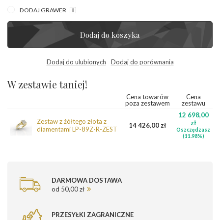
DODAJ GRAWER
Dodaj do koszyka
Dodaj do ulubionych
Dodaj do porównania
W zestawie taniej!
Cena towarów
Cena
poza zestawem
zestawu
12 698,00
Zestaw z żółtego złota z
zł
14 426,00 zł
diamentami LP-89Z-R-ZEST
Oszczędzasz
(11.98%)
DARMOWA DOSTAWA
od 50,00 zł
PRZESYŁKI ZAGRANICZNE