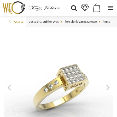
Wstecz
Jesteś tu:
Jubiler Węc
Pierścionki zaręczynowe
Pierścionk