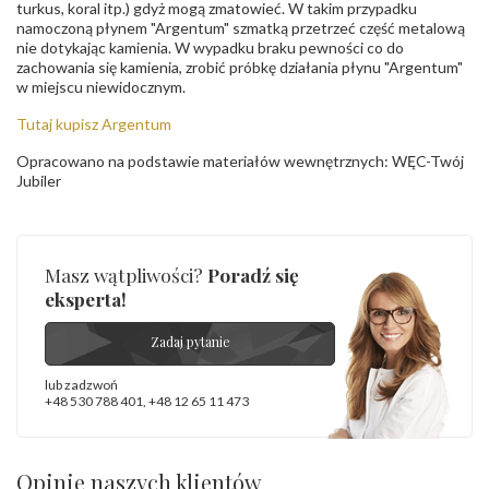
turkus, koral itp.) gdyż mogą zmatowieć. W takim przypadku
namoczoną płynem "Argentum" szmatką przetrzeć część metalową
nie dotykając kamienia. W wypadku braku pewności co do
zachowania się kamienia, zrobić próbkę działania płynu "Argentum"
w miejscu niewidocznym.
Tutaj kupisz Argentum
Opracowano na podstawie materiałów wewnętrznych: WĘC-Twój
Jubiler
Masz wątpliwości?
Poradź się
eksperta!
Zadaj pytanie
lub zadzwoń
+48 530 788 401
,
+48 12 65 11 473
Opinie naszych klientów