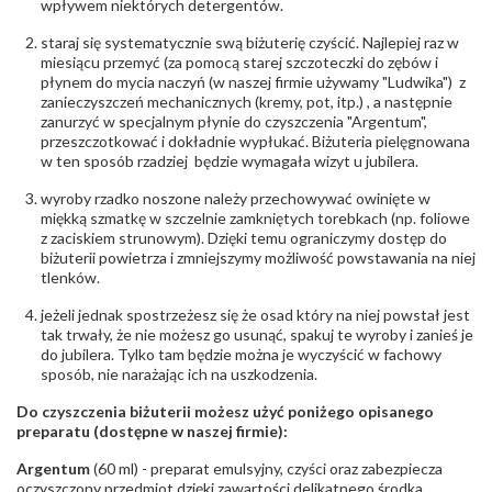
wpływem niektórych detergentów.
INNE PARAMETRY
Producent
WĘC-Twój Jubiler S.C. Artur Węc, Małgorzata
staraj się systematycznie swą biżuterię czyścić. Najlepiej raz w
odpowiedzialny
:
Suchan, ul. Kurczaba 3, 30-868 Kraków; NIP:
miesiącu przemyć (za pomocą starej szczoteczki do zębów i
679-25-92-107; sklep@wec.com.pl
płynem do mycia naczyń (w naszej firmie używamy "Ludwika") z
Bezpieczeństwo
Nie nadaje się dla dzieci w wieku poniżej 3 lat
zanieczyszczeń mechanicznych (kremy, pot, itp.) , a następnie
- rodzaj
,
Elementy w wyrobie wykonane z białego złota
zanurzyć w specjalnym płynie do czyszczenia "Argentum",
ostrzeżenia
:
zawierają nikiel
przeszczotkować i dokładnie wypłukać. Biżuteria pielęgnowana
w ten sposób rzadziej będzie wymagała wizyt u jubilera.
wyroby rzadko noszone należy przechowywać owinięte w
miękką szmatkę w szczelnie zamkniętych torebkach (np. foliowe
z zaciskiem strunowym). Dzięki temu ograniczymy dostęp do
biżuterii powietrza i zmniejszymy możliwość powstawania na niej
tlenków.
jeżeli jednak spostrzeżesz się że osad który na niej powstał jest
tak trwały, że nie możesz go usunąć, spakuj te wyroby i zanieś je
do jubilera. Tylko tam będzie można je wyczyścić w fachowy
sposób, nie narażając ich na uszkodzenia.
Do czyszczenia biżuterii możesz użyć poniżego opisanego
preparatu (dostępne w naszej firmie):
Argentum
(60 ml) - preparat emulsyjny, czyści oraz zabezpiecza
oczyszczony przedmiot dzięki zawartości delikatnego środka