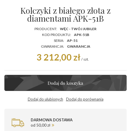
Kolczyki z białego złota z
diamentami APK-51B
PRODUCENT:
WĘC - TWÓJ JUBILER
KOD PRODUKTU:
APK-51B
SERIA:
AP-51
GWARANCJA:
GWARANCJA
3 212,00 zł
/
szt.
Dodaj do koszyka
Dodaj do ulubionych
Dodaj do porównania
DARMOWA DOSTAWA
od 50,00 zł