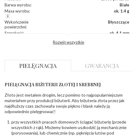
Barwa wyrobu
:
Białe
Masa wyrobu
:
ok. 1.4 g
Wykończenie
Błyszczące
powierzchni
:
Szerokość
:
ok. 4,1 mm
Wysokość
:
ok. 11,8 mm
Rozwiń wszystkie
Zapięcie
:
Sztyft
DIAMENTY
PIELĘGNACJA
GWARANCJA
Kamień
:
Diament
Szlif
:
Brylantowy okrągły
Liczba
0.004 ct - 4 szt.
,
0.010 ct - 2 szt.
,
0.060 ct - 2 szt.
diamentów
:
PIELĘGNACJA BIŻUTERII ZŁOTEJ I SREBRNEJ
Liczba
8 szt.
diamentów
Złoto jest metalem drogim, lecz pomimo to najpopularniejszym
(łącznie)
:
materiałem przy produkcji biżuterii. Aby biżuteria złota przez jak
Masa
0.156 ct
najdłuższy czas zachowała swoje piękno i blask należy ją
diamentów
odpowiednio pielęgnować!
(łącznie)
:
Barwa
:
F
przy wszystkich pracach domowych ściągać biżuterię (przede
Czystość
:
VS
wszystkich z rąk). Możemy bowiem uszkodzić ją mechanicznie
(porysowania), lub chemicznie (np. pęknięcia lutów pod