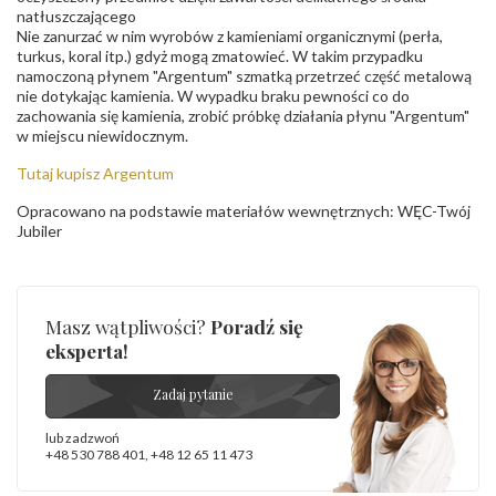
natłuszczającego
Nie zanurzać w nim wyrobów z kamieniami organicznymi (perła,
turkus, koral itp.) gdyż mogą zmatowieć. W takim przypadku
namoczoną płynem "Argentum" szmatką przetrzeć część metalową
nie dotykając kamienia. W wypadku braku pewności co do
zachowania się kamienia, zrobić próbkę działania płynu "Argentum"
w miejscu niewidocznym.
Tutaj kupisz Argentum
Opracowano na podstawie materiałów wewnętrznych: WĘC-Twój
Jubiler
Masz wątpliwości?
Poradź się
eksperta!
Zadaj pytanie
lub zadzwoń
+48 530 788 401
,
+48 12 65 11 473