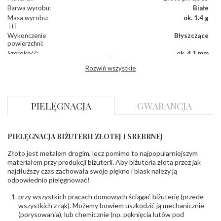
Barwa wyrobu
:
Białe
Masa wyrobu
:
ok. 1.4 g
Wykończenie
Błyszczące
powierzchni
:
Szerokość
:
ok. 4,1 mm
Wysokość
:
ok. 11,8 mm
Rozwiń wszystkie
Zapięcie
:
Sztyft
DIAMENTY
PIELĘGNACJA
GWARANCJA
Kamień
:
Diament
Szlif
:
Brylantowy okrągły
Liczba
0.004 ct - 4 szt.
,
0.010 ct - 2 szt.
diamentów
:
PIELĘGNACJA BIŻUTERII ZŁOTEJ I SREBRNEJ
Liczba
6 szt.
diamentów
Złoto jest metalem drogim, lecz pomimo to najpopularniejszym
(łącznie)
:
materiałem przy produkcji biżuterii. Aby biżuteria złota przez jak
Masa
0.036 ct
najdłuższy czas zachowała swoje piękno i blask należy ją
diamentów
odpowiednio pielęgnować!
(łącznie)
:
Barwa
:
F
przy wszystkich pracach domowych ściągać biżuterię (przede
Czystość
:
VS
wszystkich z rąk). Możemy bowiem uszkodzić ją mechanicznie
(porysowania), lub chemicznie (np. pęknięcia lutów pod