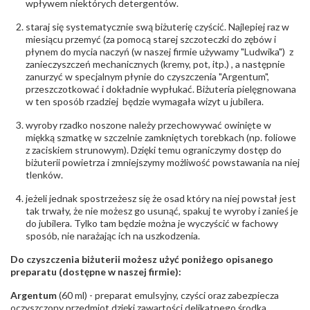
wpływem niektórych detergentów.
POZOSTAŁE KAMIENIE
Rodzaje
Granat
staraj się systematycznie swą biżuterię czyścić. Najlepiej raz w
kamieni
:
miesiącu przemyć (za pomocą starej szczoteczki do zębów i
Liczba kamieni
:
Granat - 2 szt.
płynem do mycia naczyń (w naszej firmie używamy "Ludwika") z
Szlif kamieni
:
Fasetowy okrągły
zanieczyszczeń mechanicznych (kremy, pot, itp.) , a następnie
Masa kamieni
zanurzyć w specjalnym płynie do czyszczenia "Argentum",
ok. 0.17 ct.
(łącznie)
:
przeszczotkować i dokładnie wypłukać. Biżuteria pielęgnowana
w ten sposób rzadziej będzie wymagała wizyt u jubilera.
INNE PARAMETRY
wyroby rzadko noszone należy przechowywać owinięte w
Producent
WĘC-Twój Jubiler S.C. Artur Węc, Małgorzata
miękką szmatkę w szczelnie zamkniętych torebkach (np. foliowe
odpowiedzialny
:
Suchan, ul. Kurczaba 3, 30-868 Kraków; NIP:
z zaciskiem strunowym). Dzięki temu ograniczymy dostęp do
679-25-92-107; sklep@wec.com.pl
biżuterii powietrza i zmniejszymy możliwość powstawania na niej
Bezpieczeństwo
Nie nadaje się dla dzieci w wieku poniżej 3 lat
tlenków.
- rodzaj
,
Elementy w wyrobie wykonane z białego złota
ostrzeżenia
:
zawierają nikiel
jeżeli jednak spostrzeżesz się że osad który na niej powstał jest
tak trwały, że nie możesz go usunąć, spakuj te wyroby i zanieś je
do jubilera. Tylko tam będzie można je wyczyścić w fachowy
sposób, nie narażając ich na uszkodzenia.
Do czyszczenia biżuterii możesz użyć poniżego opisanego
preparatu (dostępne w naszej firmie):
Argentum
(60 ml) - preparat emulsyjny, czyści oraz zabezpiecza
oczyszczony przedmiot dzięki zawartości delikatnego środka