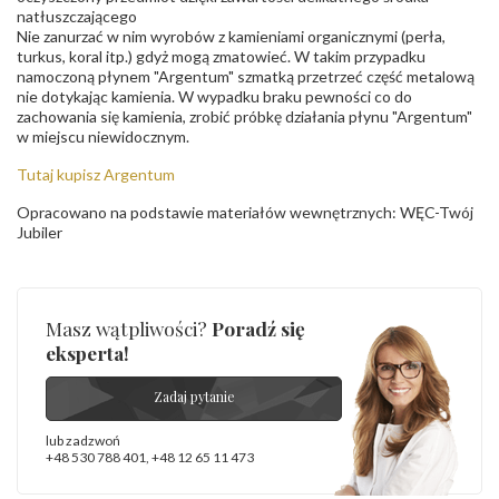
natłuszczającego
Nie zanurzać w nim wyrobów z kamieniami organicznymi (perła,
turkus, koral itp.) gdyż mogą zmatowieć. W takim przypadku
namoczoną płynem "Argentum" szmatką przetrzeć część metalową
nie dotykając kamienia. W wypadku braku pewności co do
zachowania się kamienia, zrobić próbkę działania płynu "Argentum"
w miejscu niewidocznym.
Tutaj kupisz Argentum
Opracowano na podstawie materiałów wewnętrznych: WĘC-Twój
Jubiler
Masz wątpliwości?
Poradź się
eksperta!
Zadaj pytanie
lub zadzwoń
+48 530 788 401
,
+48 12 65 11 473