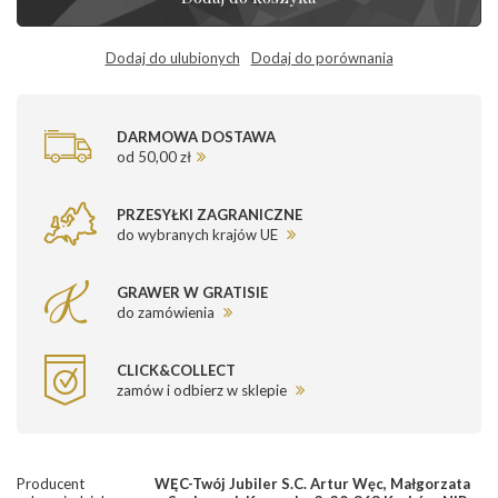
Dodaj do ulubionych
Dodaj do porównania
DARMOWA DOSTAWA
od 50,00 zł
PRZESYŁKI ZAGRANICZNE
do wybranych krajów UE
GRAWER W GRATISIE
do zamówienia
CLICK&COLLECT
zamów i odbierz w sklepie
Producent
WĘC-Twój Jubiler S.C. Artur Węc, Małgorzata