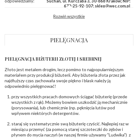
odpowiedzialny
:
Suchan, ul. Kurczaba 3, 30-868 Kraków; NIP:
679-25-92-107; sklep@wec.com.pl
Bezpieczeństwo
Nie nadaje się dla dzieci w wieku poniżej 3 lat
Rozwiń wszystkie
- rodzaj
,
Elementy w wyrobie wykonane z białego złota
ostrzeżenia
:
zawierają nikiel
PIELĘGNACJA
PIELĘGNACJA BIŻUTERII ZŁOTEJ I SREBRNEJ
Złoto jest metalem drogim, lecz pomimo to najpopularniejszym
materiałem przy produkcji biżuterii. Aby biżuteria złota przez jak
najdłuższy czas zachowała swoje piękno i blask należy ją
odpowiednio pielęgnować!
przy wszystkich pracach domowych ściągać biżuterię (przede
wszystkich z rąk). Możemy bowiem uszkodzić ją mechanicznie
(porysowania), lub chemicznie (np. pęknięcia lutów pod
wpływem niektórych detergentów.
staraj się systematycznie swą biżuterię czyścić. Najlepiej raz w
miesiącu przemyć (za pomocą starej szczoteczki do zębów i
płynem do mycia naczyń (w naszej firmie używamy "Ludwika") z