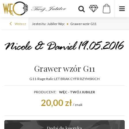
Wstecz
Jesteś tu:
Jubiler Węc
Grawer wzór G11
Grawer wzór G11
G11-Rage Italic LET BRAK CYFR RZYMSKICH
PRODUCENT:
WĘC - TWÓJ JUBILER
20,00 zł
/
znak
Dodaj do koszyka