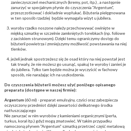
zanieczyszczeń mechanicznych (kremy, pot, itp.) , a następnie
zanurzyć w specjalnym płynie do czyszczenia "Argentum",
przeszczotkować i dokładnie wypłukać. Biżuteria pielęgnowana
w ten sposób rzadziej będzie wymagała wizyt u jubilera.
wyroby rzadko noszone należy przechowywać owinięte w
miękką szmatkę w szczelnie zamkniętych torebkach (np. foliowe
z zaciskiem strunowym). Dzięki temu ograniczymy dostęp do
biżuterii powietrza i zmniejszymy możliwość powstawania na niej
tlenków.
jeżeli jednak spostrzeżesz się że osad który na niej powstał jest
tak trwały, że nie możesz go usunąć, spakuj te wyroby i zanieś je
do jubilera. Tylko tam będzie można je wyczyścić w fachowy
sposób, nie narażając ich na uszkodzenia.
Do czyszczenia biżuterii możesz użyć poniżego opisanego
preparatu (dostępne w naszej firmie):
Argentum
(60 ml) - preparat emulsyjny, czyści oraz zabezpiecza
oczyszczony przedmiot dzięki zawartości delikatnego środka
natłuszczającego
Nie zanurzać w nim wyrobów z kamieniami organicznymi (perła,
turkus, koral itp.) gdyż mogą zmatowieć. W takim przypadku
namoczoną płynem "Argentum" szmatką przetrzeć część metalową