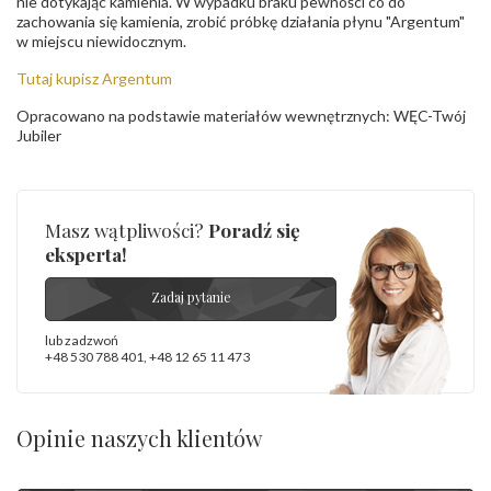
nie dotykając kamienia. W wypadku braku pewności co do
zachowania się kamienia, zrobić próbkę działania płynu "Argentum"
w miejscu niewidocznym.
Tutaj kupisz Argentum
Opracowano na podstawie materiałów wewnętrznych: WĘC-Twój
Jubiler
Masz wątpliwości?
Poradź się
eksperta!
Zadaj pytanie
lub zadzwoń
+48 530 788 401
,
+48 12 65 11 473
Opinie naszych klientów