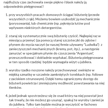
biuro@obraczki.pl
,
PZ Stelmach Sp. z o.o. ul.
najdłuższy czas zachowała swoje piękno i blask należy ją
Północna 22 45-805 Opole; NIP 7542889545;
odpowiednio pielęgnować!
Tel. +48 77 54 90 100; biuro@stelmach.pl
Bezpieczeństwo
Nie nadaje się dla dzieci w wieku poniżej 3 lat
przy wszystkich pracach domowych ściągać biżuterię (przede
- rodzaj
,
Elementy w wyrobie wykonane z białego złota
wszystkich z rąk). Możemy bowiem uszkodzić ją mechanicznie
ostrzeżenia
:
zawierają nikiel
(porysowania), lub chemicznie (np. pęknięcia lutów pod
wpływem niektórych detergentów.
staraj się systematycznie swą biżuterię czyścić. Najlepiej raz w
miesiącu przemyć (za pomocą starej szczoteczki do zębów i
płynem do mycia naczyń (w naszej firmie używamy "Ludwika") z
zanieczyszczeń mechanicznych (kremy, pot, itp.) , a następnie
zanurzyć w specjalnym płynie do czyszczenia "Argentum",
przeszczotkować i dokładnie wypłukać. Biżuteria pielęgnowana
w ten sposób rzadziej będzie wymagała wizyt u jubilera.
wyroby rzadko noszone należy przechowywać owinięte w
miękką szmatkę w szczelnie zamkniętych torebkach (np. foliowe
z zaciskiem strunowym). Dzięki temu ograniczymy dostęp do
biżuterii powietrza i zmniejszymy możliwość powstawania na niej
tlenków.
jeżeli jednak spostrzeżesz się że osad który na niej powstał jest
tak trwały, że nie możesz go usunąć, spakuj te wyroby i zanieś je
do jubilera. Tylko tam będzie można je wyczyścić w fachowy