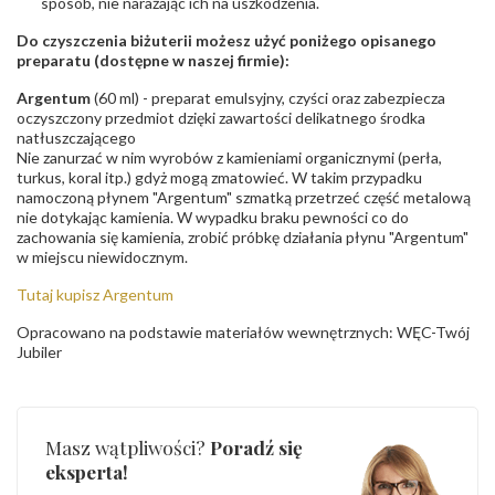
sposób, nie narażając ich na uszkodzenia.
Do czyszczenia biżuterii możesz użyć poniżego opisanego
preparatu (dostępne w naszej firmie):
Argentum
(60 ml) - preparat emulsyjny, czyści oraz zabezpiecza
oczyszczony przedmiot dzięki zawartości delikatnego środka
natłuszczającego
Nie zanurzać w nim wyrobów z kamieniami organicznymi (perła,
turkus, koral itp.) gdyż mogą zmatowieć. W takim przypadku
namoczoną płynem "Argentum" szmatką przetrzeć część metalową
nie dotykając kamienia. W wypadku braku pewności co do
zachowania się kamienia, zrobić próbkę działania płynu "Argentum"
w miejscu niewidocznym.
Tutaj kupisz Argentum
Opracowano na podstawie materiałów wewnętrznych: WĘC-Twój
Jubiler
Masz wątpliwości?
Poradź się
eksperta!