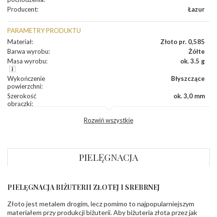
Producent
:
Łazur
PARAMETRY PRODUKTU
Materiał
:
Złoto pr. 0,585
Barwa wyrobu
:
Żółte
Masa wyrobu
:
ok. 3.5 g
Wykończenie
Błyszczące
powierzchni
:
Szerokość
ok. 3,0 mm
obrączki
:
Profil
Płaski
Rozwiń wszystkie
zewnętrzny
obrączki
:
Profil
Soczewka
wewnętrzny
obrączki
:
PIELĘGNACJA
Wysokość
ok. 1,5 mm
profilu obrączki
:
PIELĘGNACJA BIŻUTERII ZŁOTEJ I SREBRNEJ
INNE PARAMETRY
Złoto jest metalem drogim, lecz pomimo to najpopularniejszym
Producent
Łazur sp.j. Kowalowy 134 38-200 Jasło; NIP:
odpowiedzialny
:
6850004631; tel.13 44 56 100;
materiałem przy produkcji biżuterii. Aby biżuteria złota przez jak