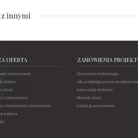
 z innymi
ZA OFERTA
ZAMÓWIENIA PROJEK
onki zaręczynowe
Stosowana technologia
ki ślubne
Jak przebiega proces projektowa
ia złota
Inne usługi złotnicze
ia z diamentami
Historia złota
ia z kamieniami szlachetnymi
Usługi grawerowania
ia srebrna
ki