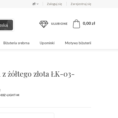
zł
Zaloguj się
Zarejestruj się
0,00 zł
ULUBIONE
zukaj
Biżuteria srebrna
Upominki
Motywy biżuterii
 z żółtego złota ŁK-03-
R
-03Z-LIGHT-M