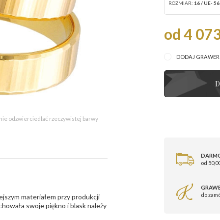
ROZMIAR:
16 / UE- 56
od 4 073
DODAJ GRAWE
D
 nie odzwierciedlać rzeczywistej barwy
DARM
od 50,00
GRAWE
do zam
ejszym materiałem przy produkcji
zachowała swoje piękno i blask należy