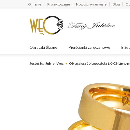
O firmie
Projektowanie
Nowości w serwisie
Blog
Op
Obrączki Ślubne
Pierścionki zaręczynowe
Biżut
Jesteś tu:
Jubiler Węc
Obrączka z żółtego złota ŁK-03-Light-