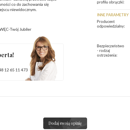
profilu obrączki
:
ności co do zachowania się
iejscu niewidocznym.
INNE PARAMETRY
Producent
odpowiedzialny
:
WĘC-Twój Jubiler
Bezpieczeństwo
- rodzaj
erta!
ostrzeżenia
:
48 12 65 11 473
Dodaj swoją opinię