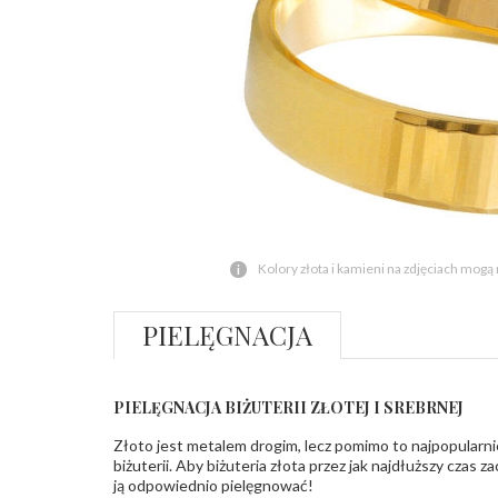
Kolory złota i kamieni na zdjęciach mogą
PIELĘGNACJA
PIELĘGNACJA BIŻUTERII ZŁOTEJ I SREBRNEJ
Złoto jest metalem drogim, lecz pomimo to najpopularni
biżuterii. Aby biżuteria złota przez jak najdłuższy czas 
ją odpowiednio pielęgnować!