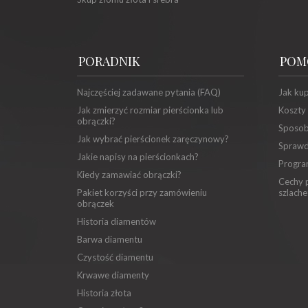
PORADNIK
POM
Najczęściej zadawane pytania (FAQ)
Jak ku
Jak zmierzyć rozmiar pierścionka lub
Koszty
obrączki?
Sposob
Jak wybrać pierścionek zaręczynowy?
Sprawd
Jakie napisy na pierścionkach?
Progra
Kiedy zamawiać obrączki?
Cechy p
Pakiet korzyści przy zamówieniu
szlache
obrączek
Historia diamentów
Barwa diamentu
Czystość diamentu
Krwawe diamenty
Historia złota