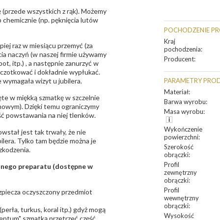
 (przede wszystkich z rąk). Możemy
 chemicznie (np. pęknięcia lutów
POCHODZENIE P
Kraj
epiej raz w miesiącu przemyć (za
pochodzenia
:
ia naczyń (w naszej firmie używamy
Producent
:
t, itp.) , a następnie zanurzyć w
zczotkować i dokładnie wypłukać.
 wymagała wizyt u jubilera.
PARAMETRY PRO
Materiał
:
te w miękką szmatkę w szczelnie
Barwa wyrobu
:
unowym). Dzięki temu ograniczymy
Masa wyrobu
:
ść powstawania na niej tlenków.
Wykończenie
owstał jest tak trwały, że nie
powierzchni
:
bilera. Tylko tam będzie można je
Szerokość
zkodzenia.
obrączki
:
Profil
sanego preparatu (dostępne w
zewnętrzny
obrączki
:
Profil
bezpiecza oczyszczony przedmiot
wewnętrzny
obrączki
:
erła, turkus, koral itp.) gdyż mogą
Wysokość
ntum" szmatką przetrzeć część