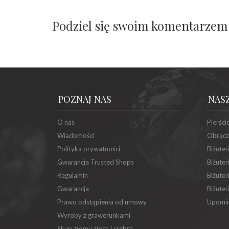
Podziel się swoim komentarzem
POZNAJ NAS
NAS
O nas
Pierści
Wiadomości
Obrącz
Polityka prywatności
Biżuter
Gwarancja Trusted Shops
Biżuter
Regulamin
Biżuter
Gwarancja
Biżuter
Prawo odstąpienia od umowy
Upomin
Wyroby z grawerunkami
Skup złomu złota i srebra