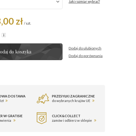
Jaki rozmiar wybrać?
,00 zł
/
szt.
R
Dodaj do ulubionych
odaj do koszyka
Dodaj do porównania
OWA DOSTAWA
PRZESYŁKI ZAGRANICZNE
 zł
do wybranych krajów UE
R W GRATISIE
CLICK&COLLECT
ówienia
zamów i odbierz w sklepie