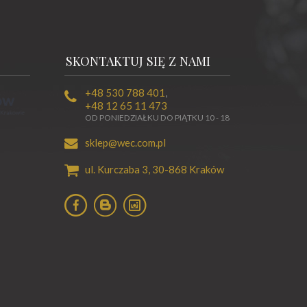
SKONTAKTUJ SIĘ Z NAMI
+48 530 788 401
,
+48 12 65 11 473
OD PONIEDZIAŁKU DO PIĄTKU 10 - 18
sklep@wec.com.pl
ul. Kurczaba 3,
30-868
Kraków