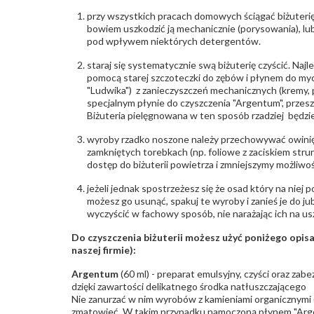
przy wszystkich pracach domowych ściągać biżuterię
bowiem uszkodzić ją mechanicznie (porysowania), lub
pod wpływem niektórych detergentów.
staraj się systematycznie swą biżuterię czyścić. Najl
pomocą starej szczoteczki do zębów i płynem do myc
"Ludwika") z zanieczyszczeń mechanicznych (kremy, po
specjalnym płynie do czyszczenia "Argentum", przes
Biżuteria pielęgnowana w ten sposób rzadziej będzie
wyroby rzadko noszone należy przechowywać owinię
zamkniętych torebkach (np. foliowe z zaciskiem str
dostęp do biżuterii powietrza i zmniejszymy możliwo
jeżeli jednak spostrzeżesz się że osad który na niej p
możesz go usunąć, spakuj te wyroby i zanieś je do ju
wyczyścić w fachowy sposób, nie narażając ich na us
Do czyszczenia biżuterii możesz użyć poniżego opi
naszej firmie):
Argentum
(60 ml) - preparat emulsyjny, czyści oraz za
dzięki zawartości delikatnego środka natłuszczającego
Nie zanurzać w nim wyrobów z kamieniami organicznymi (p
zmatowieć. W takim przypadku namoczoną płynem "Arge