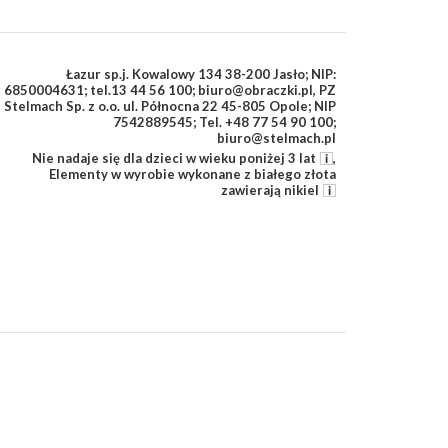
Łazur sp.j. Kowalowy 134 38-200 Jasło; NIP:
6850004631; tel.13 44 56 100; biuro@obraczki.pl
,
PZ
Stelmach Sp. z o.o. ul. Północna 22 45-805 Opole; NIP
7542889545; Tel. +48 77 54 90 100;
biuro@stelmach.pl
Nie nadaje się dla dzieci w wieku poniżej 3 lat
,
Elementy w wyrobie wykonane z białego złota
zawierają nikiel