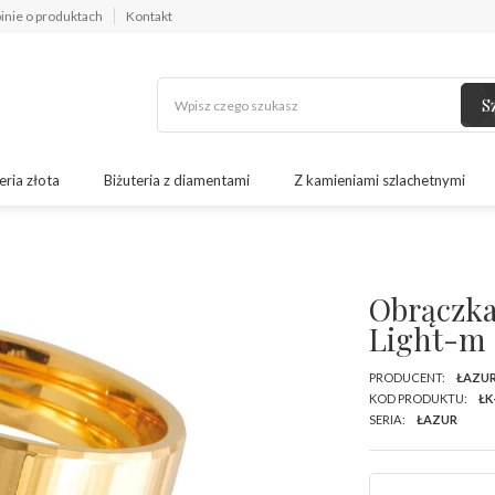
inie o produktach
Kontakt
S
eria złota
Biżuteria z diamentami
Z kamieniami szlachetnymi
m
Obrączka
Light-m
PRODUCENT:
ŁAZU
KOD PRODUKTU:
ŁK
SERIA:
ŁAZUR