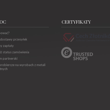
OC
CERTYFIKATY
pować?
 dostawy przesyłek
y zapłaty
ź status zamówienia
m partnerski
robiercze na wyrobach z metali
tnych