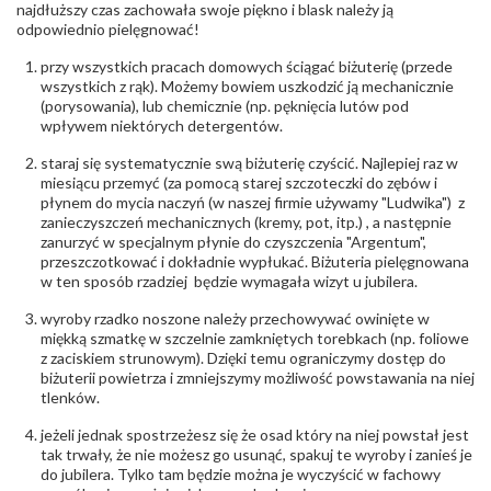
biuro@obraczki.pl
,
PZ Stelmach Sp. z o.o. ul.
najdłuższy czas zachowała swoje piękno i blask należy ją
Północna 22 45-805 Opole; NIP 7542889545;
odpowiednio pielęgnować!
Tel. +48 77 54 90 100; biuro@stelmach.pl
Bezpieczeństwo
Nie nadaje się dla dzieci w wieku poniżej 3 lat
przy wszystkich pracach domowych ściągać biżuterię (przede
- rodzaj
,
Elementy w wyrobie wykonane z białego złota
wszystkich z rąk). Możemy bowiem uszkodzić ją mechanicznie
ostrzeżenia
:
zawierają nikiel
(porysowania), lub chemicznie (np. pęknięcia lutów pod
wpływem niektórych detergentów.
staraj się systematycznie swą biżuterię czyścić. Najlepiej raz w
miesiącu przemyć (za pomocą starej szczoteczki do zębów i
płynem do mycia naczyń (w naszej firmie używamy "Ludwika") z
zanieczyszczeń mechanicznych (kremy, pot, itp.) , a następnie
zanurzyć w specjalnym płynie do czyszczenia "Argentum",
przeszczotkować i dokładnie wypłukać. Biżuteria pielęgnowana
w ten sposób rzadziej będzie wymagała wizyt u jubilera.
wyroby rzadko noszone należy przechowywać owinięte w
miękką szmatkę w szczelnie zamkniętych torebkach (np. foliowe
z zaciskiem strunowym). Dzięki temu ograniczymy dostęp do
biżuterii powietrza i zmniejszymy możliwość powstawania na niej
tlenków.
jeżeli jednak spostrzeżesz się że osad który na niej powstał jest
tak trwały, że nie możesz go usunąć, spakuj te wyroby i zanieś je
do jubilera. Tylko tam będzie można je wyczyścić w fachowy