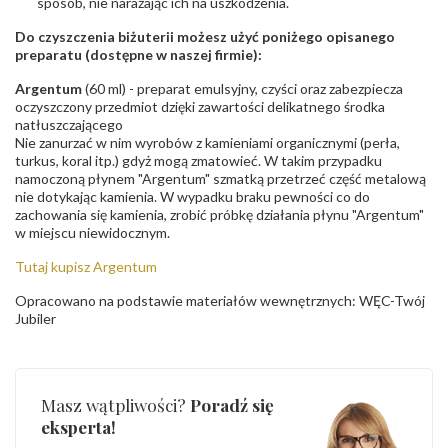
sposób, nie narażając ich na uszkodzenia.
Do czyszczenia biżuterii możesz użyć poniżego opisanego
preparatu (dostępne w naszej firmie):
Argentum
(60 ml) - preparat emulsyjny, czyści oraz zabezpiecza
oczyszczony przedmiot dzięki zawartości delikatnego środka
natłuszczającego
Nie zanurzać w nim wyrobów z kamieniami organicznymi (perła,
turkus, koral itp.) gdyż mogą zmatowieć. W takim przypadku
namoczoną płynem "Argentum" szmatką przetrzeć część metalową
nie dotykając kamienia. W wypadku braku pewności co do
zachowania się kamienia, zrobić próbkę działania płynu "Argentum"
w miejscu niewidocznym.
Tutaj kupisz Argentum
Opracowano na podstawie materiałów wewnętrznych: WĘC-Twój
Jubiler
Masz wątpliwości?
Poradź się
eksperta!