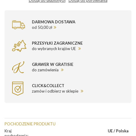
Dodaj do ulubionych
Dodaj do porównania
DARMOWA DOSTAWA
od 50,00 zł
PRZESYŁKI ZAGRANICZNE
do wybranych krajów UE
GRAWER W GRATISIE
do zamówienia
CLICK&COLLECT
zamów i odbierz w sklepie
POCHODZENIE PRODUKTU
Kraj
UE / Polska
pochodzenia
: