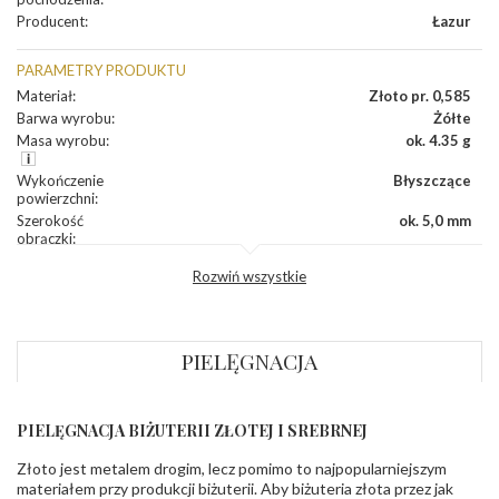
Producent
:
Łazur
PARAMETRY PRODUKTU
Materiał
:
Złoto pr. 0,585
Barwa wyrobu
:
Żółte
Masa wyrobu
:
ok. 4.35 g
Wykończenie
Błyszczące
powierzchni
:
Szerokość
ok. 5,0 mm
obrączki
:
Profil
Płaski
Rozwiń wszystkie
zewnętrzny
obrączki
:
Profil
Płaski
wewnętrzny
obrączki
:
PIELĘGNACJA
Wysokość
ok. 1,1 mm
profilu obrączki
:
PIELĘGNACJA BIŻUTERII ZŁOTEJ I SREBRNEJ
INNE PARAMETRY
Złoto jest metalem drogim, lecz pomimo to najpopularniejszym
Producent
Łazur sp.j. Kowalowy 134 38-200 Jasło; NIP:
odpowiedzialny
:
6850004631; tel.13 44 56 100;
materiałem przy produkcji biżuterii. Aby biżuteria złota przez jak