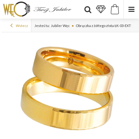
Wstecz
Jesteś tu:
Jubiler Węc
Obrączka z żółtego złota ŁK-03-EXTRA L