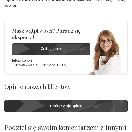
Jubiler
Masz wątpliwości?
Poradź się
eksperta!
Zadaj pytanie
lub zadzwoń
+48 530 788 401
,
+48 12 65 11 473
Opinie naszych klientów
Dodaj swoją opinię
Podziel się swoim komentarzem z innymi