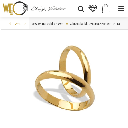
Wstecz
Jesteś tu:
Jubiler Węc
Obrączka klasyczna z żółtego złota ŁK-