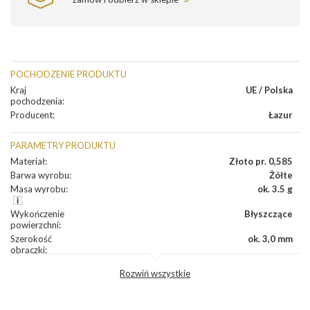
POCHODZENIE PRODUKTU
Kraj
UE / Polska
pochodzenia
:
Producent
:
Łazur
PARAMETRY PRODUKTU
Materiał
:
Złoto pr. 0,585
Barwa wyrobu
:
Żółte
Masa wyrobu
:
ok. 3.5 g
Wykończenie
Błyszczące
powierzchni
:
Szerokość
ok. 3,0 mm
obrączki
:
Profil
Półokrągły
Rozwiń wszystkie
zewnętrzny
obrączki
:
Profil
Soczewka