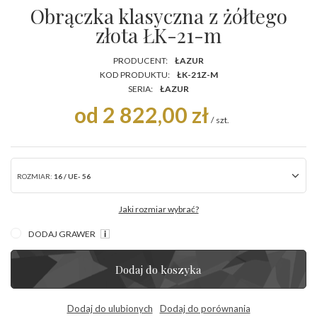
Obrączka klasyczna z żółtego
złota ŁK-21-m
PRODUCENT:
ŁAZUR
KOD PRODUKTU:
ŁK-21Z-M
SERIA:
ŁAZUR
od 2 822,00 zł
/
szt.
ROZMIAR:
16 / UE- 56
Jaki rozmiar wybrać?
DODAJ GRAWER
Dodaj do koszyka
Dodaj do ulubionych
Dodaj do porównania