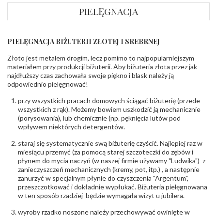
wewnętrzny
obrączki
:
PIELĘGNACJA
Wysokość
ok. 1,5 mm
profilu obrączki
:
PIELĘGNACJA BIŻUTERII ZŁOTEJ I SREBRNEJ
INNE PARAMETRY
Złoto jest metalem drogim, lecz pomimo to najpopularniejszym
Producent
Łazur sp.j. Kowalowy 134 38-200 Jasło; NIP:
odpowiedzialny
:
6850004631; tel.13 44 56 100;
materiałem przy produkcji biżuterii. Aby biżuteria złota przez jak
biuro@obraczki.pl
,
PZ Stelmach Sp. z o.o. ul.
najdłuższy czas zachowała swoje piękno i blask należy ją
Północna 22 45-805 Opole; NIP 7542889545;
odpowiednio pielęgnować!
Tel. +48 77 54 90 100; biuro@stelmach.pl
Bezpieczeństwo
Nie nadaje się dla dzieci w wieku poniżej 3 lat
przy wszystkich pracach domowych ściągać biżuterię (przede
- rodzaj
,
Elementy w wyrobie wykonane z białego złota
wszystkich z rąk). Możemy bowiem uszkodzić ją mechanicznie
ostrzeżenia
:
zawierają nikiel
(porysowania), lub chemicznie (np. pęknięcia lutów pod
wpływem niektórych detergentów.
staraj się systematycznie swą biżuterię czyścić. Najlepiej raz w
miesiącu przemyć (za pomocą starej szczoteczki do zębów i
płynem do mycia naczyń (w naszej firmie używamy "Ludwika") z
zanieczyszczeń mechanicznych (kremy, pot, itp.) , a następnie
zanurzyć w specjalnym płynie do czyszczenia "Argentum",
przeszczotkować i dokładnie wypłukać. Biżuteria pielęgnowana
w ten sposób rzadziej będzie wymagała wizyt u jubilera.
wyroby rzadko noszone należy przechowywać owinięte w