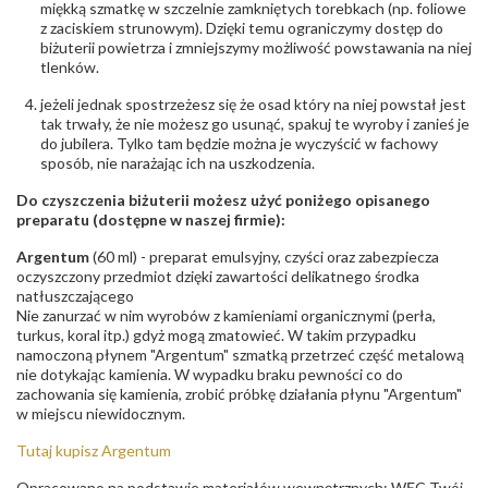
miękką szmatkę w szczelnie zamkniętych torebkach (np. foliowe
z zaciskiem strunowym). Dzięki temu ograniczymy dostęp do
biżuterii powietrza i zmniejszymy możliwość powstawania na niej
tlenków.
jeżeli jednak spostrzeżesz się że osad który na niej powstał jest
tak trwały, że nie możesz go usunąć, spakuj te wyroby i zanieś je
do jubilera. Tylko tam będzie można je wyczyścić w fachowy
sposób, nie narażając ich na uszkodzenia.
Do czyszczenia biżuterii możesz użyć poniżego opisanego
preparatu (dostępne w naszej firmie):
Argentum
(60 ml) - preparat emulsyjny, czyści oraz zabezpiecza
oczyszczony przedmiot dzięki zawartości delikatnego środka
natłuszczającego
Nie zanurzać w nim wyrobów z kamieniami organicznymi (perła,
turkus, koral itp.) gdyż mogą zmatowieć. W takim przypadku
namoczoną płynem "Argentum" szmatką przetrzeć część metalową
nie dotykając kamienia. W wypadku braku pewności co do
zachowania się kamienia, zrobić próbkę działania płynu "Argentum"
w miejscu niewidocznym.
Tutaj kupisz Argentum
Opracowano na podstawie materiałów wewnętrznych: WĘC-Twój