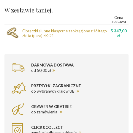
W zestawie taniej!
Cena
zestawu
Obrączki ślubne klasyczne zaokrąglone z żółtego
5 347,00
złota (para) ŁK-21
zł
DARMOWA DOSTAWA
od 50,00 zł
PRZESYŁKI ZAGRANICZNE
do wybranych krajów UE
GRAWER W GRATISIE
do zamówienia
CLICK&COLLECT
zamów i odbierz w sklepie