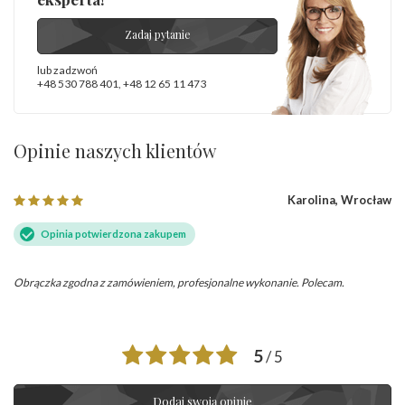
Zadaj pytanie
lub zadzwoń
+48 530 788 401
,
+48 12 65 11 473
Opinie naszych klientów
Karolina, Wrocław
Opinia potwierdzona zakupem
Obrączka zgodna z zamówieniem, profesjonalne wykonanie. Polecam.
5
/ 5
Dodaj swoją opinię