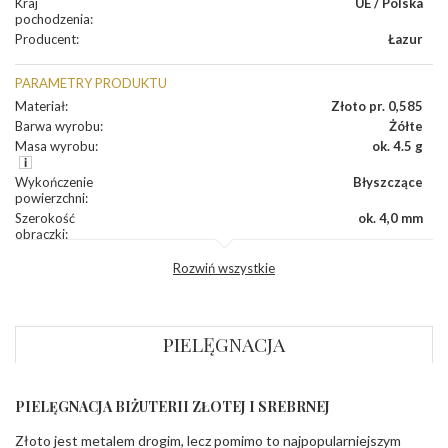
Kraj
UE / Polska
pochodzenia
:
Producent
:
Łazur
PARAMETRY PRODUKTU
Materiał
:
Złoto pr. 0,585
Barwa wyrobu
:
Żółte
Masa wyrobu
:
ok. 4.5 g
Wykończenie
Błyszczące
powierzchni
:
Szerokość
ok. 4,0 mm
obrączki
:
Profil
Półokrągły
Rozwiń wszystkie
zewnętrzny
obrączki
:
Profil
Soczewka
wewnętrzny
obrączki
:
PIELĘGNACJA
Wysokość
ok. 1,5 mm
profilu obrączki
:
PIELĘGNACJA BIŻUTERII ZŁOTEJ I SREBRNEJ
INNE PARAMETRY
Złoto jest metalem drogim, lecz pomimo to najpopularniejszym
Producent
Łazur sp.j. Kowalowy 134 38-200 Jasło; NIP: