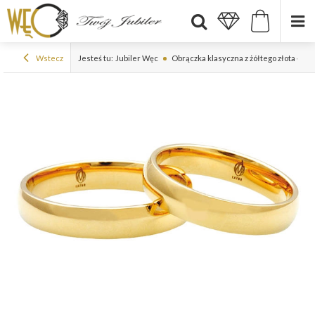
Wstecz
Jesteś tu:
Jubiler Węc
Obrączka klasyczna z żółtego złota ŁK-