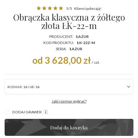
5/5
Klienci polecają!
Obrączka klasyczna z żółtego
złota ŁK-22-m
PRODUCENT:
ŁAZUR
KOD PRODUKTU:
ŁK-22Z-M
SERIA:
ŁAZUR
od 3 628,00 zł
/
szt.
ROZMIAR:
16 / UE- 56
Jaki rozmiar wybrać?
DODAJ GRAWER
Dodaj do koszyka