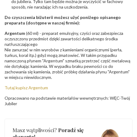
do jubilera. Tylko tam będzie można je wyczyścić w fachowy
sposób, nie narażając ich na uszkodzenia.
Do czyszczenia biżuterii możesz użyć poniżego opisanego
preparatu (dostępne w naszej firmie):
Argentum
(60 ml) - preparat emulsyjny, czyści oraz zabezpiecza
oczyszczony przedmiot dzięki zawartości delikatnego środka
natłuszczającego
Nie zanurzać w nim wyrobów z kamieniami organicznymi (perła,
turkus, koral itp.) gdyż mogą zmatowieć. W takim przypadku
namoczoną płynem "Argentum" szmatką przetrzeć część metalową
nie dotykając kamienia. W wypadku braku pewności co do
zachowania się kamienia, zrobić próbkę działania płynu "Argentum"
w miejscu niewidocznym.
Tutaj kupisz Argentum
Opracowano na podstawie materiałów wewnętrznych: WĘC-Twój
Jubiler
Masz wątpliwości?
Poradź się
eksperta!