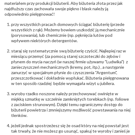
odpowiedzialny
:
6850004631; tel.13 44 56 100;
materiałem przy produkcji biżuterii. Aby biżuteria złota przez jak
biuro@obraczki.pl
,
PZ Stelmach Sp. z o.o. ul.
najdłuższy czas zachowała swoje piękno i blask należy ją
Północna 22 45-805 Opole; NIP 7542889545;
odpowiednio pielęgnować!
Tel. +48 77 54 90 100; biuro@stelmach.pl
Bezpieczeństwo
Nie nadaje się dla dzieci w wieku poniżej 3 lat
przy wszystkich pracach domowych ściągać biżuterię (przede
- rodzaj
,
Elementy w wyrobie wykonane z białego złota
wszystkich z rąk). Możemy bowiem uszkodzić ją mechanicznie
ostrzeżenia
:
zawierają nikiel
(porysowania), lub chemicznie (np. pęknięcia lutów pod
wpływem niektórych detergentów.
staraj się systematycznie swą biżuterię czyścić. Najlepiej raz w
miesiącu przemyć (za pomocą starej szczoteczki do zębów i
płynem do mycia naczyń (w naszej firmie używamy "Ludwika") z
zanieczyszczeń mechanicznych (kremy, pot, itp.) , a następnie
zanurzyć w specjalnym płynie do czyszczenia "Argentum",
przeszczotkować i dokładnie wypłukać. Biżuteria pielęgnowana
w ten sposób rzadziej będzie wymagała wizyt u jubilera.
wyroby rzadko noszone należy przechowywać owinięte w
miękką szmatkę w szczelnie zamkniętych torebkach (np. foliowe
z zaciskiem strunowym). Dzięki temu ograniczymy dostęp do
biżuterii powietrza i zmniejszymy możliwość powstawania na niej
tlenków.
jeżeli jednak spostrzeżesz się że osad który na niej powstał jest
tak trwały, że nie możesz go usunąć, spakuj te wyroby i zanieś je