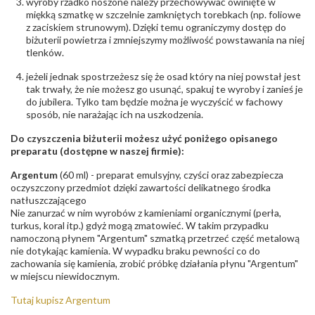
wyroby rzadko noszone należy przechowywać owinięte w
miękką szmatkę w szczelnie zamkniętych torebkach (np. foliowe
z zaciskiem strunowym). Dzięki temu ograniczymy dostęp do
biżuterii powietrza i zmniejszymy możliwość powstawania na niej
tlenków.
jeżeli jednak spostrzeżesz się że osad który na niej powstał jest
tak trwały, że nie możesz go usunąć, spakuj te wyroby i zanieś je
do jubilera. Tylko tam będzie można je wyczyścić w fachowy
sposób, nie narażając ich na uszkodzenia.
Do czyszczenia biżuterii możesz użyć poniżego opisanego
preparatu (dostępne w naszej firmie):
Argentum
(60 ml) - preparat emulsyjny, czyści oraz zabezpiecza
oczyszczony przedmiot dzięki zawartości delikatnego środka
natłuszczającego
Nie zanurzać w nim wyrobów z kamieniami organicznymi (perła,
turkus, koral itp.) gdyż mogą zmatowieć. W takim przypadku
namoczoną płynem "Argentum" szmatką przetrzeć część metalową
nie dotykając kamienia. W wypadku braku pewności co do
zachowania się kamienia, zrobić próbkę działania płynu "Argentum"
w miejscu niewidocznym.
Tutaj kupisz Argentum