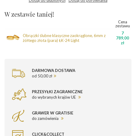
Dodaj do ulubionych
Dodaj do porównania
W zestawie taniej!
Cena
zestawu
7
Obrączki ślubne klasyczne zaokrąglone, 6mm z
789,00
żółtego złota (para) ŁK-24 Light
zł
DARMOWA DOSTAWA
od 50,00 zł
PRZESYŁKI ZAGRANICZNE
do wybranych krajów UE
GRAWER W GRATISIE
do zamówienia
CLICK&COLLECT