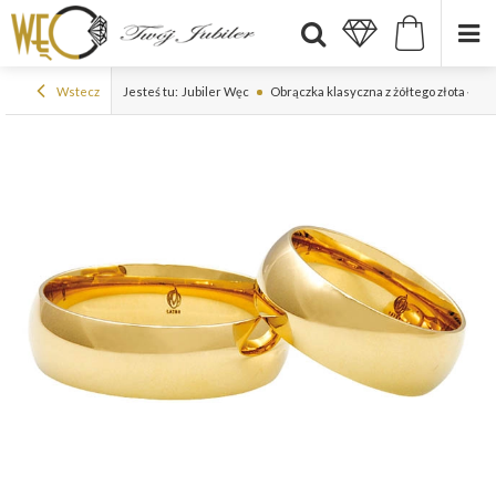
Wstecz
Jesteś tu:
Jubiler Węc
Obrączka klasyczna z żółtego złota ŁK-2