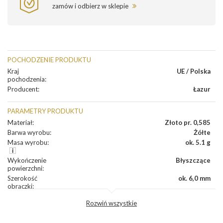
zamów i odbierz w sklepie
POCHODZENIE PRODUKTU
Kraj
UE / Polska
pochodzenia
:
Producent
:
Łazur
PARAMETRY PRODUKTU
Materiał
:
Złoto pr. 0,585
Barwa wyrobu
:
Żółte
Masa wyrobu
:
ok. 5.1 g
Wykończenie
Błyszczące
powierzchni
:
Szerokość
ok. 6,0 mm
obrączki
:
Profil
Półokrągły
Rozwiń wszystkie
zewnętrzny
obrączki
:
Profil
Soczewka