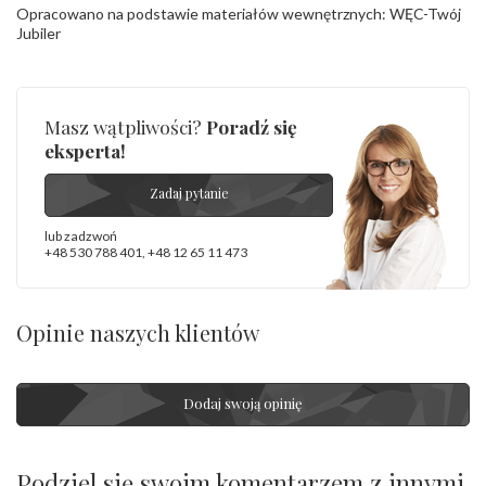
Opracowano na podstawie materiałów wewnętrznych: WĘC-Twój
Jubiler
Masz wątpliwości?
Poradź się
eksperta!
Zadaj pytanie
lub zadzwoń
+48 530 788 401
,
+48 12 65 11 473
Opinie naszych klientów
Dodaj swoją opinię
Podziel się swoim komentarzem z innymi