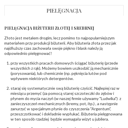
wewnętrzny
obrączki
:
PIELĘGNACJA
Wysokość
ok. 1,3 mm
profilu obrączki
:
PIELĘGNACJA BIŻUTERII ZŁOTEJ I SREBRNEJ
INNE PARAMETRY
Złoto jest metalem drogim, lecz pomimo to najpopularniejszym
Producent
Łazur sp.j. Kowalowy 134 38-200 Jasło; NIP:
odpowiedzialny
:
6850004631; tel.13 44 56 100;
materiałem przy produkcji biżuterii. Aby biżuteria złota przez jak
biuro@obraczki.pl
,
PZ Stelmach Sp. z o.o. ul.
najdłuższy czas zachowała swoje piękno i blask należy ją
Północna 22 45-805 Opole; NIP 7542889545;
odpowiednio pielęgnować!
Tel. +48 77 54 90 100; biuro@stelmach.pl
Bezpieczeństwo
Nie nadaje się dla dzieci w wieku poniżej 3 lat
przy wszystkich pracach domowych ściągać biżuterię (przede
- rodzaj
,
Elementy w wyrobie wykonane z białego złota
wszystkich z rąk). Możemy bowiem uszkodzić ją mechanicznie
ostrzeżenia
:
zawierają nikiel
(porysowania), lub chemicznie (np. pęknięcia lutów pod
wpływem niektórych detergentów.
staraj się systematycznie swą biżuterię czyścić. Najlepiej raz w
miesiącu przemyć (za pomocą starej szczoteczki do zębów i
płynem do mycia naczyń (w naszej firmie używamy "Ludwika") z
zanieczyszczeń mechanicznych (kremy, pot, itp.) , a następnie
zanurzyć w specjalnym płynie do czyszczenia "Argentum",
przeszczotkować i dokładnie wypłukać. Biżuteria pielęgnowana
w ten sposób rzadziej będzie wymagała wizyt u jubilera.