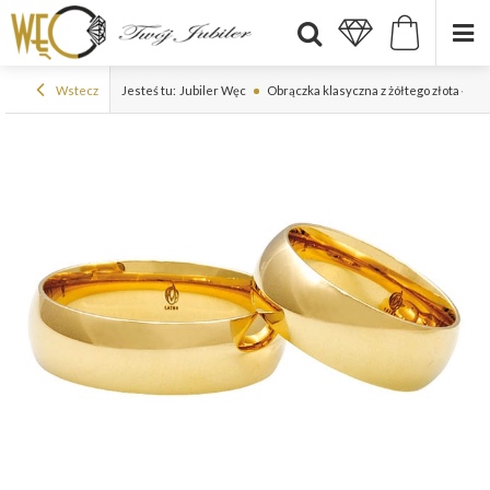
Wstecz
Jesteś tu:
Jubiler Węc
Obrączka klasyczna z żółtego złota ŁK-