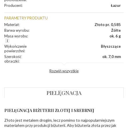
Producent
:
Łazur
PARAMETRY PRODUKTU
Materiał
:
Złoto pr. 0,585
Barwa wyrobu
:
Żółte
Masa wyrobu
:
ok. 6 g
Wykończenie
Błyszczące
powierzchni
:
Szerokość
ok. 7,0 mm
obrączki
:
Profil
Półokrągły
Rozwiń wszystkie
zewnętrzny
obrączki
:
Profil
Płaski
wewnętrzny
obrączki
:
PIELĘGNACJA
Wysokość
ok. 1,1 mm
profilu obrączki
:
PIELĘGNACJA BIŻUTERII ZŁOTEJ I SREBRNEJ
INNE PARAMETRY
Złoto jest metalem drogim, lecz pomimo to najpopularniejszym
Producent
Łazur sp.j. Kowalowy 134 38-200 Jasło; NIP:
odpowiedzialny
:
6850004631; tel.13 44 56 100;
materiałem przy produkcji biżuterii. Aby biżuteria złota przez jak