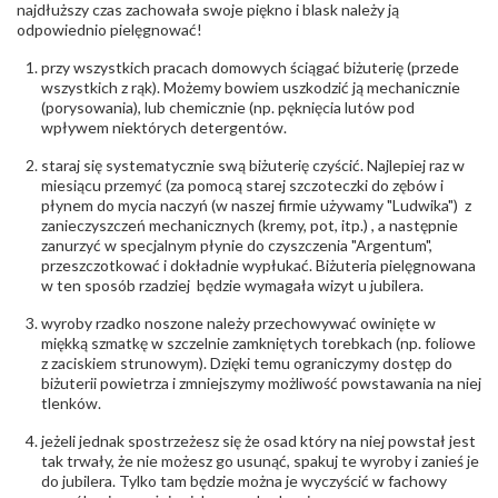
biuro@obraczki.pl
,
PZ Stelmach Sp. z o.o. ul.
najdłuższy czas zachowała swoje piękno i blask należy ją
Północna 22 45-805 Opole; NIP 7542889545;
odpowiednio pielęgnować!
Tel. +48 77 54 90 100; biuro@stelmach.pl
Bezpieczeństwo
Nie nadaje się dla dzieci w wieku poniżej 3 lat
przy wszystkich pracach domowych ściągać biżuterię (przede
- rodzaj
,
Elementy w wyrobie wykonane z białego złota
wszystkich z rąk). Możemy bowiem uszkodzić ją mechanicznie
ostrzeżenia
:
zawierają nikiel
(porysowania), lub chemicznie (np. pęknięcia lutów pod
wpływem niektórych detergentów.
staraj się systematycznie swą biżuterię czyścić. Najlepiej raz w
miesiącu przemyć (za pomocą starej szczoteczki do zębów i
płynem do mycia naczyń (w naszej firmie używamy "Ludwika") z
zanieczyszczeń mechanicznych (kremy, pot, itp.) , a następnie
zanurzyć w specjalnym płynie do czyszczenia "Argentum",
przeszczotkować i dokładnie wypłukać. Biżuteria pielęgnowana
w ten sposób rzadziej będzie wymagała wizyt u jubilera.
wyroby rzadko noszone należy przechowywać owinięte w
miękką szmatkę w szczelnie zamkniętych torebkach (np. foliowe
z zaciskiem strunowym). Dzięki temu ograniczymy dostęp do
biżuterii powietrza i zmniejszymy możliwość powstawania na niej
tlenków.
jeżeli jednak spostrzeżesz się że osad który na niej powstał jest
tak trwały, że nie możesz go usunąć, spakuj te wyroby i zanieś je
do jubilera. Tylko tam będzie można je wyczyścić w fachowy