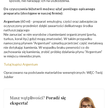
sposób, nie narażając ich na uszkodzenia.
Do czyszczenia biżuterii możesz użyć poniżego opisanego
preparatu (dostępne w naszej firmie):
Argentum
(60 ml) - preparat emulsyjny, czyści oraz zabezpiecza
oczyszczony przedmiot dzięki zawartości delikatnego środka
natłuszczającego
Nie zanurzać w nim wyrobów z kamieniami organicznymi (perła,
turkus, koral itp.) gdyż mogą zmatowieć. W takim przypadku
namoczoną płynem "Argentum" szmatką przetrzeć część metalową
nie dotykając kamienia. W wypadku braku pewności co do
zachowania się kamienia, zrobić próbkę działania płynu "Argentum"
w miejscu niewidocznym.
Tutaj kupisz Argentum
Opracowano na podstawie materiałów wewnętrznych: WĘC-Twój
Jubiler
Masz wątpliwości?
Poradź się
eksperta!