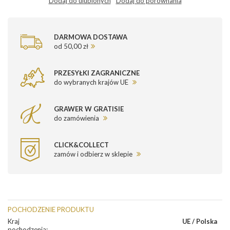
Dodaj do ulubionych
Dodaj do porównania
DARMOWA DOSTAWA
od 50,00 zł
PRZESYŁKI ZAGRANICZNE
do wybranych krajów UE
GRAWER W GRATISIE
do zamówienia
CLICK&COLLECT
zamów i odbierz w sklepie
POCHODZENIE PRODUKTU
Kraj
UE / Polska
pochodzenia
: