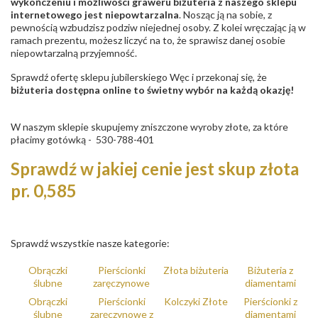
wykończeniu i możliwości graweru biżuteria z naszego sklepu
internetowego jest niepowtarzalna
. Nosząc ją na sobie, z
pewnością wzbudzisz podziw niejednej osoby. Z kolei wręczając ją w
ramach prezentu, możesz liczyć na to, że sprawisz danej osobie
niepowtarzalną przyjemność.
Sprawdź ofertę sklepu jubilerskiego Węc i przekonaj się, że
biżuteria dostępna online to świetny wybór na każdą okazję!
W naszym sklepie skupujemy zniszczone wyroby złote, za które
płacimy gotówką - 530-788-401
Sprawdź w jakiej cenie jest skup złota
pr. 0,585
Sprawdź wszystkie nasze kategorie:
Obrączki
Pierścionki
Złota biżuteria
Biżuteria z
ślubne
zaręczynowe
diamentami
Obrączki
Pierścionki
Kolczyki Złote
Pierścionki z
ślubne
zaręczynowe z
diamentami