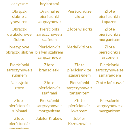
klasyczne
brylantami
Obrączki
Oryginalne
Pierścionki ze
Złote
ślubne z
pierścionki
złota
pierścionki z
grawerem
zaręczynowe
topazem
Obrączki
Pierścionki
Złote wisiorki
Złote
dwukolorowe
zaręczynowe z
pierścionki z
ślubne
szafirem
morganitem
Nietypowe
Pierścionki z
Medaliki złote
Złote
obrączki ślubne
białym szafirem
pierścionki z
zaręczynowe
zirconem
Pierścionki
Złote
Złote
Pierścionki
zaręczynowe z
bransoletki
pierścionki ze
zaręczynowe ze
rubinem
szmaragdem
szmaragdem
Naszyjniki
Złote
Pierścionki
Złote łańcuszki
złote
pierścionki z
zaręczynowe z
szafirami
tanzanitem
Złote
Pierścionki
Złote
Pierścionki
pierścionki z
zaręczynowe z
pierścionki z
zaręczynowe z
rubinami
morganitem
kwarcem
morganitem
Złote
Jubiler Kraków
Jubiler
pierścionki z
Krzeszowice
tanzanitem