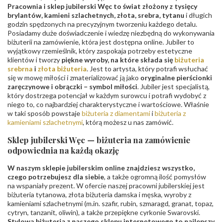
Pracownia i sklep jubilerski Węc to świat złożony z tysięcy
brylantów, kamieni szlachetnych, złota, srebra, tytanu
i długich
godzin spędzonych na precyzyjnym tworzeniu każdego detalu.
Posiadamy duże doświadczenie i wiedzę niezbędną do wykonywania
biżuterii na zamówienie, która jest dostępna online. Jubiler to
wyjątkowy rzemieślnik, który zaspokaja potrzeby estetyczne
klientów i tworzy
piękne wyroby, na które składa się
biżuteria
srebrna
i
złota biżuteria
. Jest to artysta, który potrafi wsłuchać
się w mowę miłości i zmaterializować ją jako
oryginalne pierścionki
zaręczynowe i obrączki – symbol miłości
. Jubiler jest specjalistą,
który dostrzega potencjał w każdym surowcu i potrafi wydobyć z
niego to, co najbardziej charakterystyczne i wartościowe. Właśnie
w taki sposób powstaje
biżuteria z diamentami
i
biżuteria z
kamieniami szlachetnymi
, którą możesz u nas zamówić.
Sklep jubilerski Węc — biżuteria na zamówienie
odpowiednia na każdą okazję
W naszym sklepie jubilerskim online znajdziesz wszystko,
czego potrzebujesz dla siebie
, a także ogromną ilość pomysłów
na wspaniały prezent. W ofercie naszej pracowni jubilerskiej jest
biżuteria tytanowa, złota biżuteria damska i męska, wyroby z
kamieniami szlachetnymi (m.in. szafir, rubin, szmaragd, granat, topaz,
cytryn, tanzanit, oliwin), a także przepiękne cyrkonie Swarovski.
Stylowa biżuteria z naszego sklepu internetowego to najlepszy