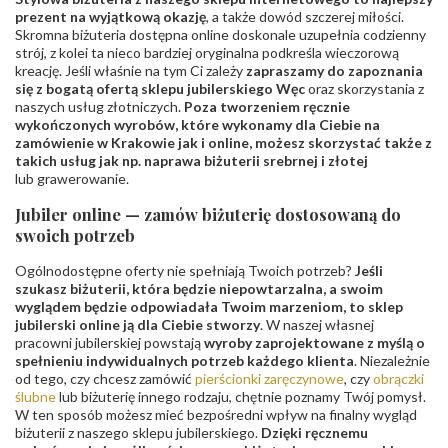
prezent na wyjątkową okazję
, a także dowód szczerej miłości.
Skromna biżuteria dostępna online doskonale uzupełnia codzienny
strój, z kolei ta nieco bardziej oryginalna podkreśla wieczorową
kreację. Jeśli właśnie na tym Ci zależy
zapraszamy do zapoznania
się z bogatą ofertą sklepu jubilerskiego Węc
oraz skorzystania z
naszych usług złotniczych.
Poza tworzeniem ręcznie
wykończonych wyrobów, które wykonamy dla Ciebie na
zamówienie w Krakowie jak i online, możesz skorzystać także z
takich usług jak np. naprawa biżuterii srebrnej i złotej
lub grawerowanie.
Jubiler online — zamów biżuterię dostosowaną do
swoich potrzeb
Ogólnodostępne oferty nie spełniają Twoich potrzeb?
Jeśli
szukasz biżuterii, która będzie niepowtarzalna, a swoim
wyglądem będzie odpowiadała Twoim marzeniom, to sklep
jubilerski online ją dla Ciebie stworzy
. W naszej własnej
pracowni jubilerskiej powstają
wyroby zaprojektowane z myślą o
spełnieniu indywidualnych potrzeb każdego klienta
. Niezależnie
od tego, czy chcesz zamówić
pierścionki zaręczynowe
, czy
obrączki
ślubne
lub biżuterię innego rodzaju, chętnie poznamy Twój pomysł.
W ten sposób możesz mieć bezpośredni wpływ na finalny wygląd
biżuterii z naszego sklepu jubilerskiego.
Dzięki ręcznemu