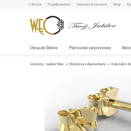
O firmie
Projektowanie
Nowości w serwisie
Blog
Op
Obrączki Ślubne
Pierścionki zaręczynowe
Biżut
Jesteś tu:
Jubiler Węc
Biżuteria z diamentami
Kolczyki z 