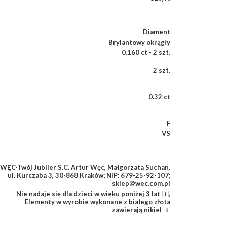
Diament
Brylantowy okrągły
0.160 ct - 2 szt.
2 szt.
0.32 ct
F
VS
WĘC-Twój Jubiler S.C. Artur Węc, Małgorzata Suchan,
ul. Kurczaba 3, 30-868 Kraków; NIP: 679-25-92-107;
sklep@wec.com.pl
Nie nadaje się dla dzieci w wieku poniżej 3 lat
,
Elementy w wyrobie wykonane z białego złota
zawierają nikiel