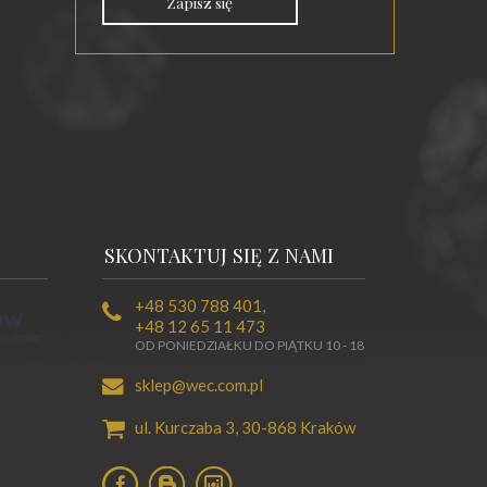
Zapisz się
SKONTAKTUJ SIĘ Z NAMI
+48 530 788 401
,
+48 12 65 11 473
OD PONIEDZIAŁKU DO PIĄTKU 10 - 18
sklep@wec.com.pl
ul. Kurczaba 3,
30-868
Kraków