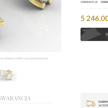
GWARANCJA:
GWA
5 246,00
D
 nie odzwierciedlać rzeczywistej barwy
GWARANCJA
DARM
od 50,00