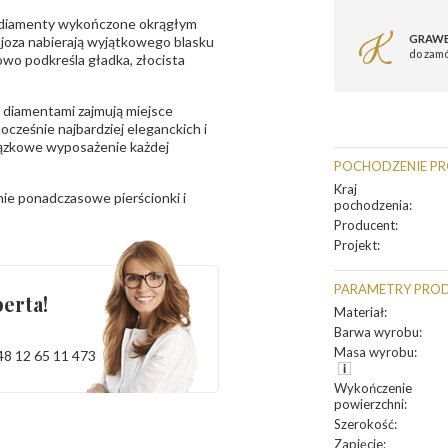
e diamenty wykończone okrągłym
GRAWE
cjoza nabierają wyjątkowego blasku
do zam
owo podkreśla gładka, złocista
 diamentami zajmują miejsce
nocześnie najbardziej eleganckich i
iązkowe wyposażenie każdej
POCHODZENIE P
Kraj
nie ponadczasowe pierścionki i
pochodzenia
:
Producent
:
Projekt
:
PARAMETRY PRO
erta!
Materiał
:
Barwa wyrobu
:
Masa wyrobu
:
48 12 65 11 473
Wykończenie
powierzchni
:
Szerokość
:
Zapięcie
: