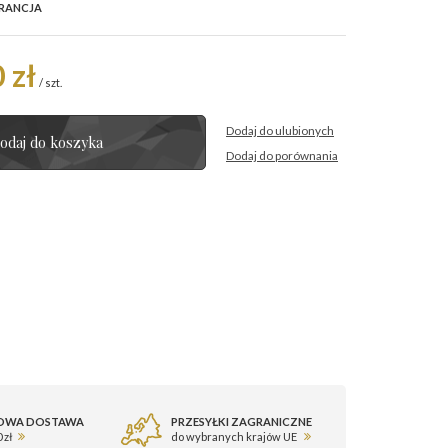
RANCJA
 zł
/
szt.
Dodaj do ulubionych
odaj do koszyka
Dodaj do porównania
OWA DOSTAWA
PRZESYŁKI ZAGRANICZNE
 zł
do wybranych krajów UE