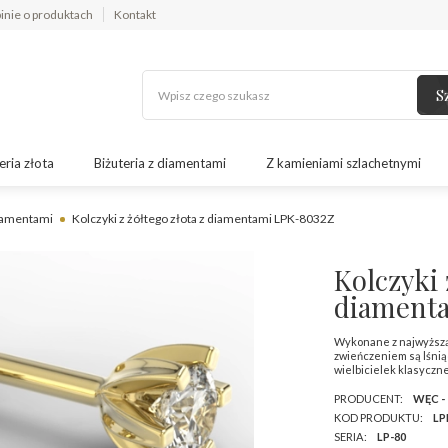
inie o produktach
Kontakt
S
eria złota
Biżuteria z diamentami
Z kamieniami szlachetnymi
diamentami
Kolczyki z żółtego złota z diamentami LPK-8032Z
Kolczyki 
diament
Wykonane z najwyższą d
zwieńczeniem są lśniąc
wielbicielek klasyczne
PRODUCENT:
WĘC -
KOD PRODUKTU:
LP
SERIA:
LP-80