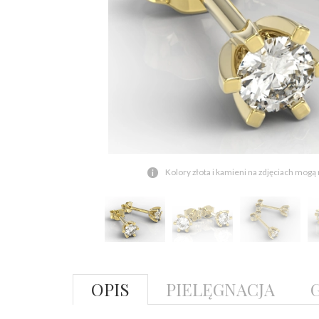
Kolory złota i kamieni na zdjęciach mogą
OPIS
PIELĘGNACJA