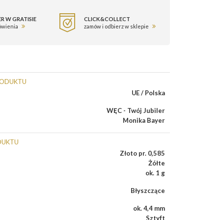
R W GRATISIE
CLICK&COLLECT
ówienia
zamów i odbierz w sklepie
RODUKTU
UE / Polska
WĘC - Twój Jubiler
Monika Bayer
DUKTU
Złoto pr. 0,585
Żółte
ok. 1 g
Błyszczące
ok. 4,4 mm
Sztyft