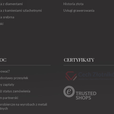
ia z diamentami
Historia złota
ia z kamieniami szlachetnymi
Usługi grawerowania
ia srebrna
ki
OC
CERTYFIKATY
pować?
 dostawy przesyłek
y zapłaty
ź status zamówienia
m partnerski
robiercze na wyrobach z metali
tnych