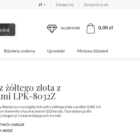
zł
Zaloguj się
Zarejestruj się
0,00 zł
ULUBIONE
zukaj
Biżuteria srebrna
Upominki
Motywy biżuterii
z żółtego złota z
ami LPK-8032Z
bałością o szczegóły kolczyki z żółtego złota o próbie 0,585. Ich
e diamenty o łącznej masie 0,32 karata. To propozycja dla
j elegancji i nieprzemijających trendó
 TWÓJ JUBILER
K-8032Z