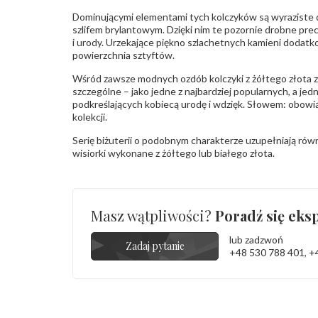
Dominującymi elementami tych kolczyków są wyrazist
szlifem brylantowym. Dzięki nim te pozornie drobne pre
i urody. Urzekające piękno szlachetnych kamieni dodatk
powierzchnia sztyftów.
Wśród zawsze modnych ozdób kolczyki z żółtego złota z
szczególne – jako jedne z najbardziej popularnych, a jed
podkreślających kobiecą urodę i wdzięk. Słowem: obow
kolekcji.
Serię biżuterii o podobnym charakterze uzupełniają rów
wisiorki wykonane z żółtego lub białego złota.
Masz wątpliwości?
Poradź się eksp
lub zadzwoń
Zadaj pytanie
+48 530 788 401
,
+