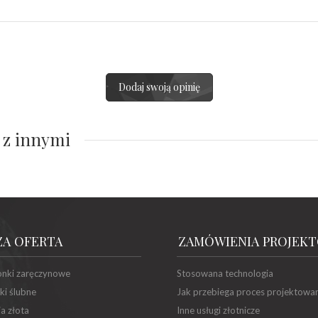
Dodaj swoją opinię
 z innymi
ZA OFERTA
ZAMÓWIENIA PROJEK
onki zaręczynowe
Stosowana technologia
ki ślubne
Jak przebiega proces projektowa
ia złota
Inne usługi złotnicze