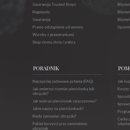
Gwarancja Trusted Shops
Biżuter
Regulamin
Biżuter
Gwarancja
Biżuter
Prawo odstąpienia od umowy
Upomin
Wyroby z grawerunkami
Skup złomu złota i srebra
PORADNIK
POM
Najczęściej zadawane pytania (FAQ)
Jak ku
Jak zmierzyć rozmiar pierścionka lub
Koszty
obrączki?
Sposob
Jak wybrać pierścionek zaręczynowy?
Sprawd
Jakie napisy na pierścionkach?
Progra
Kiedy zamawiać obrączki?
Cechy p
Pakiet korzyści przy zamówieniu
szlache
obrączek