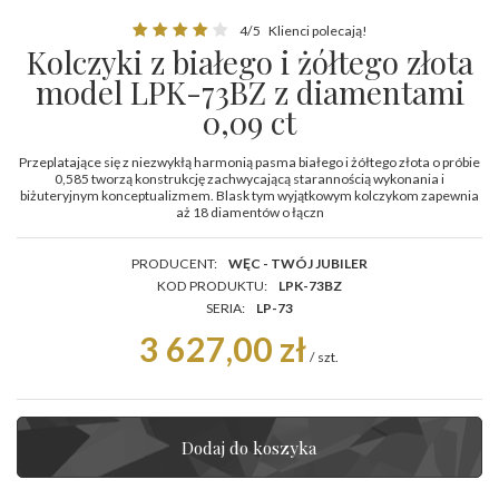
4/5
Klienci polecają!
Kolczyki z białego i żółtego złota
model LPK-73BZ z diamentami
0,09 ct
Przeplatające się z niezwykłą harmonią pasma białego i żółtego złota o próbie
0,585 tworzą konstrukcję zachwycającą starannością wykonania i
biżuteryjnym konceptualizmem. Blask tym wyjątkowym kolczykom zapewnia
aż 18 diamentów o łączn
PRODUCENT:
WĘC - TWÓJ JUBILER
KOD PRODUKTU:
LPK-73BZ
SERIA:
LP-73
3 627,00 zł
/
szt.
Dodaj do koszyka