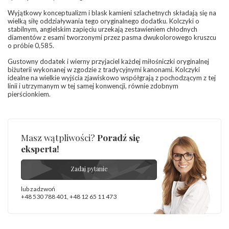
Masa
0.072 ct
Wyjątkowy konceptualizm i blask kamieni szlachetnych składają się na
diamentów
wielką siłę oddziaływania tego oryginalnego dodatku. Kolczyki o
(łącznie)
:
stabilnym, angielskim zapięciu urzekają zestawieniem chłodnych
Barwa
:
F
diamentów z esami tworzonymi przez pasma dwukolorowego kruszcu
Czystość
:
VS
o próbie 0,585.
Gustowny dodatek i wierny przyjaciel każdej miłośniczki oryginalnej
INNE PARAMETRY
biżuterii wykonanej w zgodzie z tradycyjnymi kanonami. Kolczyki
Producent
idealne na wielkie wyjścia zjawiskowo współgrają z pochodzącym z tej
WĘC-Twój Jubiler S.C. Artur Węc, Małgorzata
odpowiedzialny
linii i utrzymanym w tej samej konwencji, równie zdobnym
:
Suchan, ul. Kurczaba 3, 30-868 Kraków; NIP:
pierścionkiem.
679-25-92-107; sklep@wec.com.pl
Bezpieczeństwo
Nie nadaje się dla dzieci w wieku poniżej 3 lat
- rodzaj
,
Elementy w wyrobie wykonane z białego złota
ostrzeżenia
:
zawierają nikiel
Masz wątpliwości?
Poradź się
eksperta!
Zadaj pytanie
lub zadzwoń
+48 530 788 401
,
+48 12 65 11 473