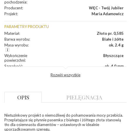
pochodzenia
:
Producent
:
WĘC - Twój Jubiler
Projekt
:
Maria Adamowicz
PARAMETRY PRODUKTU
Materiał
:
Złoto pr. 0,585
Barwa wyrobu
:
Białe i żółte
Masa wyrobu
:
ok. 2.4 g
Wykończenie
Błyszczące
powierzchni
:
Szerokość
:
ok. 4,0 mm
Wysokość
:
ok. 16,8 mm
Rozwiń wszystkie
Zapięcie
:
Angielskie
DIAMENTY
OPIS
PIELĘGNACJA
Kamień
:
Diament
Szlif
:
Brylantowy okrągły
Liczba
0.004 ct - 18 szt.
diamentów
:
Nietuzinkowy projekt o niemożliwej do pohamowania mocy przebicia.
Liczba
18 szt.
Przeplatające się płynnie pasemka z białego i żółtego złota stanowią
diamentów
tło dla osiemnastu diamentów – ustawionych w idealnie
(łącznie)
:
uporządkowanym szeregu.