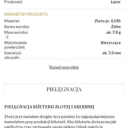
Producent
:
Łazur
PARAMETRY PRODUKTU
Materiał
:
Złoto pr. 0,585
Barwa wyrobu
:
Żółte
Masa wyrobu
:
ok. 7.8 g
Wykończenie
Błyszczące
powierzchni
:
Szerokość
ok. 7,0 mm
obrączki
:
Profil
Płaski
Rozwiń wszystkie
zewnętrzny
obrączki
:
Profil
Soczewka
wewnętrzny
obrączki
:
PIELĘGNACJA
Wysokość
ok. 1,5 mm
profilu obrączki
:
PIELĘGNACJA BIŻUTERII ZŁOTEJ I SREBRNEJ
INNE PARAMETRY
Złoto jest metalem drogim, lecz pomimo to najpopularniejszym
Producent
Łazur sp.j. Kowalowy 134 38-200 Jasło; NIP:
odpowiedzialny
:
6850004631; tel.13 44 56 100;
materiałem przy produkcji biżuterii. Aby biżuteria złota przez jak
biuro@obraczki.pl
,
PZ Stelmach Sp. z o.o. ul.
najdłuższy czas zachowała swoje piękno i blask należy ją