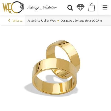
Wstecz
Jesteś tu:
Jubiler Węc
Obrączka z żółtego złota ŁK-05-m