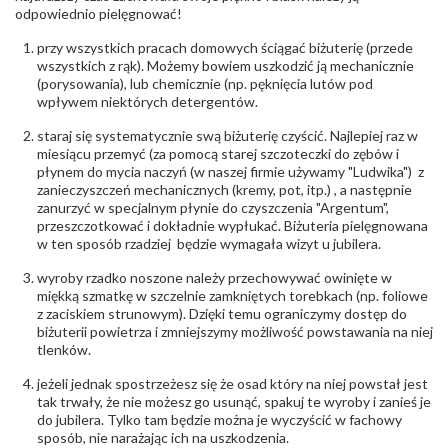
Północna 22 45-805 Opole; NIP 7542889545;
odpowiednio pielęgnować!
Tel. +48 77 54 90 100; biuro@stelmach.pl
Bezpieczeństwo
Nie nadaje się dla dzieci w wieku poniżej 3 lat
przy wszystkich pracach domowych ściągać biżuterię (przede
- rodzaj
,
Elementy w wyrobie wykonane z białego złota
wszystkich z rąk). Możemy bowiem uszkodzić ją mechanicznie
ostrzeżenia
:
zawierają nikiel
(porysowania), lub chemicznie (np. pęknięcia lutów pod
wpływem niektórych detergentów.
staraj się systematycznie swą biżuterię czyścić. Najlepiej raz w
miesiącu przemyć (za pomocą starej szczoteczki do zębów i
płynem do mycia naczyń (w naszej firmie używamy "Ludwika") z
zanieczyszczeń mechanicznych (kremy, pot, itp.) , a następnie
zanurzyć w specjalnym płynie do czyszczenia "Argentum",
przeszczotkować i dokładnie wypłukać. Biżuteria pielęgnowana
w ten sposób rzadziej będzie wymagała wizyt u jubilera.
wyroby rzadko noszone należy przechowywać owinięte w
miękką szmatkę w szczelnie zamkniętych torebkach (np. foliowe
z zaciskiem strunowym). Dzięki temu ograniczymy dostęp do
biżuterii powietrza i zmniejszymy możliwość powstawania na niej
tlenków.
jeżeli jednak spostrzeżesz się że osad który na niej powstał jest
tak trwały, że nie możesz go usunąć, spakuj te wyroby i zanieś je
do jubilera. Tylko tam będzie można je wyczyścić w fachowy
sposób, nie narażając ich na uszkodzenia.