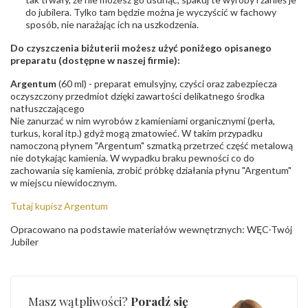
do jubilera. Tylko tam będzie można je wyczyścić w fachowy
sposób, nie narażając ich na uszkodzenia.
Do czyszczenia biżuterii możesz użyć poniżego opisanego
preparatu (dostępne w naszej firmie):
Argentum
(60 ml) - preparat emulsyjny, czyści oraz zabezpiecza
oczyszczony przedmiot dzięki zawartości delikatnego środka
natłuszczającego
Nie zanurzać w nim wyrobów z kamieniami organicznymi (perła,
turkus, koral itp.) gdyż mogą zmatowieć. W takim przypadku
namoczoną płynem "Argentum" szmatką przetrzeć część metalową
nie dotykając kamienia. W wypadku braku pewności co do
zachowania się kamienia, zrobić próbkę działania płynu "Argentum"
w miejscu niewidocznym.
Tutaj kupisz Argentum
Opracowano na podstawie materiałów wewnętrznych: WĘC-Twój
Jubiler
Masz wątpliwości?
Poradź się