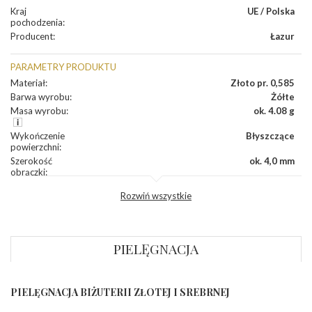
Kraj
UE / Polska
pochodzenia
:
Producent
:
Łazur
PARAMETRY PRODUKTU
Materiał
:
Złoto pr. 0,585
Barwa wyrobu
:
Żółte
Masa wyrobu
:
ok. 4.08 g
Wykończenie
Błyszczące
powierzchni
:
Szerokość
ok. 4,0 mm
obrączki
:
Profil
Fazowany
Rozwiń wszystkie
zewnętrzny
obrączki
:
Profil
Soczewka
wewnętrzny
obrączki
:
PIELĘGNACJA
Wysokość
ok. 1,3 mm
profilu obrączki
:
PIELĘGNACJA BIŻUTERII ZŁOTEJ I SREBRNEJ
INNE PARAMETRY