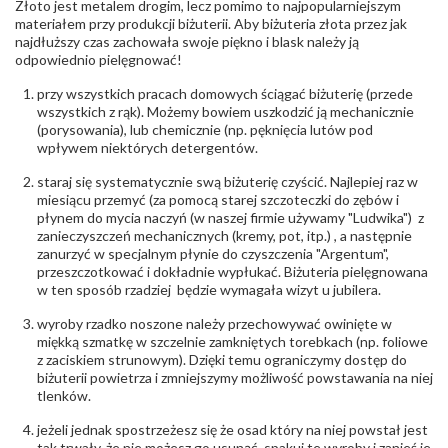
Złoto jest metalem drogim, lecz pomimo to najpopularniejszym
Producent
Łazur sp.j. Kowalowy 134 38-200 Jasło; NIP:
odpowiedzialny
:
6850004631; tel.13 44 56 100;
materiałem przy produkcji biżuterii. Aby biżuteria złota przez jak
biuro@obraczki.pl
,
PZ Stelmach Sp. z o.o. ul.
najdłuższy czas zachowała swoje piękno i blask należy ją
Północna 22 45-805 Opole; NIP 7542889545;
odpowiednio pielęgnować!
Tel. +48 77 54 90 100; biuro@stelmach.pl
Bezpieczeństwo
Nie nadaje się dla dzieci w wieku poniżej 3 lat
przy wszystkich pracach domowych ściągać biżuterię (przede
- rodzaj
,
Elementy w wyrobie wykonane z białego złota
wszystkich z rąk). Możemy bowiem uszkodzić ją mechanicznie
ostrzeżenia
:
zawierają nikiel
(porysowania), lub chemicznie (np. pęknięcia lutów pod
wpływem niektórych detergentów.
staraj się systematycznie swą biżuterię czyścić. Najlepiej raz w
miesiącu przemyć (za pomocą starej szczoteczki do zębów i
płynem do mycia naczyń (w naszej firmie używamy "Ludwika") z
zanieczyszczeń mechanicznych (kremy, pot, itp.) , a następnie
zanurzyć w specjalnym płynie do czyszczenia "Argentum",
przeszczotkować i dokładnie wypłukać. Biżuteria pielęgnowana
w ten sposób rzadziej będzie wymagała wizyt u jubilera.
wyroby rzadko noszone należy przechowywać owinięte w
miękką szmatkę w szczelnie zamkniętych torebkach (np. foliowe
z zaciskiem strunowym). Dzięki temu ograniczymy dostęp do
biżuterii powietrza i zmniejszymy możliwość powstawania na niej
tlenków.
jeżeli jednak spostrzeżesz się że osad który na niej powstał jest
tak trwały, że nie możesz go usunąć, spakuj te wyroby i zanieś je