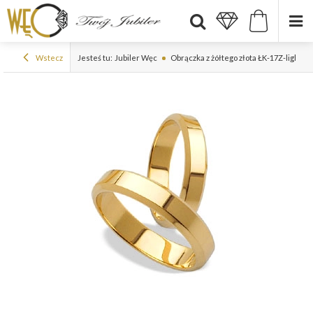
Wstecz
Jesteś tu:
Jubiler Węc
Obrączka z żółtego złota ŁK-17Z-light-m