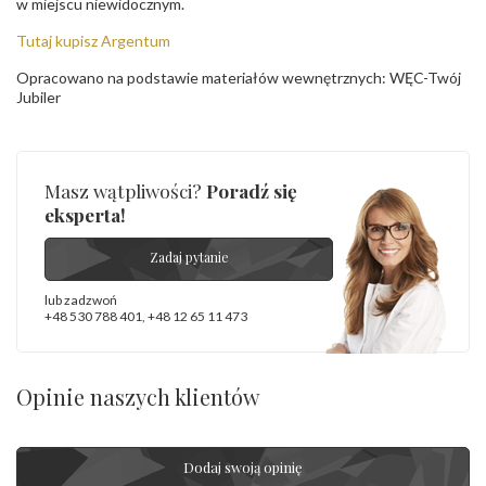
w miejscu niewidocznym.
Tutaj kupisz Argentum
Opracowano na podstawie materiałów wewnętrznych: WĘC-Twój
Jubiler
Masz wątpliwości?
Poradź się
eksperta!
Zadaj pytanie
lub zadzwoń
+48 530 788 401
,
+48 12 65 11 473
Opinie naszych klientów
Dodaj swoją opinię