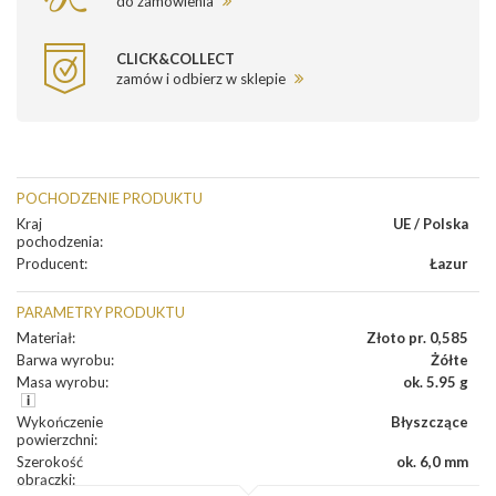
do zamówienia
CLICK&COLLECT
zamów i odbierz w sklepie
POCHODZENIE PRODUKTU
Kraj
UE / Polska
pochodzenia
:
Producent
:
Łazur
PARAMETRY PRODUKTU
Materiał
:
Złoto pr. 0,585
Barwa wyrobu
:
Żółte
Masa wyrobu
:
ok. 5.95 g
Wykończenie
Błyszczące
powierzchni
:
Szerokość
ok. 6,0 mm
obrączki
: