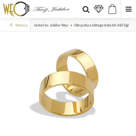
Wstecz
Jesteś tu:
Jubiler Węc
Obrączka z żółtego złota ŁK-14Z-light-m