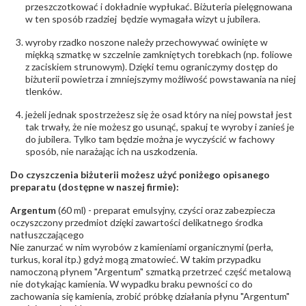
przeszczotkować i dokładnie wypłukać. Biżuteria pielęgnowana
w ten sposób rzadziej będzie wymagała wizyt u jubilera.
wyroby rzadko noszone należy przechowywać owinięte w
miękką szmatkę w szczelnie zamkniętych torebkach (np. foliowe
z zaciskiem strunowym). Dzięki temu ograniczymy dostęp do
biżuterii powietrza i zmniejszymy możliwość powstawania na niej
tlenków.
jeżeli jednak spostrzeżesz się że osad który na niej powstał jest
tak trwały, że nie możesz go usunąć, spakuj te wyroby i zanieś je
do jubilera. Tylko tam będzie można je wyczyścić w fachowy
sposób, nie narażając ich na uszkodzenia.
Do czyszczenia biżuterii możesz użyć poniżego opisanego
preparatu (dostępne w naszej firmie):
Argentum
(60 ml) - preparat emulsyjny, czyści oraz zabezpiecza
oczyszczony przedmiot dzięki zawartości delikatnego środka
natłuszczającego
Nie zanurzać w nim wyrobów z kamieniami organicznymi (perła,
turkus, koral itp.) gdyż mogą zmatowieć. W takim przypadku
namoczoną płynem "Argentum" szmatką przetrzeć część metalową
nie dotykając kamienia. W wypadku braku pewności co do
zachowania się kamienia, zrobić próbkę działania płynu "Argentum"