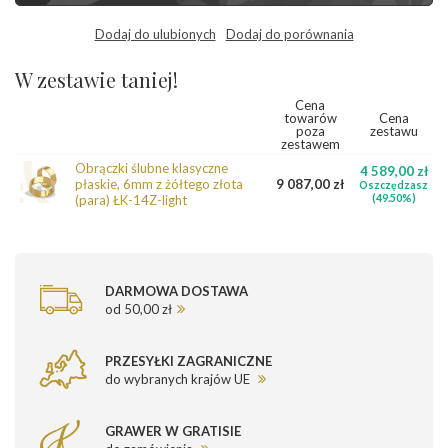
Dodaj do ulubionych
Dodaj do porównania
W zestawie taniej!
Cena
towarów
Cena
poza
zestawu
zestawem
Obrączki ślubne klasyczne
4 589,00 zł
płaskie, 6mm z żółtego złota
9 087,00 zł
Oszczędzasz
(para) ŁK-14Z-light
(49.50%)
DARMOWA DOSTAWA
od 50,00 zł
PRZESYŁKI ZAGRANICZNE
do wybranych krajów UE
GRAWER W GRATISIE