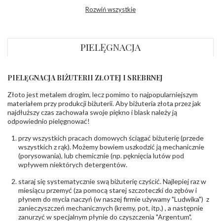
Profil
Płaski
Rozwiń wszystkie
zewnętrzny
obrączki
:
Profil
Soczewka
wewnętrzny
obrączki
:
PIELĘGNACJA
Wysokość
ok. 1,3 mm
profilu obrączki
:
PIELĘGNACJA BIŻUTERII ZŁOTEJ I SREBRNEJ
INNE PARAMETRY
Złoto jest metalem drogim, lecz pomimo to najpopularniejszym
Producent
Łazur sp.j. Kowalowy 134 38-200 Jasło; NIP:
odpowiedzialny
:
6850004631; tel.13 44 56 100;
materiałem przy produkcji biżuterii. Aby biżuteria złota przez jak
biuro@obraczki.pl
,
PZ Stelmach Sp. z o.o. ul.
najdłuższy czas zachowała swoje piękno i blask należy ją
Północna 22 45-805 Opole; NIP 7542889545;
odpowiednio pielęgnować!
Tel. +48 77 54 90 100; biuro@stelmach.pl
Bezpieczeństwo
Nie nadaje się dla dzieci w wieku poniżej 3 lat
przy wszystkich pracach domowych ściągać biżuterię (przede
- rodzaj
,
Elementy w wyrobie wykonane z białego złota
wszystkich z rąk). Możemy bowiem uszkodzić ją mechanicznie
ostrzeżenia
:
zawierają nikiel
(porysowania), lub chemicznie (np. pęknięcia lutów pod
wpływem niektórych detergentów.
staraj się systematycznie swą biżuterię czyścić. Najlepiej raz w
miesiącu przemyć (za pomocą starej szczoteczki do zębów i
płynem do mycia naczyń (w naszej firmie używamy "Ludwika") z
zanieczyszczeń mechanicznych (kremy, pot, itp.) , a następnie
zanurzyć w specjalnym płynie do czyszczenia "Argentum",