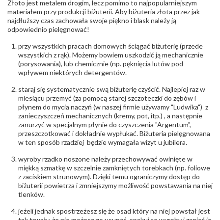
Złoto jest metalem drogim, lecz pomimo to najpopularniejszym
Producent
Łazur sp.j. Kowalowy 134 38-200 Jasło; NIP:
odpowiedzialny
:
6850004631; tel.13 44 56 100;
materiałem przy produkcji biżuterii. Aby biżuteria złota przez jak
biuro@obraczki.pl
,
PZ Stelmach Sp. z o.o. ul.
najdłuższy czas zachowała swoje piękno i blask należy ją
Północna 22 45-805 Opole; NIP 7542889545;
odpowiednio pielęgnować!
Tel. +48 77 54 90 100; biuro@stelmach.pl
Bezpieczeństwo
Nie nadaje się dla dzieci w wieku poniżej 3 lat
przy wszystkich pracach domowych ściągać biżuterię (przede
- rodzaj
,
Elementy w wyrobie wykonane z białego złota
wszystkich z rąk). Możemy bowiem uszkodzić ją mechanicznie
ostrzeżenia
:
zawierają nikiel
(porysowania), lub chemicznie (np. pęknięcia lutów pod
wpływem niektórych detergentów.
staraj się systematycznie swą biżuterię czyścić. Najlepiej raz w
miesiącu przemyć (za pomocą starej szczoteczki do zębów i
płynem do mycia naczyń (w naszej firmie używamy "Ludwika") z
zanieczyszczeń mechanicznych (kremy, pot, itp.) , a następnie
zanurzyć w specjalnym płynie do czyszczenia "Argentum",
przeszczotkować i dokładnie wypłukać. Biżuteria pielęgnowana
w ten sposób rzadziej będzie wymagała wizyt u jubilera.
wyroby rzadko noszone należy przechowywać owinięte w
miękką szmatkę w szczelnie zamkniętych torebkach (np. foliowe
z zaciskiem strunowym). Dzięki temu ograniczymy dostęp do
biżuterii powietrza i zmniejszymy możliwość powstawania na niej
tlenków.
jeżeli jednak spostrzeżesz się że osad który na niej powstał jest
tak trwały, że nie możesz go usunąć, spakuj te wyroby i zanieś je