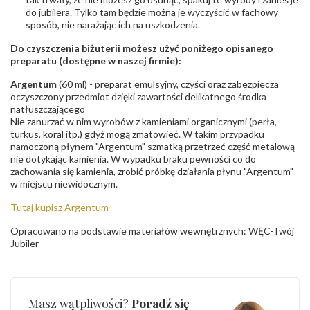
do jubilera. Tylko tam będzie można je wyczyścić w fachowy
sposób, nie narażając ich na uszkodzenia.
Do czyszczenia biżuterii możesz użyć poniżego opisanego
preparatu (dostępne w naszej firmie):
Argentum
(60 ml) - preparat emulsyjny, czyści oraz zabezpiecza
oczyszczony przedmiot dzięki zawartości delikatnego środka
natłuszczającego
Nie zanurzać w nim wyrobów z kamieniami organicznymi (perła,
turkus, koral itp.) gdyż mogą zmatowieć. W takim przypadku
namoczoną płynem "Argentum" szmatką przetrzeć część metalową
nie dotykając kamienia. W wypadku braku pewności co do
zachowania się kamienia, zrobić próbkę działania płynu "Argentum"
w miejscu niewidocznym.
Tutaj kupisz Argentum
Opracowano na podstawie materiałów wewnętrznych: WĘC-Twój
Jubiler
Masz wątpliwości?
Poradź się