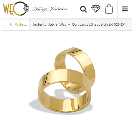
Wstecz
Jesteś tu:
Jubiler Węc
Obrączka z żółtego złota ŁK-05Z-EXTRA l