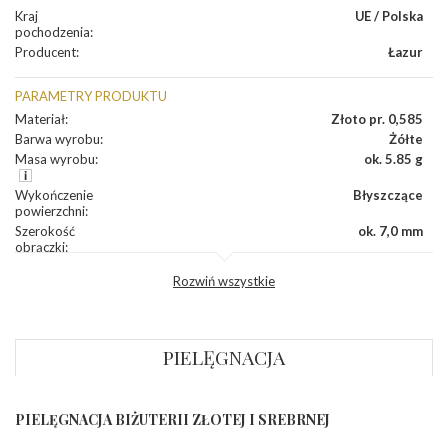
Kraj
UE / Polska
pochodzenia
:
Producent
:
Łazur
PARAMETRY PRODUKTU
Materiał
:
Złoto pr. 0,585
Barwa wyrobu
:
Żółte
Masa wyrobu
:
ok. 5.85 g
Wykończenie
Błyszczące
powierzchni
:
Szerokość
ok. 7,0 mm
obrączki
:
Profil
Fantazyjny
Rozwiń wszystkie
zewnętrzny
obrączki
:
Profil
Płaski
wewnętrzny
obrączki
:
PIELĘGNACJA
Wysokość
ok. 1,1 mm
profilu obrączki
:
PIELĘGNACJA BIŻUTERII ZŁOTEJ I SREBRNEJ
INNE PARAMETRY