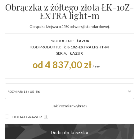
Obrączka z żółtego złota ŁK-10Z-
EXTRA light-m
Obrączka lżejsza o 25% od wersji standardowej.
PRODUCENT:
ŁAZUR
KOD PRODUKTU:
ŁK-10Z-EXTRA LIGHT-M
SERIA:
ŁAZUR
od 4 837,00 zł
/
szt.
ROZMIAR:
16 / UE- 56
Jaki rozmiar wybrać?
DODAJ GRAWER
Dodaj do koszyka