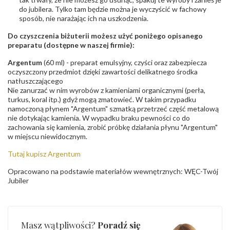
do jubilera. Tylko tam będzie można je wyczyścić w fachowy
sposób, nie narażając ich na uszkodzenia.
Do czyszczenia biżuterii możesz użyć poniżego opisanego
preparatu (dostępne w naszej firmie):
Argentum
(60 ml) - preparat emulsyjny, czyści oraz zabezpiecza
oczyszczony przedmiot dzięki zawartości delikatnego środka
natłuszczającego
Nie zanurzać w nim wyrobów z kamieniami organicznymi (perła,
turkus, koral itp.) gdyż mogą zmatowieć. W takim przypadku
namoczoną płynem "Argentum" szmatką przetrzeć część metalową
nie dotykając kamienia. W wypadku braku pewności co do
zachowania się kamienia, zrobić próbkę działania płynu "Argentum"
w miejscu niewidocznym.
Tutaj kupisz Argentum
Opracowano na podstawie materiałów wewnętrznych: WĘC-Twój
Jubiler
Masz wątpliwości?
Poradź się