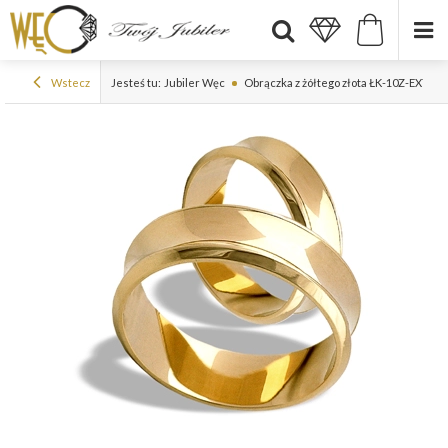
Wstecz
Jesteś tu:
Jubiler Węc
Obrączka z żółtego złota ŁK-10Z-EXTRA 