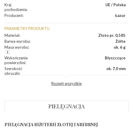
Kraj
UE / Polska
pochodzenia
:
Producent
:
Łazur
PARAMETRY PRODUKTU
Materiał
:
Złoto pr. 0,585
Barwa wyrobu
:
Żółte
Masa wyrobu
:
ok. 6 g
Wykończenie
Błyszczące
powierzchni
:
Szerokość
ok. 7,0 mm
obrączki
:
Profil
Wklęsły
Rozwiń wszystkie
zewnętrzny
obrączki
:
Profil
Płaski
wewnętrzny
obrączki
:
PIELĘGNACJA
Wysokość
ok. 1,1 mm
profilu obrączki
:
PIELĘGNACJA BIŻUTERII ZŁOTEJ I SREBRNEJ
INNE PARAMETRY