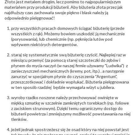
Złoto jest metalem drogim, lecz pomimo to najpopularniejszym
Producent
Łazur sp.j. Kowalowy 134 38-200 Jasło; NIP:
odpowiedzialny
:
6850004631; tel.13 44 56 100;
materiałem przy produkcji biżuterii. Aby biżuteria złota przez jak
biuro@obraczki.pl
,
PZ Stelmach Sp. z o.o. ul.
najdłuższy czas zachowała swoje piękno i blask należy ją
Północna 22 45-805 Opole; NIP 7542889545;
odpowiednio pielęgnować!
Tel. +48 77 54 90 100; biuro@stelmach.pl
Bezpieczeństwo
Nie nadaje się dla dzieci w wieku poniżej 3 lat
przy wszystkich pracach domowych ściągać biżuterię (przede
- rodzaj
,
Elementy w wyrobie wykonane z białego złota
wszystkich z rąk). Możemy bowiem uszkodzić ją mechanicznie
ostrzeżenia
:
zawierają nikiel
(porysowania), lub chemicznie (np. pęknięcia lutów pod
wpływem niektórych detergentów.
staraj się systematycznie swą biżuterię czyścić. Najlepiej raz w
miesiącu przemyć (za pomocą starej szczoteczki do zębów i
płynem do mycia naczyń (w naszej firmie używamy "Ludwika") z
zanieczyszczeń mechanicznych (kremy, pot, itp.) , a następnie
zanurzyć w specjalnym płynie do czyszczenia "Argentum",
przeszczotkować i dokładnie wypłukać. Biżuteria pielęgnowana
w ten sposób rzadziej będzie wymagała wizyt u jubilera.
wyroby rzadko noszone należy przechowywać owinięte w
miękką szmatkę w szczelnie zamkniętych torebkach (np. foliowe
z zaciskiem strunowym). Dzięki temu ograniczymy dostęp do
biżuterii powietrza i zmniejszymy możliwość powstawania na niej
tlenków.
jeżeli jednak spostrzeżesz się że osad który na niej powstał jest
tak trwały, że nie możesz go usunąć, spakuj te wyroby i zanieś je