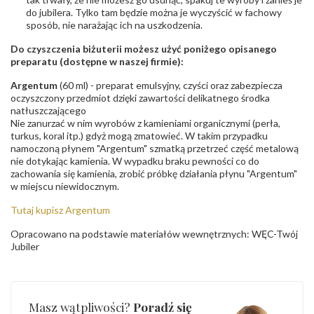
do jubilera. Tylko tam będzie można je wyczyścić w fachowy
sposób, nie narażając ich na uszkodzenia.
Do czyszczenia biżuterii możesz użyć poniżego opisanego
preparatu (dostępne w naszej firmie):
Argentum
(60 ml) - preparat emulsyjny, czyści oraz zabezpiecza
oczyszczony przedmiot dzięki zawartości delikatnego środka
natłuszczającego
Nie zanurzać w nim wyrobów z kamieniami organicznymi (perła,
turkus, koral itp.) gdyż mogą zmatowieć. W takim przypadku
namoczoną płynem "Argentum" szmatką przetrzeć część metalową
nie dotykając kamienia. W wypadku braku pewności co do
zachowania się kamienia, zrobić próbkę działania płynu "Argentum"
w miejscu niewidocznym.
Tutaj kupisz Argentum
Opracowano na podstawie materiałów wewnętrznych: WĘC-Twój
Jubiler
Masz wątpliwości?
Poradź się