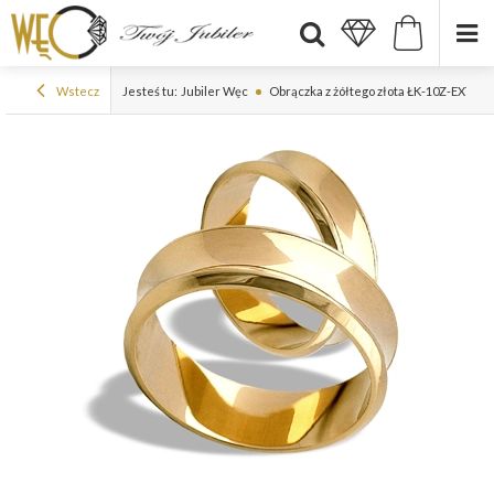
Wstecz
Jesteś tu:
Jubiler Węc
Obrączka z żółtego złota ŁK-10Z-EXTRA l