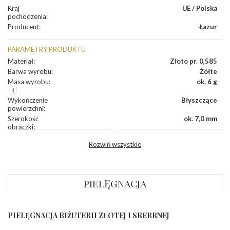
Kraj
UE / Polska
pochodzenia
:
Producent
:
Łazur
PARAMETRY PRODUKTU
Materiał
:
Złoto pr. 0,585
Barwa wyrobu
:
Żółte
Masa wyrobu
:
ok. 6 g
Wykończenie
Błyszczące
powierzchni
:
Szerokość
ok. 7,0 mm
obrączki
:
Profil
Wklęsły
Rozwiń wszystkie
zewnętrzny
obrączki
:
Profil
Płaski
wewnętrzny
obrączki
:
PIELĘGNACJA
Wysokość
ok. 1,1 mm
profilu obrączki
:
PIELĘGNACJA BIŻUTERII ZŁOTEJ I SREBRNEJ
INNE PARAMETRY