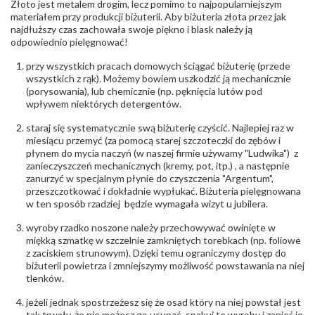
Złoto jest metalem drogim, lecz pomimo to najpopularniejszym
Producent
Łazur sp.j. Kowalowy 134 38-200 Jasło; NIP:
odpowiedzialny
:
6850004631; tel.13 44 56 100;
materiałem przy produkcji biżuterii. Aby biżuteria złota przez jak
biuro@obraczki.pl
,
PZ Stelmach Sp. z o.o. ul.
najdłuższy czas zachowała swoje piękno i blask należy ją
Północna 22 45-805 Opole; NIP 7542889545;
odpowiednio pielęgnować!
Tel. +48 77 54 90 100; biuro@stelmach.pl
Bezpieczeństwo
Nie nadaje się dla dzieci w wieku poniżej 3 lat
przy wszystkich pracach domowych ściągać biżuterię (przede
- rodzaj
,
Elementy w wyrobie wykonane z białego złota
wszystkich z rąk). Możemy bowiem uszkodzić ją mechanicznie
ostrzeżenia
:
zawierają nikiel
(porysowania), lub chemicznie (np. pęknięcia lutów pod
wpływem niektórych detergentów.
staraj się systematycznie swą biżuterię czyścić. Najlepiej raz w
miesiącu przemyć (za pomocą starej szczoteczki do zębów i
płynem do mycia naczyń (w naszej firmie używamy "Ludwika") z
zanieczyszczeń mechanicznych (kremy, pot, itp.) , a następnie
zanurzyć w specjalnym płynie do czyszczenia "Argentum",
przeszczotkować i dokładnie wypłukać. Biżuteria pielęgnowana
w ten sposób rzadziej będzie wymagała wizyt u jubilera.
wyroby rzadko noszone należy przechowywać owinięte w
miękką szmatkę w szczelnie zamkniętych torebkach (np. foliowe
z zaciskiem strunowym). Dzięki temu ograniczymy dostęp do
biżuterii powietrza i zmniejszymy możliwość powstawania na niej
tlenków.
jeżeli jednak spostrzeżesz się że osad który na niej powstał jest
tak trwały, że nie możesz go usunąć, spakuj te wyroby i zanieś je