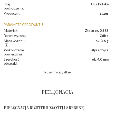
Kraj
UE / Polska
pochodzenia
:
Producent
:
Łazur
PARAMETRY PRODUKTU
Materiał
:
Złoto pr. 0,585
Barwa wyrobu
:
Żółte
Masa wyrobu
:
ok. 3.6 g
Wykończenie
Błyszczące
powierzchni
:
Szerokość
ok. 4,0 mm
obrączki
:
Profil
Płaski
Rozwiń wszystkie
zewnętrzny
obrączki
:
Profil
Płaski
wewnętrzny
obrączki
:
PIELĘGNACJA
Wysokość
ok. 1,1 mm
profilu obrączki
:
PIELĘGNACJA BIŻUTERII ZŁOTEJ I SREBRNEJ
INNE PARAMETRY