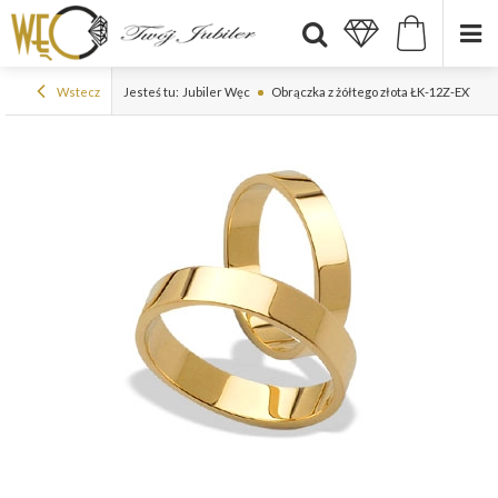
Wstecz
Jesteś tu:
Jubiler Węc
Obrączka z żółtego złota ŁK-12Z-EXTRA 