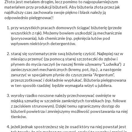
Złoto jest metalem drogim, lecz pomimo to najpopularniejszym
Producent
Łazur sp.j. Kowalowy 134 38-200 Jasło; NIP:
odpowiedzialny
:
6850004631; tel.13 44 56 100;
materiałem przy produkcji biżuterii. Aby biżuteria złota przez jak
biuro@obraczki.pl
,
PZ Stelmach Sp. z o.o. ul.
najdłuższy czas zachowała swoje piękno i blask należy ją
Północna 22 45-805 Opole; NIP 7542889545;
odpowiednio pielęgnować!
Tel. +48 77 54 90 100; biuro@stelmach.pl
Bezpieczeństwo
Nie nadaje się dla dzieci w wieku poniżej 3 lat
przy wszystkich pracach domowych ściągać biżuterię (przede
- rodzaj
,
Elementy w wyrobie wykonane z białego złota
wszystkich z rąk). Możemy bowiem uszkodzić ją mechanicznie
ostrzeżenia
:
zawierają nikiel
(porysowania), lub chemicznie (np. pęknięcia lutów pod
wpływem niektórych detergentów.
staraj się systematycznie swą biżuterię czyścić. Najlepiej raz w
miesiącu przemyć (za pomocą starej szczoteczki do zębów i
płynem do mycia naczyń (w naszej firmie używamy "Ludwika") z
zanieczyszczeń mechanicznych (kremy, pot, itp.) , a następnie
zanurzyć w specjalnym płynie do czyszczenia "Argentum",
przeszczotkować i dokładnie wypłukać. Biżuteria pielęgnowana
w ten sposób rzadziej będzie wymagała wizyt u jubilera.
wyroby rzadko noszone należy przechowywać owinięte w
miękką szmatkę w szczelnie zamkniętych torebkach (np. foliowe
z zaciskiem strunowym). Dzięki temu ograniczymy dostęp do
biżuterii powietrza i zmniejszymy możliwość powstawania na niej
tlenków.
jeżeli jednak spostrzeżesz się że osad który na niej powstał jest
tak trwały, że nie możesz go usunąć, spakuj te wyroby i zanieś je