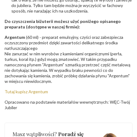
do jubilera. Tylko tam będzie można je wyczyścić w fachowy
sposób, nie narażając ich na uszkodzenia.
Do czyszczenia biżuterii możesz użyć poniżego opisanego
preparatu (dostępne w naszej firmie):
Argentum
(60 ml) - preparat emulsyjny, czyści oraz zabezpiecza
oczyszczony przedmiot dzięki zawartości delikatnego środka
natłuszczającego
Nie zanurzać w nim wyrobów z kamieniami organicznymi (perła,
turkus, koral itp.) gdyż mogą zmatowieć. W takim przypadku
namoczoną płynem "Argentum" szmatką przetrzeć część metalową
nie dotykając kamienia. W wypadku braku pewności co do
zachowania się kamienia, zrobić próbkę działania płynu "Argentum"
w miejscu niewidocznym.
Tutaj kupisz Argentum
Opracowano na podstawie materiałów wewnętrznych: WĘC-Twój
Jubiler
Masz wątpliwości?
Poradź się