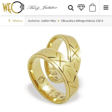
Wstecz
Jesteś tu:
Jubiler Węc
Obrączka z żółtego złota ŁL-13Z-k