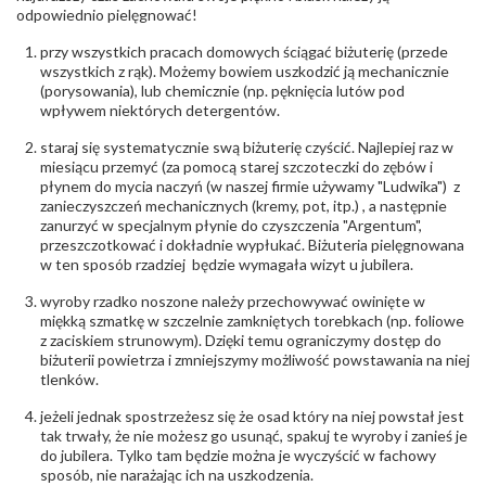
Północna 22 45-805 Opole; NIP 7542889545;
odpowiednio pielęgnować!
Tel. +48 77 54 90 100; biuro@stelmach.pl
Bezpieczeństwo
Nie nadaje się dla dzieci w wieku poniżej 3 lat
przy wszystkich pracach domowych ściągać biżuterię (przede
- rodzaj
,
Elementy w wyrobie wykonane z białego złota
wszystkich z rąk). Możemy bowiem uszkodzić ją mechanicznie
ostrzeżenia
:
zawierają nikiel
(porysowania), lub chemicznie (np. pęknięcia lutów pod
wpływem niektórych detergentów.
staraj się systematycznie swą biżuterię czyścić. Najlepiej raz w
miesiącu przemyć (za pomocą starej szczoteczki do zębów i
płynem do mycia naczyń (w naszej firmie używamy "Ludwika") z
zanieczyszczeń mechanicznych (kremy, pot, itp.) , a następnie
zanurzyć w specjalnym płynie do czyszczenia "Argentum",
przeszczotkować i dokładnie wypłukać. Biżuteria pielęgnowana
w ten sposób rzadziej będzie wymagała wizyt u jubilera.
wyroby rzadko noszone należy przechowywać owinięte w
miękką szmatkę w szczelnie zamkniętych torebkach (np. foliowe
z zaciskiem strunowym). Dzięki temu ograniczymy dostęp do
biżuterii powietrza i zmniejszymy możliwość powstawania na niej
tlenków.
jeżeli jednak spostrzeżesz się że osad który na niej powstał jest
tak trwały, że nie możesz go usunąć, spakuj te wyroby i zanieś je
do jubilera. Tylko tam będzie można je wyczyścić w fachowy
sposób, nie narażając ich na uszkodzenia.