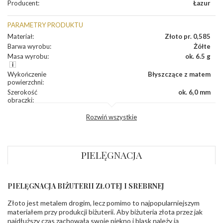
Producent
:
Łazur
PARAMETRY PRODUKTU
Materiał
:
Złoto pr. 0,585
Barwa wyrobu
:
Żółte
Masa wyrobu
:
ok. 6.5 g
Wykończenie
Błyszczące z matem
powierzchni
:
Szerokość
ok. 6,0 mm
obrączki
:
Profil
Fantazyjny
Rozwiń wszystkie
zewnętrzny
obrączki
:
Profil
Soczewka
wewnętrzny
obrączki
:
PIELĘGNACJA
Wysokość
ok. 1,2 mm
profilu obrączki
:
PIELĘGNACJA BIŻUTERII ZŁOTEJ I SREBRNEJ
INNE PARAMETRY
Złoto jest metalem drogim, lecz pomimo to najpopularniejszym
Producent
Łazur sp.j. Kowalowy 134 38-200 Jasło; NIP:
odpowiedzialny
:
6850004631; tel.13 44 56 100;
materiałem przy produkcji biżuterii. Aby biżuteria złota przez jak
biuro@obraczki.pl
,
PZ Stelmach Sp. z o.o. ul.
najdłuższy czas zachowała swoje piękno i blask należy ją