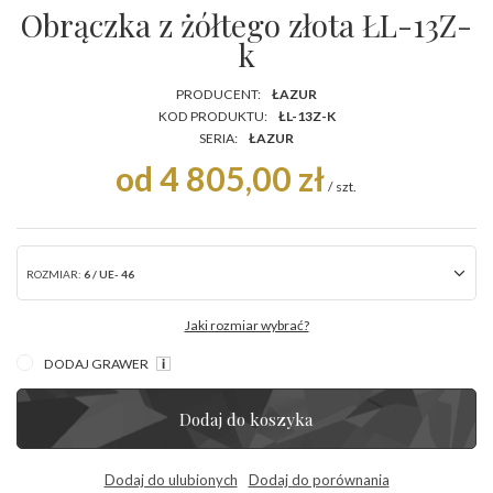
Obrączka z żółtego złota ŁL-13Z-
k
PRODUCENT:
ŁAZUR
KOD PRODUKTU:
ŁL-13Z-K
SERIA:
ŁAZUR
od 4 805,00 zł
/
szt.
ROZMIAR:
6 / UE- 46
Jaki rozmiar wybrać?
DODAJ GRAWER
Dodaj do koszyka
Dodaj do ulubionych
Dodaj do porównania