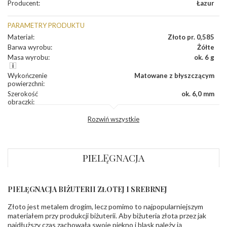
Producent
:
Łazur
PARAMETRY PRODUKTU
Materiał
:
Złoto pr. 0,585
Barwa wyrobu
:
Żółte
Masa wyrobu
:
ok. 6 g
Wykończenie
Matowane z błyszczącym
powierzchni
:
Szerokość
ok. 6,0 mm
obrączki
:
Profil
Lekko zaokrąglony
Rozwiń wszystkie
zewnętrzny
obrączki
:
Profil
Soczewka
wewnętrzny
obrączki
:
PIELĘGNACJA
Wysokość
ok. 1,5 mm
profilu obrączki
:
PIELĘGNACJA BIŻUTERII ZŁOTEJ I SREBRNEJ
INNE PARAMETRY
Złoto jest metalem drogim, lecz pomimo to najpopularniejszym
Producent
Łazur sp.j. Kowalowy 134 38-200 Jasło; NIP:
odpowiedzialny
:
6850004631; tel.13 44 56 100;
materiałem przy produkcji biżuterii. Aby biżuteria złota przez jak
biuro@obraczki.pl
,
PZ Stelmach Sp. z o.o. ul.
najdłuższy czas zachowała swoje piękno i blask należy ją