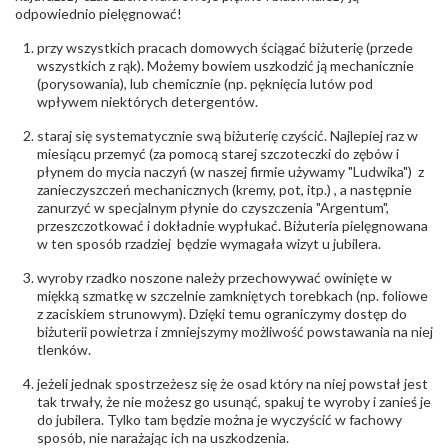
Północna 22 45-805 Opole; NIP 7542889545;
odpowiednio pielęgnować!
Tel. +48 77 54 90 100; biuro@stelmach.pl
Bezpieczeństwo
Nie nadaje się dla dzieci w wieku poniżej 3 lat
przy wszystkich pracach domowych ściągać biżuterię (przede
- rodzaj
,
Elementy w wyrobie wykonane z białego złota
wszystkich z rąk). Możemy bowiem uszkodzić ją mechanicznie
ostrzeżenia
:
zawierają nikiel
(porysowania), lub chemicznie (np. pęknięcia lutów pod
wpływem niektórych detergentów.
staraj się systematycznie swą biżuterię czyścić. Najlepiej raz w
miesiącu przemyć (za pomocą starej szczoteczki do zębów i
płynem do mycia naczyń (w naszej firmie używamy "Ludwika") z
zanieczyszczeń mechanicznych (kremy, pot, itp.) , a następnie
zanurzyć w specjalnym płynie do czyszczenia "Argentum",
przeszczotkować i dokładnie wypłukać. Biżuteria pielęgnowana
w ten sposób rzadziej będzie wymagała wizyt u jubilera.
wyroby rzadko noszone należy przechowywać owinięte w
miękką szmatkę w szczelnie zamkniętych torebkach (np. foliowe
z zaciskiem strunowym). Dzięki temu ograniczymy dostęp do
biżuterii powietrza i zmniejszymy możliwość powstawania na niej
tlenków.
jeżeli jednak spostrzeżesz się że osad który na niej powstał jest
tak trwały, że nie możesz go usunąć, spakuj te wyroby i zanieś je
do jubilera. Tylko tam będzie można je wyczyścić w fachowy
sposób, nie narażając ich na uszkodzenia.