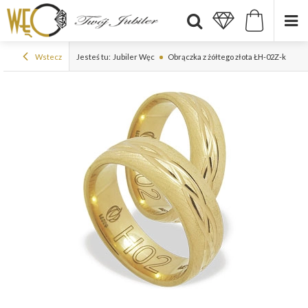
Wstecz
Jesteś tu:
Jubiler Węc
Obrączka z żółtego złota ŁH-02Z-k