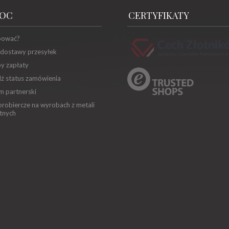
OC
CERTYFIKATY
pować?
 dostawy przesyłek
y zapłaty
ź status zamówienia
m partnerski
robiercze na wyrobach z metali
tnych