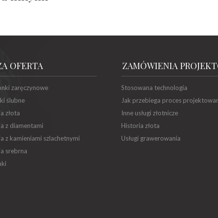
ZA OFERTA
ZAMÓWIENIA PROJEK
onki zaręczynowe
Stosowana technologia
ki ślubne
Jak przebiega proces projektowa
ia złota
Inne usługi złotnicze
ia z diamentami
Historia złota
ia z kamieniami szlachetnymi
Usługi grawerowania
ia srebrna
ki