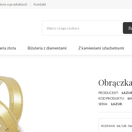
inie o produktach
Kontakt
S
eria złota
Biżuteria z diamentami
Z kamieniami szlachetnymi
Obrączka
PRODUCENT:
ŁAZU
KOD PRODUKTU:
ŁH
SERIA:
ŁAZUR
ROZMIAR:
16 / UE- 56