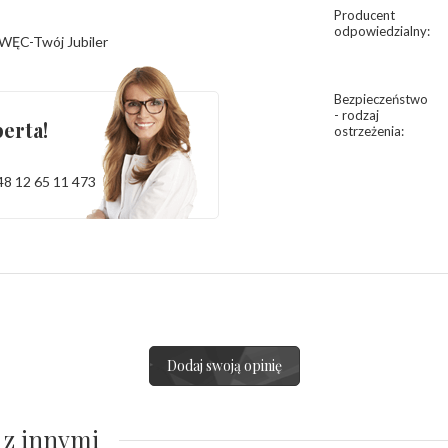
Producent
odpowiedzialny
:
WĘC-Twój Jubiler
Bezpieczeństwo
- rodzaj
erta!
ostrzeżenia
:
48 12 65 11 473
Dodaj swoją opinię
 z innymi