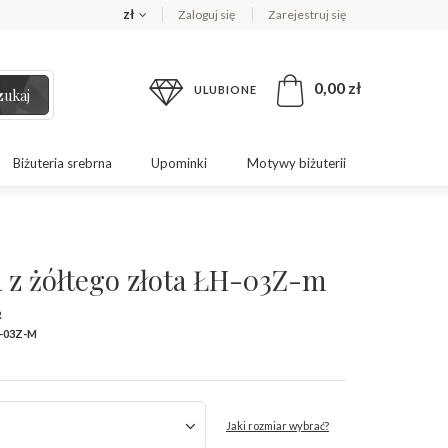
zł
Zaloguj się
Zarejestruj się
0,00 zł
ULUBIONE
zukaj
Biżuteria srebrna
Upominki
Motywy biżuterii
 z żółtego złota ŁH-03Z-m
R
-03Z-M
Jaki rozmiar wybrać?