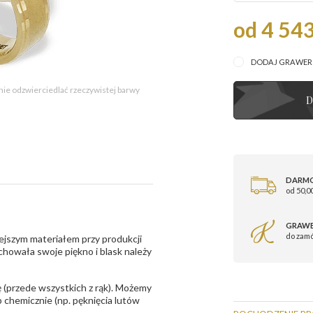
od 4 543
DODAJ GRAWE
 nie odzwierciedlać rzeczywistej barwy
D
DARM
od 50,00
GRAWE
do zam
ejszym materiałem przy produkcji
zachowała swoje piękno i blask należy
 (przede wszystkich z rąk). Możemy
 chemicznie (np. pęknięcia lutów