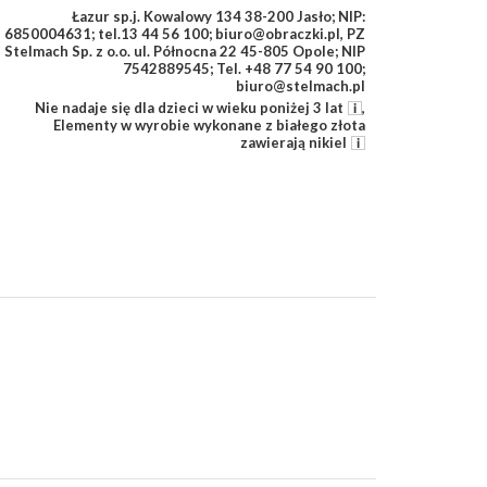
Łazur sp.j. Kowalowy 134 38-200 Jasło; NIP:
6850004631; tel.13 44 56 100; biuro@obraczki.pl
,
PZ
Stelmach Sp. z o.o. ul. Północna 22 45-805 Opole; NIP
7542889545; Tel. +48 77 54 90 100;
biuro@stelmach.pl
Nie nadaje się dla dzieci w wieku poniżej 3 lat
,
Elementy w wyrobie wykonane z białego złota
zawierają nikiel