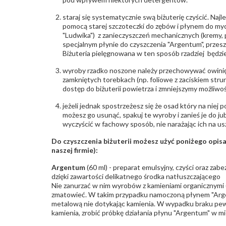
staraj się systematycznie swą biżuterię czyścić. Najl
pomocą starej szczoteczki do zębów i płynem do myc
"Ludwika") z zanieczyszczeń mechanicznych (kremy, po
specjalnym płynie do czyszczenia "Argentum", przes
Biżuteria pielęgnowana w ten sposób rzadziej będzie
wyroby rzadko noszone należy przechowywać owinię
zamkniętych torebkach (np. foliowe z zaciskiem str
dostęp do biżuterii powietrza i zmniejszymy możliwo
jeżeli jednak spostrzeżesz się że osad który na niej p
możesz go usunąć, spakuj te wyroby i zanieś je do ju
wyczyścić w fachowy sposób, nie narażając ich na us
Do czyszczenia biżuterii możesz użyć poniżego opi
naszej firmie):
Argentum
(60 ml) - preparat emulsyjny, czyści oraz za
dzięki zawartości delikatnego środka natłuszczającego
Nie zanurzać w nim wyrobów z kamieniami organicznymi (p
zmatowieć. W takim przypadku namoczoną płynem "Arge
metalową nie dotykając kamienia. W wypadku braku pew
kamienia, zrobić próbkę działania płynu "Argentum" w m