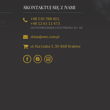
SKONTAKTUJ SIĘ Z NAMI
+48 530 788 401
,
+48 12 65 11 473
OD PONIEDZIAŁKU DO PIĄTKU 10 - 18
sklep@wec.com.pl
ul. Kurczaba 3,
30-868
Kraków