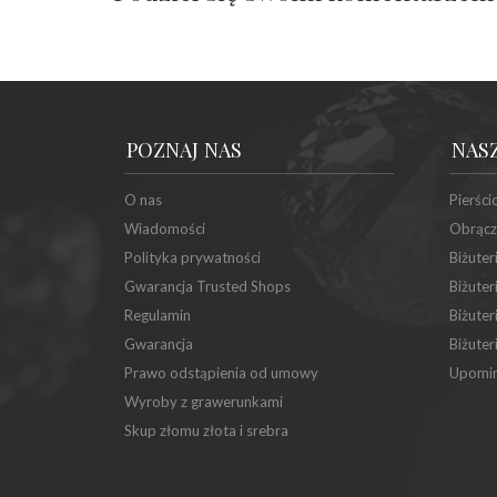
POZNAJ NAS
NAS
O nas
Pierści
Wiadomości
Obrącz
Polityka prywatności
Biżuter
Gwarancja Trusted Shops
Biżuter
Regulamin
Biżuter
Gwarancja
Biżuter
Prawo odstąpienia od umowy
Upomin
Wyroby z grawerunkami
Skup złomu złota i srebra