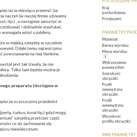
POCHODZENIE P
Kraj
epiej raz w miesiącu przemyć (za
pochodzenia
:
ia naczyń (w naszej firmie używamy
Producent
:
t, itp.) , a następnie zanurzyć w
zczotkować i dokładnie wypłukać.
 wymagała wizyt u jubilera.
PARAMETRY PRO
Materiał
:
te w miękką szmatkę w szczelnie
Barwa wyrobu
:
unowym). Dzięki temu ograniczymy
Masa wyrobu
:
ść powstawania na niej tlenków.
Wykończenie
owstał jest tak trwały, że nie
powierzchni
:
bilera. Tylko tam będzie można je
Szerokość
zkodzenia.
obrączki
:
Profil
sanego preparatu (dostępne w
zewnętrzny
obrączki
:
Profil
bezpiecza oczyszczony przedmiot
wewnętrzny
obrączki
:
erła, turkus, koral itp.) gdyż mogą
Wysokość
ntum" szmatką przetrzeć część
profilu obrączki
:
ności co do zachowania się
iejscu niewidocznym.
INNE PARAMETRY