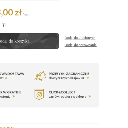
,00 zł
/
szt.
R
Dodaj do ulubionych
odaj do koszyka
Dodaj do porównania
OWA DOSTAWA
PRZESYŁKI ZAGRANICZNE
 zł
do wybranych krajów UE
R W GRATISIE
CLICK&COLLECT
ówienia
zamów i odbierz w sklepie