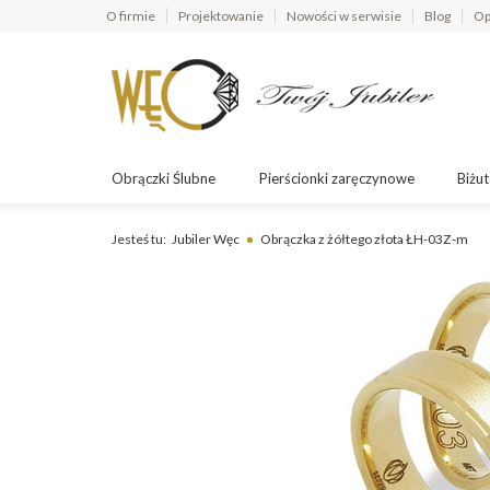
O firmie
Projektowanie
Nowości w serwisie
Blog
Op
Obrączki Ślubne
Pierścionki zaręczynowe
Biżut
Jesteś tu:
Jubiler Węc
Obrączka z żółtego złota ŁH-03Z-m