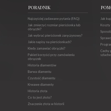
PORADNIK
POM
Najczęściej zadawane pytania (FAQ)
Jak ku
Jak zmierzyć rozmiar pierścionka lub
Koszty
obrączki?
Sposob
Jak wybrać pierścionek zaręczynowy?
Sprawd
Jakie napisy na pierścionkach?
Progra
Kiedy zamawiać obrączki?
Cechy p
Pakiet korzyści przy zamówieniu
szlache
obrączek
Historia diamentów
Barwa diamentu
Czystość diamentu
Krwawe diamenty
Historia złota
Co to jest złoto?
Znaczenie złota w historii