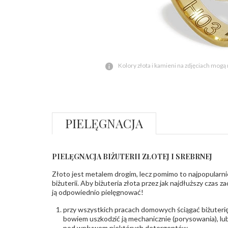
Kolory złota i kamieni na zdjęciach mogą
PIELĘGNACJA
PIELĘGNACJA BIŻUTERII ZŁOTEJ I SREBRNEJ
Złoto jest metalem drogim, lecz pomimo to najpopularni
biżuterii. Aby biżuteria złota przez jak najdłuższy czas 
ją odpowiednio pielęgnować!
przy wszystkich pracach domowych ściągać biżuterię
bowiem uszkodzić ją mechanicznie (porysowania), lub
pod wpływem niektórych detergentów.