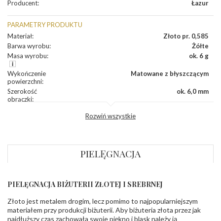
Producent
:
Łazur
PARAMETRY PRODUKTU
Materiał
:
Złoto pr. 0,585
Barwa wyrobu
:
Żółte
Masa wyrobu
:
ok. 6 g
Wykończenie
Matowane z błyszczącym
powierzchni
:
Szerokość
ok. 6,0 mm
obrączki
:
Profil
Lekko zaokrąglony
Rozwiń wszystkie
zewnętrzny
obrączki
:
Profil
Soczewka
wewnętrzny
obrączki
:
PIELĘGNACJA
Wysokość
ok. 1,5 mm
profilu obrączki
:
PIELĘGNACJA BIŻUTERII ZŁOTEJ I SREBRNEJ
INNE PARAMETRY
Złoto jest metalem drogim, lecz pomimo to najpopularniejszym
Producent
Łazur sp.j. Kowalowy 134 38-200 Jasło; NIP:
odpowiedzialny
:
6850004631; tel.13 44 56 100;
materiałem przy produkcji biżuterii. Aby biżuteria złota przez jak
biuro@obraczki.pl
,
PZ Stelmach Sp. z o.o. ul.
najdłuższy czas zachowała swoje piękno i blask należy ją