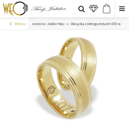
Wstecz
Jesteś tu:
Jubiler Węc
Obrączka z żółtego złota ŁH-07Z-m