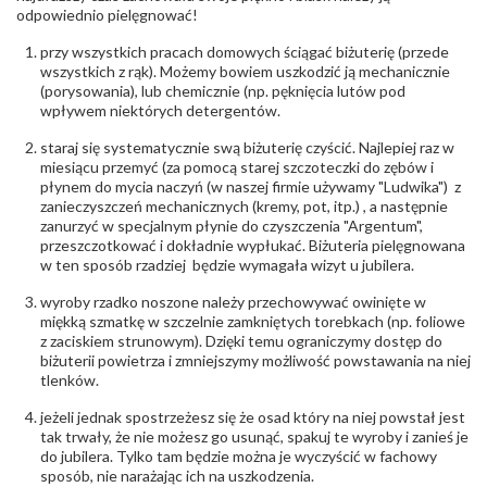
Północna 22 45-805 Opole; NIP 7542889545;
odpowiednio pielęgnować!
Tel. +48 77 54 90 100; biuro@stelmach.pl
Bezpieczeństwo
Nie nadaje się dla dzieci w wieku poniżej 3 lat
przy wszystkich pracach domowych ściągać biżuterię (przede
- rodzaj
,
Elementy w wyrobie wykonane z białego złota
wszystkich z rąk). Możemy bowiem uszkodzić ją mechanicznie
ostrzeżenia
:
zawierają nikiel
(porysowania), lub chemicznie (np. pęknięcia lutów pod
wpływem niektórych detergentów.
staraj się systematycznie swą biżuterię czyścić. Najlepiej raz w
miesiącu przemyć (za pomocą starej szczoteczki do zębów i
płynem do mycia naczyń (w naszej firmie używamy "Ludwika") z
zanieczyszczeń mechanicznych (kremy, pot, itp.) , a następnie
zanurzyć w specjalnym płynie do czyszczenia "Argentum",
przeszczotkować i dokładnie wypłukać. Biżuteria pielęgnowana
w ten sposób rzadziej będzie wymagała wizyt u jubilera.
wyroby rzadko noszone należy przechowywać owinięte w
miękką szmatkę w szczelnie zamkniętych torebkach (np. foliowe
z zaciskiem strunowym). Dzięki temu ograniczymy dostęp do
biżuterii powietrza i zmniejszymy możliwość powstawania na niej
tlenków.
jeżeli jednak spostrzeżesz się że osad który na niej powstał jest
tak trwały, że nie możesz go usunąć, spakuj te wyroby i zanieś je
do jubilera. Tylko tam będzie można je wyczyścić w fachowy
sposób, nie narażając ich na uszkodzenia.