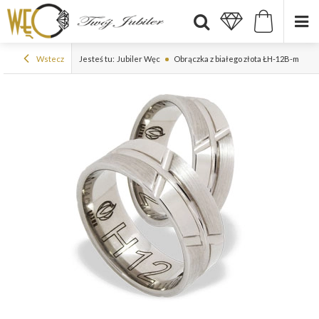
Wstecz
Jesteś tu:
Jubiler Węc
Obrączka z białego złota ŁH-12B-m