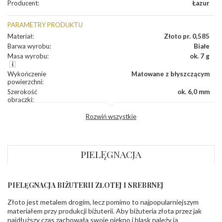
Producent
:
Łazur
PARAMETRY PRODUKTU
Materiał
:
Złoto pr. 0,585
Barwa wyrobu
:
Białe
Masa wyrobu
:
ok. 7 g
Wykończenie
Matowane z błyszczącym
powierzchni
:
Szerokość
ok. 6,0 mm
obrączki
:
Profil
Fantazyjny
Rozwiń wszystkie
zewnętrzny
obrączki
:
Profil
Soczewka
wewnętrzny
obrączki
:
PIELĘGNACJA
Wysokość
ok. 1,5 mm
profilu obrączki
:
PIELĘGNACJA BIŻUTERII ZŁOTEJ I SREBRNEJ
INNE PARAMETRY
Złoto jest metalem drogim, lecz pomimo to najpopularniejszym
Producent
Łazur sp.j. Kowalowy 134 38-200 Jasło; NIP:
odpowiedzialny
:
6850004631; tel.13 44 56 100;
materiałem przy produkcji biżuterii. Aby biżuteria złota przez jak
biuro@obraczki.pl
,
PZ Stelmach Sp. z o.o. ul.
najdłuższy czas zachowała swoje piękno i blask należy ją