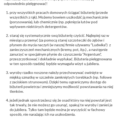
Północna 22 45-805 Opole; NIP 7542889545;
odpowiednio pielęgnować!
Tel. +48 77 54 90 100; biuro@stelmach.pl
Bezpieczeństwo
Nie nadaje się dla dzieci w wieku poniżej 3 lat
przy wszystkich pracach domowych ściągać biżuterię (przede
- rodzaj
,
Elementy w wyrobie wykonane z białego złota
wszystkich z rąk). Możemy bowiem uszkodzić ją mechanicznie
ostrzeżenia
:
zawierają nikiel
(porysowania), lub chemicznie (np. pęknięcia lutów pod
wpływem niektórych detergentów.
staraj się systematycznie swą biżuterię czyścić. Najlepiej raz w
miesiącu przemyć (za pomocą starej szczoteczki do zębów i
płynem do mycia naczyń (w naszej firmie używamy "Ludwika") z
zanieczyszczeń mechanicznych (kremy, pot, itp.) , a następnie
zanurzyć w specjalnym płynie do czyszczenia "Argentum",
przeszczotkować i dokładnie wypłukać. Biżuteria pielęgnowana
w ten sposób rzadziej będzie wymagała wizyt u jubilera.
wyroby rzadko noszone należy przechowywać owinięte w
miękką szmatkę w szczelnie zamkniętych torebkach (np. foliowe
z zaciskiem strunowym). Dzięki temu ograniczymy dostęp do
biżuterii powietrza i zmniejszymy możliwość powstawania na niej
tlenków.
jeżeli jednak spostrzeżesz się że osad który na niej powstał jest
tak trwały, że nie możesz go usunąć, spakuj te wyroby i zanieś je
do jubilera. Tylko tam będzie można je wyczyścić w fachowy
sposób, nie narażając ich na uszkodzenia.