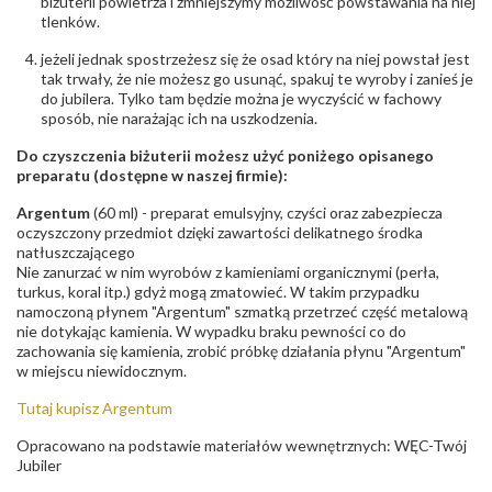
biżuterii powietrza i zmniejszymy możliwość powstawania na niej
tlenków.
jeżeli jednak spostrzeżesz się że osad który na niej powstał jest
tak trwały, że nie możesz go usunąć, spakuj te wyroby i zanieś je
do jubilera. Tylko tam będzie można je wyczyścić w fachowy
sposób, nie narażając ich na uszkodzenia.
Do czyszczenia biżuterii możesz użyć poniżego opisanego
preparatu (dostępne w naszej firmie):
Argentum
(60 ml) - preparat emulsyjny, czyści oraz zabezpiecza
oczyszczony przedmiot dzięki zawartości delikatnego środka
natłuszczającego
Nie zanurzać w nim wyrobów z kamieniami organicznymi (perła,
turkus, koral itp.) gdyż mogą zmatowieć. W takim przypadku
namoczoną płynem "Argentum" szmatką przetrzeć część metalową
nie dotykając kamienia. W wypadku braku pewności co do
zachowania się kamienia, zrobić próbkę działania płynu "Argentum"
w miejscu niewidocznym.
Tutaj kupisz Argentum
Opracowano na podstawie materiałów wewnętrznych: WĘC-Twój
Jubiler