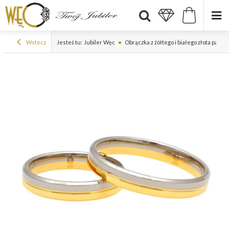
Wstecz
Jesteś tu:
Jubiler Węc
Obrączka z żółtego i białego złota pall