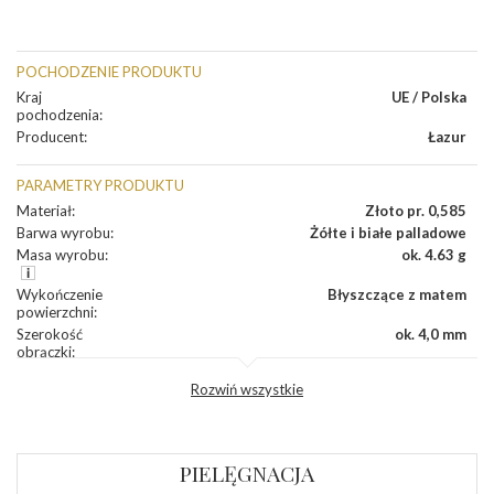
POCHODZENIE PRODUKTU
Kraj
UE / Polska
pochodzenia
:
Producent
:
Łazur
PARAMETRY PRODUKTU
Materiał
:
Złoto pr. 0,585
Barwa wyrobu
:
Żółte i białe palladowe
Masa wyrobu
:
ok. 4.63 g
Wykończenie
Błyszczące z matem
powierzchni
:
Szerokość
ok. 4,0 mm
obrączki
:
Profil
Płaski
Rozwiń wszystkie
zewnętrzny
obrączki
:
Profil
Soczewka
wewnętrzny
obrączki
:
PIELĘGNACJA
Wysokość
ok. 1,5 mm