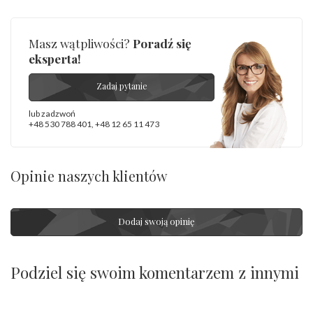
Masz wątpliwości?
Poradź się
eksperta!
Zadaj pytanie
lub zadzwoń
+48 530 788 401
,
+48 12 65 11 473
Opinie naszych klientów
Dodaj swoją opinię
Podziel się swoim komentarzem z innymi