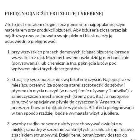
profilu obrączki
:
PIELĘGNACJA BIŻUTERII ZŁOTEJ I SREBRNEJ
INNE PARAMETRY
Złoto jest metalem drogim, lecz pomimo to najpopularniejszym
Producent
Łazur sp.j. Kowalowy 134 38-200 Jasło; NIP:
odpowiedzialny
:
6850004631; tel.13 44 56 100;
materiałem przy produkcji biżuterii. Aby biżuteria złota przez jak
biuro@obraczki.pl
,
PZ Stelmach Sp. z o.o. ul.
najdłuższy czas zachowała swoje piękno i blask należy ją
Północna 22 45-805 Opole; NIP 7542889545;
odpowiednio pielęgnować!
Tel. +48 77 54 90 100; biuro@stelmach.pl
Bezpieczeństwo
Nie nadaje się dla dzieci w wieku poniżej 3 lat
przy wszystkich pracach domowych ściągać biżuterię (przede
- rodzaj
,
Elementy w wyrobie wykonane z białego złota
wszystkich z rąk). Możemy bowiem uszkodzić ją mechanicznie
ostrzeżenia
:
zawierają nikiel
(porysowania), lub chemicznie (np. pęknięcia lutów pod
wpływem niektórych detergentów.
staraj się systematycznie swą biżuterię czyścić. Najlepiej raz w
miesiącu przemyć (za pomocą starej szczoteczki do zębów i
płynem do mycia naczyń (w naszej firmie używamy "Ludwika") z
zanieczyszczeń mechanicznych (kremy, pot, itp.) , a następnie
zanurzyć w specjalnym płynie do czyszczenia "Argentum",
przeszczotkować i dokładnie wypłukać. Biżuteria pielęgnowana
w ten sposób rzadziej będzie wymagała wizyt u jubilera.
wyroby rzadko noszone należy przechowywać owinięte w
miękką szmatkę w szczelnie zamkniętych torebkach (np. foliowe
z zaciskiem strunowym). Dzięki temu ograniczymy dostęp do