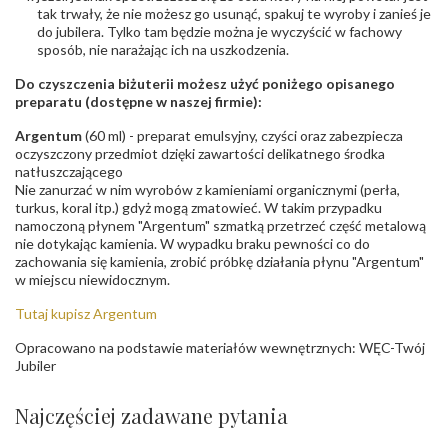
tak trwały, że nie możesz go usunąć, spakuj te wyroby i zanieś je
Bezpieczeństwo
Nie nadaje się dla dzieci w wieku poniżej 3 lat
do jubilera. Tylko tam będzie można je wyczyścić w fachowy
- rodzaj
,
Elementy w wyrobie wykonane z białego złota
sposób, nie narażając ich na uszkodzenia.
ostrzeżenia
:
zawierają nikiel
Do czyszczenia biżuterii możesz użyć poniżego opisanego
preparatu (dostępne w naszej firmie):
Argentum
(60 ml) - preparat emulsyjny, czyści oraz zabezpiecza
oczyszczony przedmiot dzięki zawartości delikatnego środka
natłuszczającego
Nie zanurzać w nim wyrobów z kamieniami organicznymi (perła,
turkus, koral itp.) gdyż mogą zmatowieć. W takim przypadku
namoczoną płynem "Argentum" szmatką przetrzeć część metalową
nie dotykając kamienia. W wypadku braku pewności co do
zachowania się kamienia, zrobić próbkę działania płynu "Argentum"
w miejscu niewidocznym.
Tutaj kupisz Argentum
Opracowano na podstawie materiałów wewnętrznych: WĘC-Twój
Jubiler
Najczęściej zadawane pytania