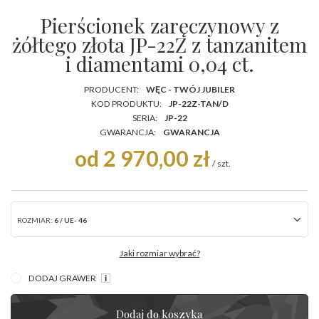
Pierścionek zaręczynowy z
żółtego złota JP-22Z z tanzanitem
i diamentami 0,04 ct.
PRODUCENT:
WĘC - TWÓJ JUBILER
KOD PRODUKTU:
JP-22Z-TAN/D
SERIA:
JP-22
GWARANCJA:
GWARANCJA
od 2 970,00 zł
/
szt.
ROZMIAR:
6 / UE- 46
Jaki rozmiar wybrać?
DODAJ GRAWER
Dodaj do koszyka