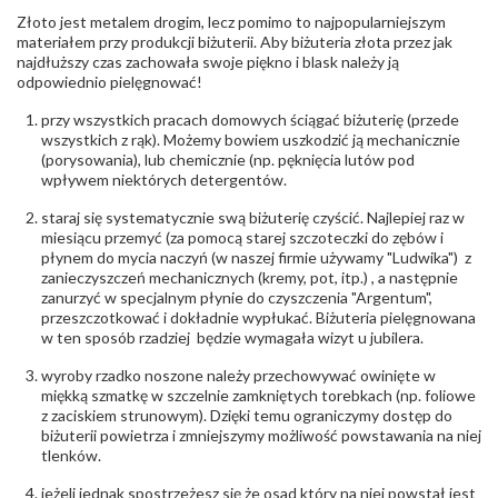
Szlif
:
Brylantowy okrągły
Złoto jest metalem drogim, lecz pomimo to najpopularniejszym
Liczba
0.020 ct - 2 szt.
materiałem przy produkcji biżuterii. Aby biżuteria złota przez jak
diamentów
:
najdłuższy czas zachowała swoje piękno i blask należy ją
Liczba
2 szt.
odpowiednio pielęgnować!
diamentów
(łącznie)
:
przy wszystkich pracach domowych ściągać biżuterię (przede
Masa
0.04 ct
wszystkich z rąk). Możemy bowiem uszkodzić ją mechanicznie
diamentów
(porysowania), lub chemicznie (np. pęknięcia lutów pod
(łącznie)
:
wpływem niektórych detergentów.
Barwa
:
F
Czystość
:
VS
staraj się systematycznie swą biżuterię czyścić. Najlepiej raz w
miesiącu przemyć (za pomocą starej szczoteczki do zębów i
płynem do mycia naczyń (w naszej firmie używamy "Ludwika") z
POZOSTAŁE KAMIENIE
zanieczyszczeń mechanicznych (kremy, pot, itp.) , a następnie
Rodzaje
Tanzanit
zanurzyć w specjalnym płynie do czyszczenia "Argentum",
kamieni
:
przeszczotkować i dokładnie wypłukać. Biżuteria pielęgnowana
Liczba kamieni
:
Tanzanit - 1 szt.
w ten sposób rzadziej będzie wymagała wizyt u jubilera.
Szlif kamieni
:
Fasetowy owalny
Masa kamieni
ok. 0.45 ct.
wyroby rzadko noszone należy przechowywać owinięte w
(łącznie)
:
miękką szmatkę w szczelnie zamkniętych torebkach (np. foliowe
z zaciskiem strunowym). Dzięki temu ograniczymy dostęp do
INNE PARAMETRY
biżuterii powietrza i zmniejszymy możliwość powstawania na niej
tlenków.
Producent
WĘC-Twój Jubiler S.C. Artur Węc, Małgorzata
odpowiedzialny
:
Suchan, ul. Kurczaba 3, 30-868 Kraków; NIP:
jeżeli jednak spostrzeżesz się że osad który na niej powstał jest
679-25-92-107; sklep@wec.com.pl