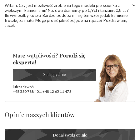
Witam. Czy jest możliwość zrobienia tego modelu pierscionka z
większymi kamieniami? Np. dwa diamenty po 0,9ct i tanzanit 0,8 ct ?
Ile wynosiłby koszt? Bardzo podoba mi się ten wzór jedak kamienie
troszkę za małe. Mogę prosić jakieś zdjęcie na rączce? Pozdrawiam,
Jacek
Masz wątpliwości?
Poradź się
eksperta!
Zadaj pytanie
lub zadzwoń
+48 530 788 401
,
+48 12 65 11 473
Opinie naszych klientów
Dodaj swoją opinię