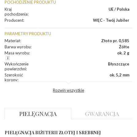
POCHODZENIE PRODUKTU
Kraj
UE / Polska
pochodzenia
:
Producent
:
WĘC - Twój Jubiler
PARAMETRY PRODUKTU
Materiał
:
Złoto pr. 0,585
Barwa wyrobu
:
Żółte
Masa wyrobu
:
ok. 2 g
Wykończenie
Błyszczące
powierzchni
:
Szerokość
ok. 5,2 mm
korony
:
Wysokosć
ok. 3,3 mm
Rozwiń wszystkie
korony
:
Szerokość szyny
ok. 2 mm
dół
:
Szerokość szyny
ok. 2,1 mm
PIELĘGNACJA
GWARANCJA
bok
:
DIAMENTY
PIELĘGNACJA BIŻUTERII ZŁOTEJ I SREBRNEJ
Kamień
:
Diament