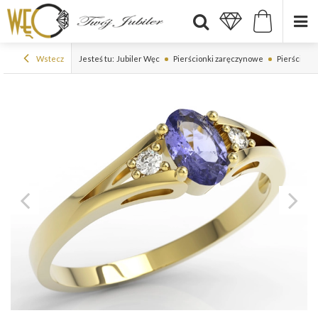
Wstecz
Jesteś tu:
Jubiler Węc
Pierścionki zaręczynowe
Pierścionk