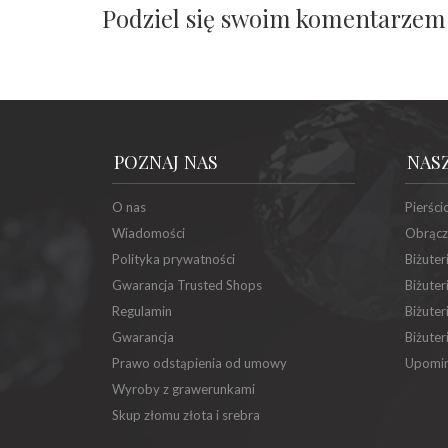
Podziel się swoim komentarzem
POZNAJ NAS
NAS
O nas
Pierści
Wiadomości
Obrącz
Polityka prywatności
Biżuter
Gwarancja Trusted Shops
Biżuter
Regulamin
Biżuter
Gwarancja
Biżuter
Prawo odstąpienia od umowy
Upomin
Wyroby z grawerunkami
Skup złomu złota i srebra