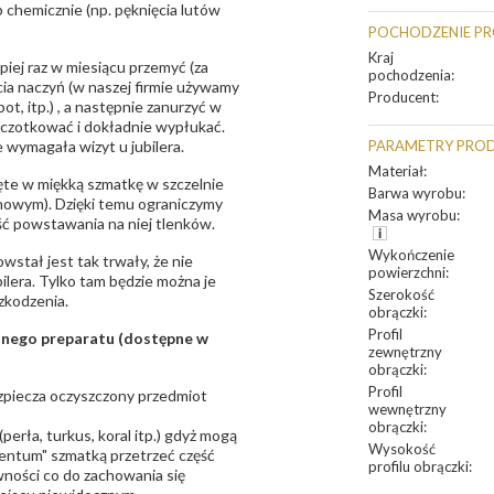
 chemicznie (np. pęknięcia lutów
POCHODZENIE P
Kraj
epiej raz w miesiącu przemyć (za
pochodzenia
:
ia naczyń (w naszej firmie używamy
Producent
:
t, itp.) , a następnie zanurzyć w
zczotkować i dokładnie wypłukać.
 wymagała wizyt u jubilera.
PARAMETRY PRO
Materiał
:
te w miękką szmatkę w szczelnie
Barwa wyrobu
:
unowym). Dzięki temu ograniczymy
Masa wyrobu
:
ść powstawania na niej tlenków.
Wykończenie
owstał jest tak trwały, że nie
powierzchni
:
bilera. Tylko tam będzie można je
Szerokość
zkodzenia.
obrączki
:
Profil
sanego preparatu (dostępne w
zewnętrzny
obrączki
:
Profil
bezpiecza oczyszczony przedmiot
wewnętrzny
obrączki
:
erła, turkus, koral itp.) gdyż mogą
Wysokość
ntum" szmatką przetrzeć część
profilu obrączki
:
ności co do zachowania się