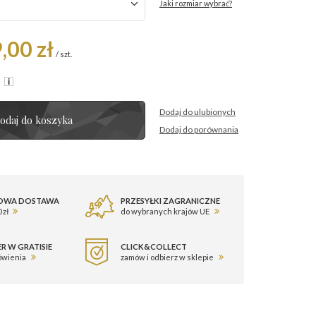
Jaki rozmiar wybrać?
,00 zł
/
szt.
R
Dodaj do ulubionych
odaj do koszyka
Dodaj do porównania
OWA DOSTAWA
PRZESYŁKI ZAGRANICZNE
 zł
do wybranych krajów UE
R W GRATISIE
CLICK&COLLECT
ówienia
zamów i odbierz w sklepie