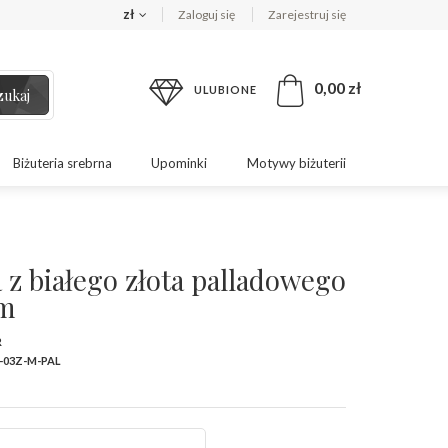
zł
Zaloguj się
Zarejestruj się
0,00 zł
ULUBIONE
zukaj
Biżuteria srebrna
Upominki
Motywy biżuterii
 z białego złota palladowego
m
R
-03Z-M-PAL