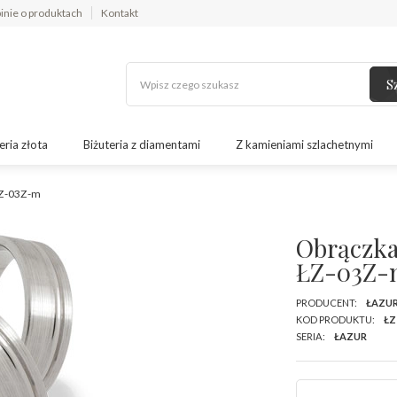
inie o produktach
Kontakt
S
eria złota
Biżuteria z diamentami
Z kamieniami szlachetnymi
 ŁZ-03Z-m
Obrączka
ŁZ-03Z-
PRODUCENT:
ŁAZU
KOD PRODUKTU:
ŁZ
SERIA:
ŁAZUR