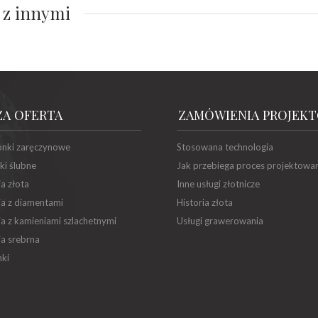
 z innymi
ZA OFERTA
ZAMÓWIENIA PROJEK
onki zaręczynowe
Stosowana technologia
ki ślubne
Jak przebiega proces projektowa
ia złota
Inne usługi złotnicze
ia z diamentami
Historia złota
ia z kamieniami szlachetnymi
Usługi grawerowania
ia srebrna
ki