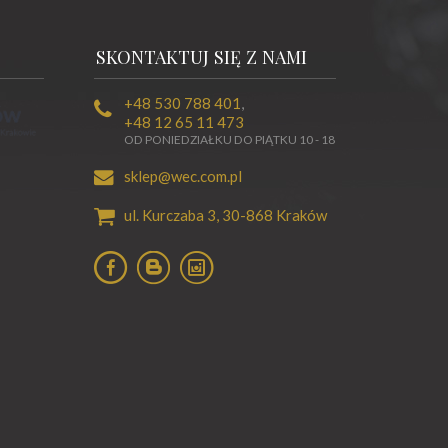
SKONTAKTUJ SIĘ Z NAMI
+48 530 788 401
,
+48 12 65 11 473
OD PONIEDZIAŁKU DO PIĄTKU 10 - 18
sklep@wec.com.pl
ul. Kurczaba 3,
30-868
Kraków