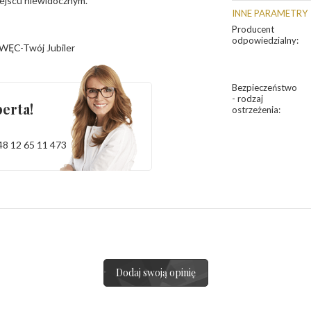
iejscu niewidocznym.
INNE PARAMETRY
Producent
odpowiedzialny
:
WĘC-Twój Jubiler
Bezpieczeństwo
- rodzaj
erta!
ostrzeżenia
:
48 12 65 11 473
Dodaj swoją opinię