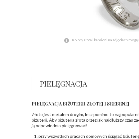
Kolory złota i kamieni na zdjęciach mogą
PIELĘGNACJA
PIELĘGNACJA BIŻUTERII ZŁOTEJ I SREBRNEJ
Złoto jest metalem drogim, lecz pomimo to najpopularni
biżuterii. Aby biżuteria złota przez jak najdłuższy czas 
ją odpowiednio pielęgnować!
przy wszystkich pracach domowych ściągać biżuterię