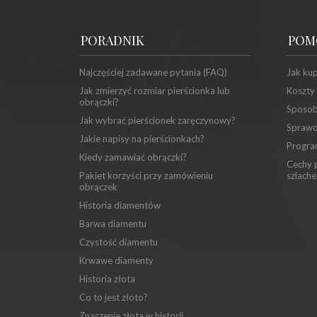
PORADNIK
POM
Najczęściej zadawane pytania (FAQ)
Jak ku
Jak zmierzyć rozmiar pierścionka lub
Koszty
obrączki?
Sposob
Jak wybrać pierścionek zaręczynowy?
Sprawd
Jakie napisy na pierścionkach?
Progra
Kiedy zamawiać obrączki?
Cechy p
Pakiet korzyści przy zamówieniu
szlache
obrączek
Historia diamentów
Barwa diamentu
Czystość diamentu
Krwawe diamenty
Historia złota
Co to jest złoto?
Znaczenie złota w historii