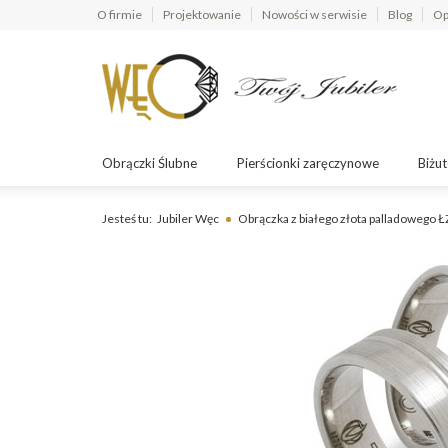
O firmie
Projektowanie
Nowości w serwisie
Blog
Op
Obrączki Ślubne
Pierścionki zaręczynowe
Biżut
Jesteś tu:
Jubiler Węc
Obrączka z białego złota palladowego