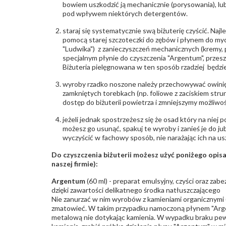
bowiem uszkodzić ją mechanicznie (porysowania), lub
pod wpływem niektórych detergentów.
staraj się systematycznie swą biżuterię czyścić. Najl
pomocą starej szczoteczki do zębów i płynem do myc
"Ludwika") z zanieczyszczeń mechanicznych (kremy, po
specjalnym płynie do czyszczenia "Argentum", przes
Biżuteria pielęgnowana w ten sposób rzadziej będzie
wyroby rzadko noszone należy przechowywać owinię
zamkniętych torebkach (np. foliowe z zaciskiem str
dostęp do biżuterii powietrza i zmniejszymy możliwo
jeżeli jednak spostrzeżesz się że osad który na niej p
możesz go usunąć, spakuj te wyroby i zanieś je do ju
wyczyścić w fachowy sposób, nie narażając ich na us
Do czyszczenia biżuterii możesz użyć poniżego opi
naszej firmie):
Argentum
(60 ml) - preparat emulsyjny, czyści oraz za
dzięki zawartości delikatnego środka natłuszczającego
Nie zanurzać w nim wyrobów z kamieniami organicznymi (p
zmatowieć. W takim przypadku namoczoną płynem "Arge
metalową nie dotykając kamienia. W wypadku braku pew