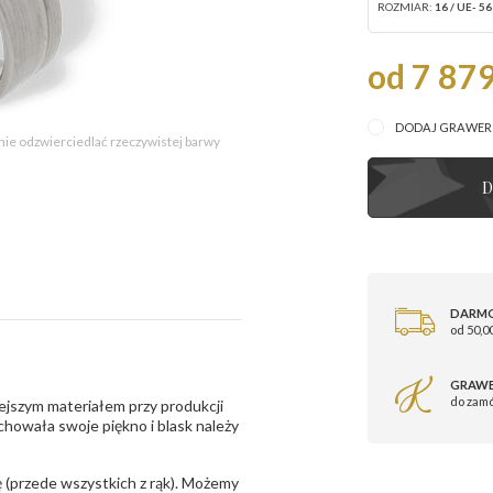
ROZMIAR:
16 / UE- 56
od 7 879
DODAJ GRAWE
 nie odzwierciedlać rzeczywistej barwy
D
DARM
od 50,00
GRAWE
do zam
ejszym materiałem przy produkcji
zachowała swoje piękno i blask należy
 (przede wszystkich z rąk). Możemy