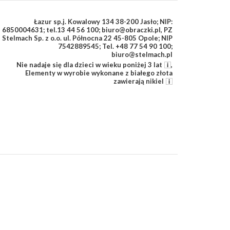
Łazur sp.j. Kowalowy 134 38-200 Jasło; NIP:
6850004631; tel.13 44 56 100; biuro@obraczki.pl
,
PZ
Stelmach Sp. z o.o. ul. Północna 22 45-805 Opole; NIP
7542889545; Tel. +48 77 54 90 100;
biuro@stelmach.pl
Nie nadaje się dla dzieci w wieku poniżej 3 lat
,
Elementy w wyrobie wykonane z białego złota
zawierają nikiel