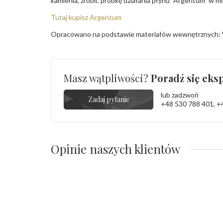
kamienia, zrobić próbkę działania płynu "Argentum" w m
Tutaj kupisz Argentum
Opracowano na podstawie materiałów wewnętrznych: 
Masz wątpliwości?
Poradź się eksp
lub zadzwoń
Zadaj pytanie
+48 530 788 401
,
+
Opinie naszych klientów