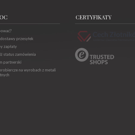
OC
CERTYFIKATY
pować?
 dostawy przesyłek
y zapłaty
ź status zamówienia
m partnerski
robiercze na wyrobach z metali
tnych