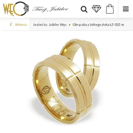
Wstecz
Jesteś tu:
Jubiler Węc
Obrączka z żółtego złota ŁZ-05Z-m