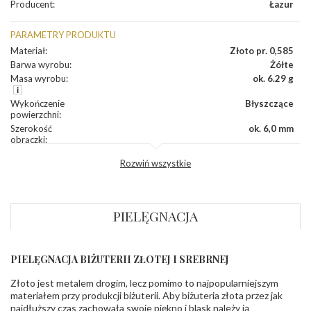
Producent
:
Łazur
PARAMETRY PRODUKTU
Materiał
:
Złoto pr. 0,585
Barwa wyrobu
:
Żółte
Masa wyrobu
:
ok. 6.29 g
Wykończenie
Błyszczące
powierzchni
:
Szerokość
ok. 6,0 mm
obrączki
:
Profil
Fantazyjny
Rozwiń wszystkie
zewnętrzny
obrączki
:
Profil
Soczewka
wewnętrzny
obrączki
:
PIELĘGNACJA
Wysokość
ok. 1,5 mm
profilu obrączki
:
PIELĘGNACJA BIŻUTERII ZŁOTEJ I SREBRNEJ
INNE PARAMETRY
Złoto jest metalem drogim, lecz pomimo to najpopularniejszym
Producent
Łazur sp.j. Kowalowy 134 38-200 Jasło; NIP:
odpowiedzialny
:
6850004631; tel.13 44 56 100;
materiałem przy produkcji biżuterii. Aby biżuteria złota przez jak
biuro@obraczki.pl
,
PZ Stelmach Sp. z o.o. ul.
najdłuższy czas zachowała swoje piękno i blask należy ją