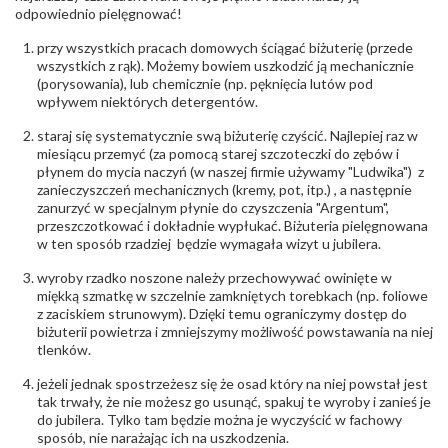
Północna 22 45-805 Opole; NIP 7542889545;
odpowiednio pielęgnować!
Tel. +48 77 54 90 100; biuro@stelmach.pl
Bezpieczeństwo
Nie nadaje się dla dzieci w wieku poniżej 3 lat
przy wszystkich pracach domowych ściągać biżuterię (przede
- rodzaj
,
Elementy w wyrobie wykonane z białego złota
wszystkich z rąk). Możemy bowiem uszkodzić ją mechanicznie
ostrzeżenia
:
zawierają nikiel
(porysowania), lub chemicznie (np. pęknięcia lutów pod
wpływem niektórych detergentów.
staraj się systematycznie swą biżuterię czyścić. Najlepiej raz w
miesiącu przemyć (za pomocą starej szczoteczki do zębów i
płynem do mycia naczyń (w naszej firmie używamy "Ludwika") z
zanieczyszczeń mechanicznych (kremy, pot, itp.) , a następnie
zanurzyć w specjalnym płynie do czyszczenia "Argentum",
przeszczotkować i dokładnie wypłukać. Biżuteria pielęgnowana
w ten sposób rzadziej będzie wymagała wizyt u jubilera.
wyroby rzadko noszone należy przechowywać owinięte w
miękką szmatkę w szczelnie zamkniętych torebkach (np. foliowe
z zaciskiem strunowym). Dzięki temu ograniczymy dostęp do
biżuterii powietrza i zmniejszymy możliwość powstawania na niej
tlenków.
jeżeli jednak spostrzeżesz się że osad który na niej powstał jest
tak trwały, że nie możesz go usunąć, spakuj te wyroby i zanieś je
do jubilera. Tylko tam będzie można je wyczyścić w fachowy
sposób, nie narażając ich na uszkodzenia.