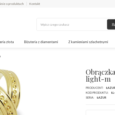
inie o produktach
Kontakt
S
eria złota
Biżuteria z diamentami
Z kamieniami szlachetnymi
m
Obrączka
light-m
PRODUCENT:
ŁAZU
KOD PRODUKTU:
ŁL
SERIA:
ŁAZUR