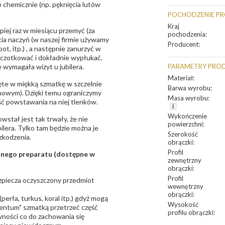
 chemicznie (np. pęknięcia lutów
POCHODZENIE P
Kraj
epiej raz w miesiącu przemyć (za
pochodzenia
:
ia naczyń (w naszej firmie używamy
Producent
:
t, itp.) , a następnie zanurzyć w
zczotkować i dokładnie wypłukać.
 wymagała wizyt u jubilera.
PARAMETRY PRO
Materiał
:
te w miękką szmatkę w szczelnie
Barwa wyrobu
:
unowym). Dzięki temu ograniczymy
Masa wyrobu
:
ść powstawania na niej tlenków.
Wykończenie
owstał jest tak trwały, że nie
powierzchni
:
bilera. Tylko tam będzie można je
Szerokość
zkodzenia.
obrączki
:
Profil
sanego preparatu (dostępne w
zewnętrzny
obrączki
:
Profil
bezpiecza oczyszczony przedmiot
wewnętrzny
obrączki
:
erła, turkus, koral itp.) gdyż mogą
Wysokość
ntum" szmatką przetrzeć część
profilu obrączki
:
ności co do zachowania się