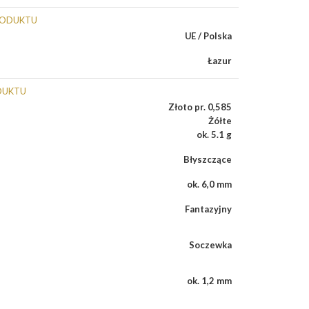
RODUKTU
UE / Polska
Łazur
DUKTU
Złoto pr. 0,585
Żółte
ok. 5.1 g
Błyszczące
ok. 6,0 mm
Fantazyjny
Soczewka
ok. 1,2 mm