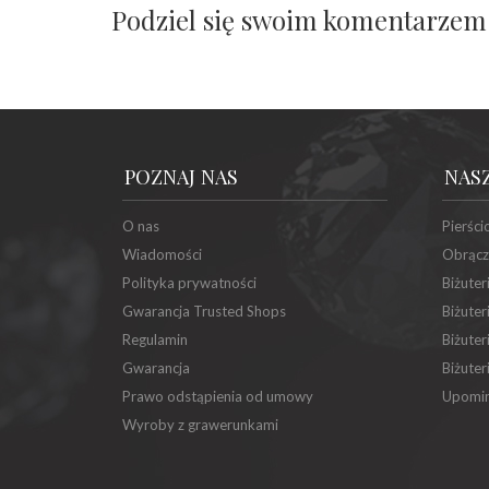
Podziel się swoim komentarzem
POZNAJ NAS
NAS
O nas
Pierści
Wiadomości
Obrącz
Polityka prywatności
Biżuter
Gwarancja Trusted Shops
Biżuter
Regulamin
Biżuter
Gwarancja
Biżuter
Prawo odstąpienia od umowy
Upomin
Wyroby z grawerunkami