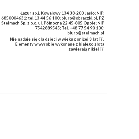
Łazur sp.j. Kowalowy 134 38-200 Jasło; NIP:
6850004631; tel.13 44 56 100; biuro@obraczki.pl
,
PZ
Stelmach Sp. z o.o. ul. Północna 22 45-805 Opole; NIP
7542889545; Tel. +48 77 54 90 100;
biuro@stelmach.pl
Nie nadaje się dla dzieci w wieku poniżej 3 lat
,
Elementy w wyrobie wykonane z białego złota
zawierają nikiel