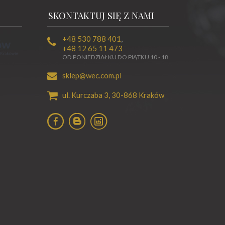
SKONTAKTUJ SIĘ Z NAMI
+48 530 788 401
,
+48 12 65 11 473
OD PONIEDZIAŁKU DO PIĄTKU 10 - 18
sklep@wec.com.pl
ul. Kurczaba 3,
30-868
Kraków