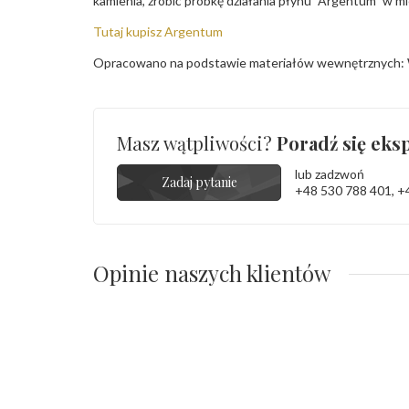
kamienia, zrobić próbkę działania płynu "Argentum" w m
Tutaj kupisz Argentum
Opracowano na podstawie materiałów wewnętrznych: 
Masz wątpliwości?
Poradź się eksp
lub zadzwoń
Zadaj pytanie
+48 530 788 401
,
+
Opinie naszych klientów