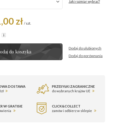
Jaki rozmiar wybrać?
,00 zł
/
szt.
R
Dodaj do ulubionych
odaj do koszyka
Dodaj do porównania
OWA DOSTAWA
PRZESYŁKI ZAGRANICZNE
 zł
do wybranych krajów UE
R W GRATISIE
CLICK&COLLECT
ówienia
zamów i odbierz w sklepie