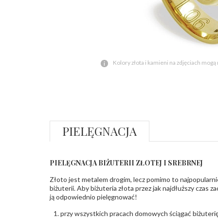
Kolory złota i kamieni na zdjęciach mogą
PIELĘGNACJA
PIELĘGNACJA BIŻUTERII ZŁOTEJ I SREBRNEJ
Złoto jest metalem drogim, lecz pomimo to najpopularni
biżuterii. Aby biżuteria złota przez jak najdłuższy czas 
ją odpowiednio pielęgnować!
przy wszystkich pracach domowych ściągać biżuterię