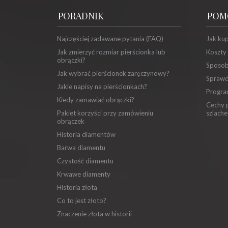
PORADNIK
POM
Najczęściej zadawane pytania (FAQ)
Jak ku
Jak zmierzyć rozmiar pierścionka lub
Koszty
obrączki?
Sposob
Jak wybrać pierścionek zaręczynowy?
Sprawd
Jakie napisy na pierścionkach?
Progra
Kiedy zamawiać obrączki?
Cechy p
Pakiet korzyści przy zamówieniu
szlache
obrączek
Historia diamentów
Barwa diamentu
Czystość diamentu
Krwawe diamenty
Historia złota
Co to jest złoto?
Znaczenie złota w historii