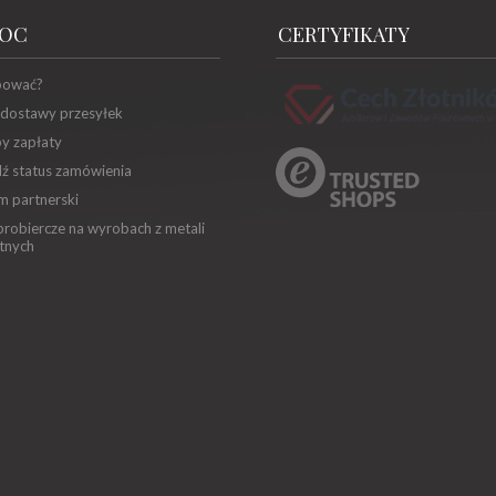
OC
CERTYFIKATY
pować?
 dostawy przesyłek
y zapłaty
ź status zamówienia
m partnerski
robiercze na wyrobach z metali
tnych