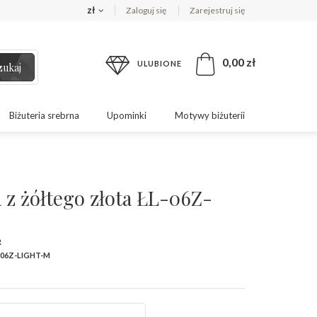
zł
Zaloguj się
Zarejestruj się
0,00 zł
ULUBIONE
zukaj
Biżuteria srebrna
Upominki
Motywy biżuterii
 z żółtego złota ŁL-06Z-
R
-06Z-LIGHT-M