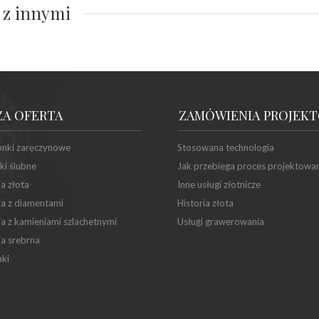
 z innymi
ZA OFERTA
ZAMÓWIENIA PROJEK
onki zaręczynowe
Stosowana technologia
ki ślubne
Jak przebiega proces projektowa
ia złota
Inne usługi złotnicze
ia z diamentami
Historia złota
ia z kamieniami szlachetnymi
Usługi grawerowania
ia srebrna
ki