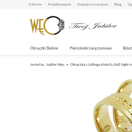
O firmie
Projektowanie
Nowości w serwisie
Blog
Op
Obrączki Ślubne
Pierścionki zaręczynowe
Biżut
Jesteś tu:
Jubiler Węc
Obrączka z żółtego złota ŁL-06Z-light-