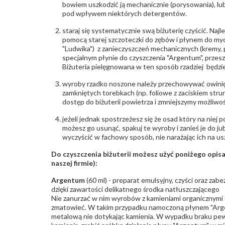
bowiem uszkodzić ją mechanicznie (porysowania), lub
pod wpływem niektórych detergentów.
staraj się systematycznie swą biżuterię czyścić. Najl
pomocą starej szczoteczki do zębów i płynem do myc
"Ludwika") z zanieczyszczeń mechanicznych (kremy, po
specjalnym płynie do czyszczenia "Argentum", przes
Biżuteria pielęgnowana w ten sposób rzadziej będzie
wyroby rzadko noszone należy przechowywać owinię
zamkniętych torebkach (np. foliowe z zaciskiem str
dostęp do biżuterii powietrza i zmniejszymy możliwo
jeżeli jednak spostrzeżesz się że osad który na niej p
możesz go usunąć, spakuj te wyroby i zanieś je do ju
wyczyścić w fachowy sposób, nie narażając ich na us
Do czyszczenia biżuterii możesz użyć poniżego opi
naszej firmie):
Argentum
(60 ml) - preparat emulsyjny, czyści oraz za
dzięki zawartości delikatnego środka natłuszczającego
Nie zanurzać w nim wyrobów z kamieniami organicznymi (p
zmatowieć. W takim przypadku namoczoną płynem "Arge
metalową nie dotykając kamienia. W wypadku braku pew