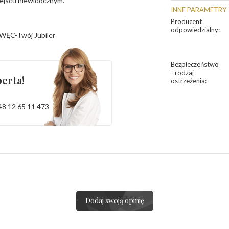
iejscu niewidocznym.
INNE PARAMETRY
Producent
odpowiedzialny
:
WĘC-Twój Jubiler
Bezpieczeństwo
- rodzaj
erta!
ostrzeżenia
:
48 12 65 11 473
Dodaj swoją opinię