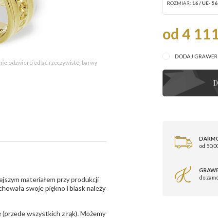
ROZMIAR:
16 / UE- 56
od 4 111
DODAJ GRAWE
 nie odzwierciedlać rzeczywistej barwy
D
DARM
od 50,00
GRAWE
do zam
ejszym materiałem przy produkcji
zachowała swoje piękno i blask należy
 (przede wszystkich z rąk). Możemy