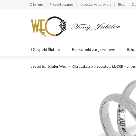
O firmie
Projektowanie
Nowości w serwisie
Blog
Op
Obrączki Ślubne
Pierścionki zaręczynowe
Biżut
Jesteś tu:
Jubiler Węc
Obrączka z białego złota ŁL-08B-light-