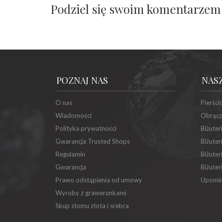
Podziel się swoim komentarzem
POZNAJ NAS
NAS
O nas
Pierści
Wiadomości
Obrącz
Polityka prywatności
Biżuter
Gwarancja Trusted Shops
Biżuter
Regulamin
Biżuter
Gwarancja
Biżuter
Prawo odstąpienia od umowy
Upomin
Wyroby z grawerunkami
Skup złomu złota i srebra