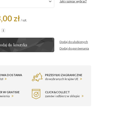
Jaki rozmiar wybrać?
,00 zł
/
szt.
R
Dodaj do ulubionych
odaj do koszyka
Dodaj do porównania
OWA DOSTAWA
PRZESYŁKI ZAGRANICZNE
 zł
do wybranych krajów UE
R W GRATISIE
CLICK&COLLECT
ówienia
zamów i odbierz w sklepie