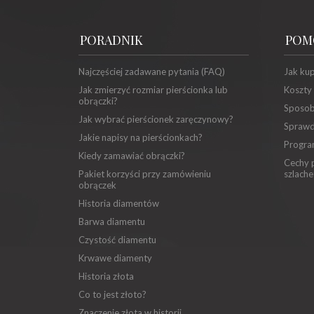
PORADNIK
POM
Najczęściej zadawane pytania (FAQ)
Jak ku
Jak zmierzyć rozmiar pierścionka lub
Koszty
obrączki?
Sposob
Jak wybrać pierścionek zaręczynowy?
Sprawd
Jakie napisy na pierścionkach?
Progra
Kiedy zamawiać obrączki?
Cechy p
Pakiet korzyści przy zamówieniu
szlache
obrączek
Historia diamentów
Barwa diamentu
Czystość diamentu
Krwawe diamenty
Historia złota
Co to jest złoto?
Znaczenie złota w historii