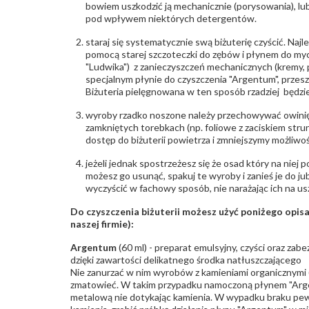
bowiem uszkodzić ją mechanicznie (porysowania), lub
pod wpływem niektórych detergentów.
staraj się systematycznie swą biżuterię czyścić. Najl
pomocą starej szczoteczki do zębów i płynem do myc
"Ludwika") z zanieczyszczeń mechanicznych (kremy, po
specjalnym płynie do czyszczenia "Argentum", przes
Biżuteria pielęgnowana w ten sposób rzadziej będzie
wyroby rzadko noszone należy przechowywać owinię
zamkniętych torebkach (np. foliowe z zaciskiem str
dostęp do biżuterii powietrza i zmniejszymy możliwo
jeżeli jednak spostrzeżesz się że osad który na niej p
możesz go usunąć, spakuj te wyroby i zanieś je do ju
wyczyścić w fachowy sposób, nie narażając ich na us
Do czyszczenia biżuterii możesz użyć poniżego opi
naszej firmie):
Argentum
(60 ml) - preparat emulsyjny, czyści oraz za
dzięki zawartości delikatnego środka natłuszczającego
Nie zanurzać w nim wyrobów z kamieniami organicznymi (p
zmatowieć. W takim przypadku namoczoną płynem "Arge
metalową nie dotykając kamienia. W wypadku braku pew