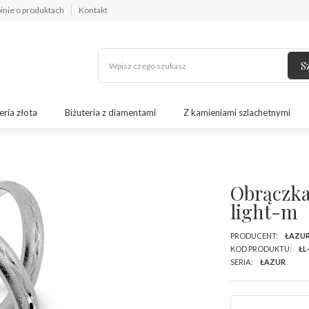
inie o produktach
Kontakt
S
eria złota
Biżuteria z diamentami
Z kamieniami szlachetnymi
m
Obrączka
light-m
PRODUCENT:
ŁAZU
KOD PRODUKTU:
ŁL
SERIA:
ŁAZUR