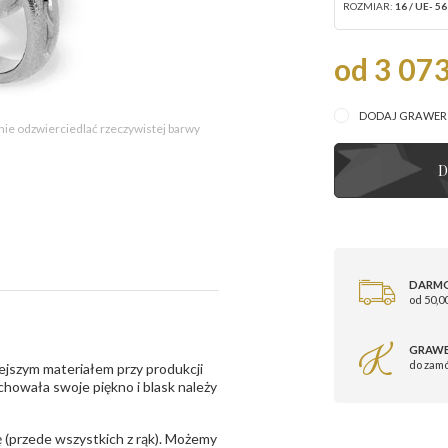
ROZMIAR:
16 / UE- 56
od 3 073
DODAJ GRAWE
 nie odzwierciedlać rzeczywistej barwy
D
DARM
od 50,00
GRAWE
do zam
ejszym materiałem przy produkcji
zachowała swoje piękno i blask należy
 (przede wszystkich z rąk). Możemy