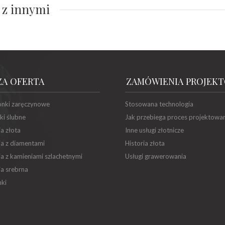
 z innymi
ZA OFERTA
ZAMÓWIENIA PROJEK
onki zaręczynowe
Stosowana technologia
ki ślubne
Jak przebiega proces projektowa
ia złota
Inne usługi złotnicze
ia z diamentami
Historia złota
ia z kamieniami szlachetnymi
Usługi grawerowania
ia srebrna
ki