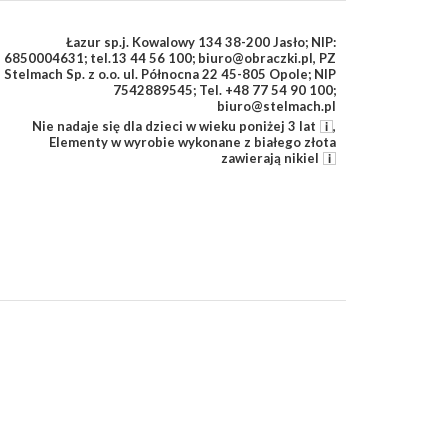
Łazur sp.j. Kowalowy 134 38-200 Jasło; NIP:
6850004631; tel.13 44 56 100; biuro@obraczki.pl
,
PZ
Stelmach Sp. z o.o. ul. Północna 22 45-805 Opole; NIP
7542889545; Tel. +48 77 54 90 100;
biuro@stelmach.pl
Nie nadaje się dla dzieci w wieku poniżej 3 lat
,
Elementy w wyrobie wykonane z białego złota
zawierają nikiel