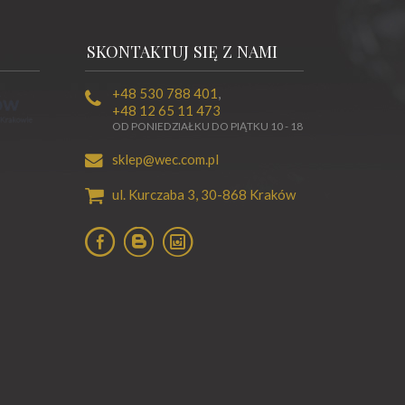
SKONTAKTUJ SIĘ Z NAMI
+48 530 788 401
,
+48 12 65 11 473
OD PONIEDZIAŁKU DO PIĄTKU 10 - 18
sklep@wec.com.pl
ul. Kurczaba 3,
30-868
Kraków