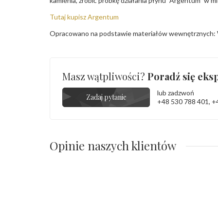
kamienia, zrobić próbkę działania płynu "Argentum" w m
Tutaj kupisz Argentum
Opracowano na podstawie materiałów wewnętrznych: 
Masz wątpliwości?
Poradź się eksp
lub zadzwoń
Zadaj pytanie
+48 530 788 401
,
+
Opinie naszych klientów