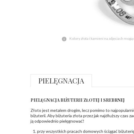
Kolory złota i kamieni na zdjęciach mogą
PIELĘGNACJA
PIELĘGNACJA BIŻUTERII ZŁOTEJ I SREBRNEJ
Złoto jest metalem drogim, lecz pomimo to najpopularni
biżuterii. Aby biżuteria złota przez jak najdłuższy czas 
ją odpowiednio pielęgnować!
przy wszystkich pracach domowych ściągać biżuterię