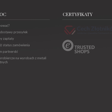
OC
CERTYFIKATY
pować?
 dostawy przesyłek
y zapłaty
ź status zamówienia
m partnerski
robiercze na wyrobach z metali
tnych