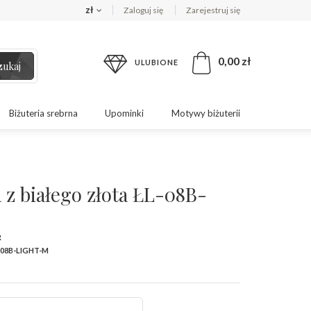
zł
Zaloguj się
Zarejestruj się
0,00 zł
ULUBIONE
zukaj
Biżuteria srebrna
Upominki
Motywy biżuterii
 z białego złota ŁL-08B-
R
-08B-LIGHT-M