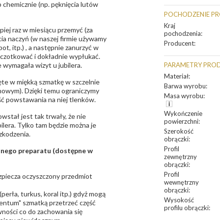
 chemicznie (np. pęknięcia lutów
POCHODZENIE P
Kraj
epiej raz w miesiącu przemyć (za
pochodzenia
:
ia naczyń (w naszej firmie używamy
Producent
:
t, itp.) , a następnie zanurzyć w
zczotkować i dokładnie wypłukać.
 wymagała wizyt u jubilera.
PARAMETRY PRO
Materiał
:
te w miękką szmatkę w szczelnie
Barwa wyrobu
:
unowym). Dzięki temu ograniczymy
Masa wyrobu
:
ść powstawania na niej tlenków.
Wykończenie
owstał jest tak trwały, że nie
powierzchni
:
bilera. Tylko tam będzie można je
Szerokość
zkodzenia.
obrączki
:
Profil
sanego preparatu (dostępne w
zewnętrzny
obrączki
:
Profil
bezpiecza oczyszczony przedmiot
wewnętrzny
obrączki
:
erła, turkus, koral itp.) gdyż mogą
Wysokość
ntum" szmatką przetrzeć część
profilu obrączki
:
ności co do zachowania się