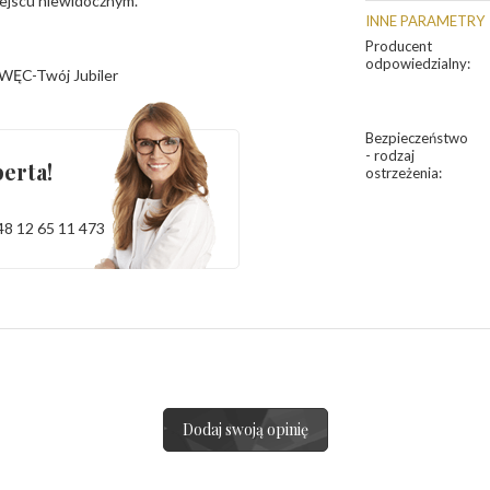
iejscu niewidocznym.
INNE PARAMETRY
Producent
odpowiedzialny
:
WĘC-Twój Jubiler
Bezpieczeństwo
- rodzaj
erta!
ostrzeżenia
:
48 12 65 11 473
Dodaj swoją opinię