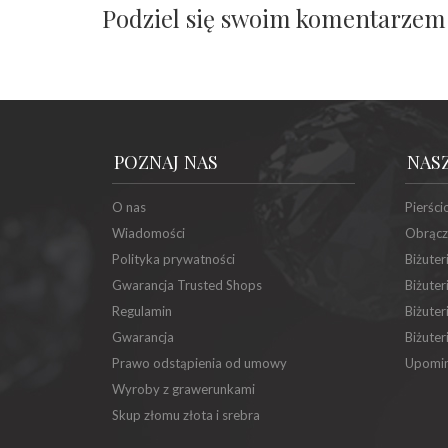
Podziel się swoim komentarzem
POZNAJ NAS
NAS
O nas
Pierści
Wiadomości
Obrącz
Polityka prywatności
Biżuter
Gwarancja Trusted Shops
Biżuter
Regulamin
Biżuter
Gwarancja
Biżuter
Prawo odstąpienia od umowy
Upomin
Wyroby z grawerunkami
Skup złomu złota i srebra