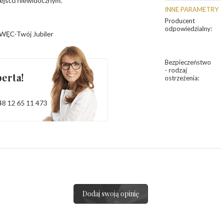
iejscu niewidocznym.
INNE PARAMETRY
Producent
odpowiedzialny
:
WĘC-Twój Jubiler
Bezpieczeństwo
- rodzaj
erta!
ostrzeżenia
:
48 12 65 11 473
Dodaj swoją opinię