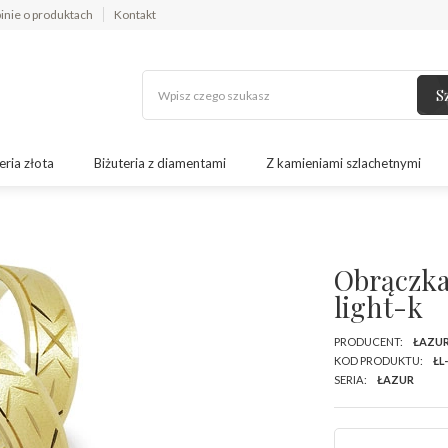
inie o produktach
Kontakt
S
eria złota
Biżuteria z diamentami
Z kamieniami szlachetnymi
Obrączka
light-k
PRODUCENT:
ŁAZU
KOD PRODUKTU:
ŁL
SERIA:
ŁAZUR