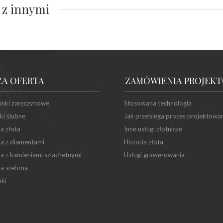
 z innymi
ZA OFERTA
ZAMÓWIENIA PROJEK
onki zaręczynowe
Stosowana technologia
ki ślubne
Jak przebiega proces projektowa
ia złota
Inne usługi złotnicze
ia z diamentami
Historia złota
ia z kamieniami szlachetnymi
Usługi grawerowania
ia srebrna
ki