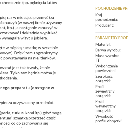
 chemicznie (np. pęknięcia lutów
POCHODZENIE P
Kraj
epiej raz w miesiącu przemyć (za
pochodzenia
:
ia naczyń (w naszej firmie używamy
Producent
:
t, itp.) , a następnie zanurzyć w
zczotkować i dokładnie wypłukać.
 wymagała wizyt u jubilera.
PARAMETRY PRO
Materiał
:
te w miękką szmatkę w szczelnie
Barwa wyrobu
:
unowym). Dzięki temu ograniczymy
Masa wyrobu
:
ść powstawania na niej tlenków.
Wykończenie
owstał jest tak trwały, że nie
powierzchni
:
bilera. Tylko tam będzie można je
Szerokość
zkodzenia.
obrączki
:
Profil
sanego preparatu (dostępne w
zewnętrzny
obrączki
:
Profil
bezpiecza oczyszczony przedmiot
wewnętrzny
obrączki
:
erła, turkus, koral itp.) gdyż mogą
Wysokość
ntum" szmatką przetrzeć część
profilu obrączki
:
ności co do zachowania się