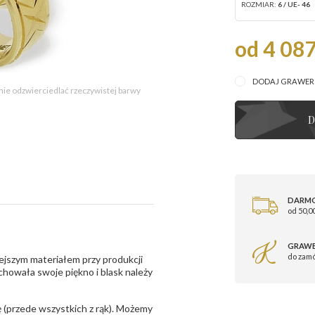
ROZMIAR:
6 / UE- 46
od 4 087
DODAJ GRAWE
 nie odzwierciedlać rzeczywistej barwy
D
DARM
od 50,00
GRAWE
do zam
ejszym materiałem przy produkcji
zachowała swoje piękno i blask należy
 (przede wszystkich z rąk). Możemy