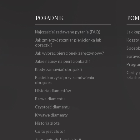
PORADNIK
POM
Najczęściej zadawane pytania (FAQ)
Jak ku
Jak zmierzyć rozmiar pierścionka lub
Koszty
obrączki?
Sposob
Jak wybrać pierścionek zaręczynowy?
Sprawd
Jakie napisy na pierścionkach?
Progra
Kiedy zamawiać obrączki?
Cechy p
Pakiet korzyści przy zamówieniu
szlache
obrączek
Historia diamentów
Barwa diamentu
Czystość diamentu
Krwawe diamenty
Historia złota
Co to jest złoto?
Znaczenie złota w historii