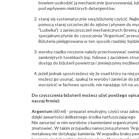
bowiem uszkodzić ją mechanicznie (porysowania), lub
pod wpływem niektórych detergentów.
staraj się systematycznie swą biżuterię czyścić. Najl
pomocą starej szczoteczki do zębów i płynem do myc
"Ludwika") z zanieczyszczeń mechanicznych (kremy, po
specjalnym płynie do czyszczenia "Argentum", przes
Biżuteria pielęgnowana w ten sposób rzadziej będzie
wyroby rzadko noszone należy przechowywać owinię
zamkniętych torebkach (np. foliowe z zaciskiem str
dostęp do biżuterii powietrza i zmniejszymy możliwo
jeżeli jednak spostrzeżesz się że osad który na niej p
możesz go usunąć, spakuj te wyroby i zanieś je do ju
wyczyścić w fachowy sposób, nie narażając ich na us
Do czyszczenia biżuterii możesz użyć poniżego opi
naszej firmie):
Argentum
(60 ml) - preparat emulsyjny, czyści oraz za
dzięki zawartości delikatnego środka natłuszczającego
Nie zanurzać w nim wyrobów z kamieniami organicznymi (p
zmatowieć. W takim przypadku namoczoną płynem "Arge
metalową nie dotykając kamienia. W wypadku braku pew