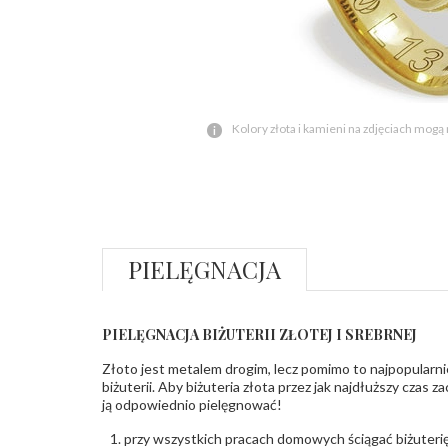
Kolory złota i kamieni na zdjęciach mogą
PIELĘGNACJA
PIELĘGNACJA BIŻUTERII ZŁOTEJ I SREBRNEJ
Złoto jest metalem drogim, lecz pomimo to najpopularni
biżuterii. Aby biżuteria złota przez jak najdłuższy czas 
ją odpowiednio pielęgnować!
przy wszystkich pracach domowych ściągać biżuterię