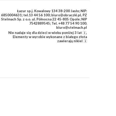
Łazur sp.j. Kowalowy 134 38-200 Jasło; NIP:
6850004631; tel.13 44 56 100; biuro@obraczki.pl
,
PZ
Stelmach Sp. z o.o. ul. Północna 22 45-805 Opole; NIP
7542889545; Tel. +48 77 54 90 100;
biuro@stelmach.pl
Nie nadaje się dla dzieci w wieku poniżej 3 lat
,
Elementy w wyrobie wykonane z białego złota
zawierają nikiel