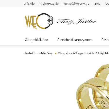
O firmie
Projektowanie
Nowości w serwisie
Blog
Op
Obrączki Ślubne
Pierścionki zaręczynowe
Biżut
Jesteś tu:
Jubiler Węc
Obrączka z żółtego złota ŁL-13Z-light-k