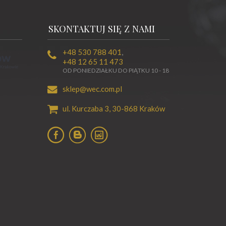
SKONTAKTUJ SIĘ Z NAMI
+48 530 788 401
,
+48 12 65 11 473
OD PONIEDZIAŁKU DO PIĄTKU 10 - 18
sklep@wec.com.pl
ul. Kurczaba 3,
30-868
Kraków