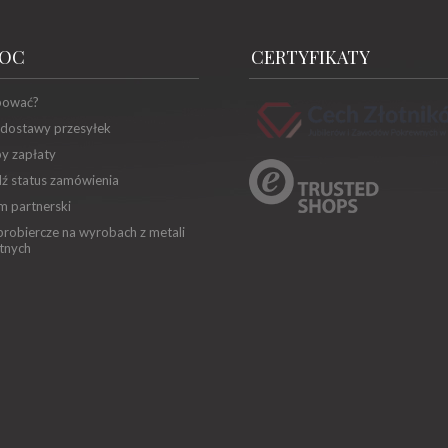
OC
CERTYFIKATY
pować?
 dostawy przesyłek
y zapłaty
ź status zamówienia
m partnerski
robiercze na wyrobach z metali
tnych