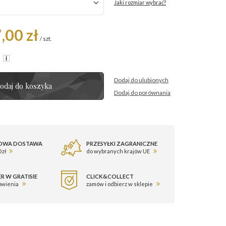
Jaki rozmiar wybrać?
,00 zł
/
szt.
R
Dodaj do ulubionych
odaj do koszyka
Dodaj do porównania
OWA DOSTAWA
PRZESYŁKI ZAGRANICZNE
 zł
do wybranych krajów UE
R W GRATISIE
CLICK&COLLECT
ówienia
zamów i odbierz w sklepie