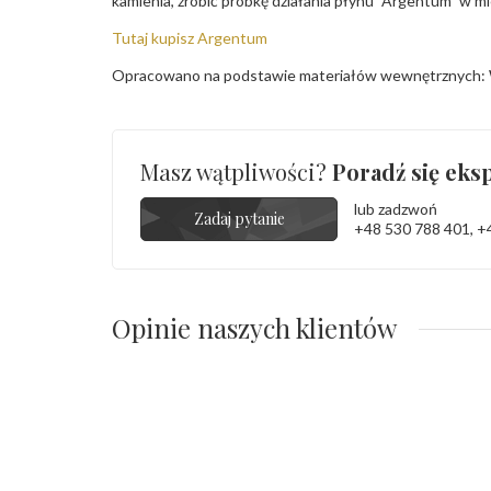
kamienia, zrobić próbkę działania płynu "Argentum" w m
Tutaj kupisz Argentum
Opracowano na podstawie materiałów wewnętrznych: 
Masz wątpliwości?
Poradź się eksp
lub zadzwoń
Zadaj pytanie
+48 530 788 401
,
+
Opinie naszych klientów