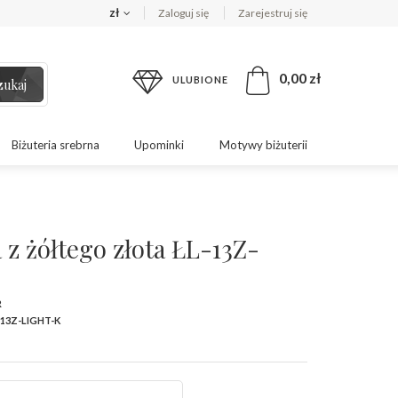
zł
Zaloguj się
Zarejestruj się
0,00 zł
ULUBIONE
zukaj
Biżuteria srebrna
Upominki
Motywy biżuterii
 z żółtego złota ŁL-13Z-
R
-13Z-LIGHT-K