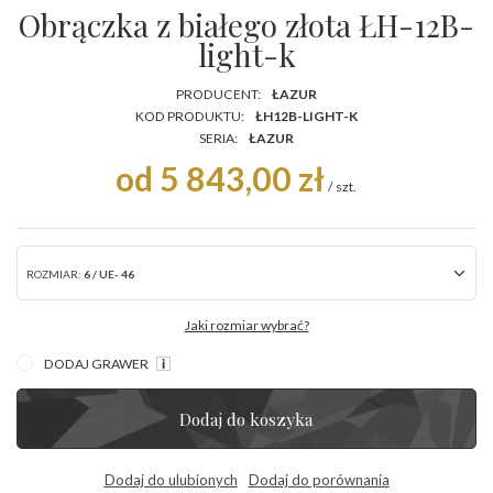
Obrączka z białego złota ŁH-12B-
light-k
PRODUCENT:
ŁAZUR
KOD PRODUKTU:
ŁH12B-LIGHT-K
SERIA:
ŁAZUR
od 5 843,00 zł
/
szt.
ROZMIAR:
6 / UE- 46
Jaki rozmiar wybrać?
DODAJ GRAWER
Dodaj do koszyka
Dodaj do ulubionych
Dodaj do porównania