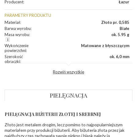
Producent
:
Łazur
PARAMETRY PRODUKTU
Materiał
:
Złoto pr. 0,585
Barwa wyrobu
:
Białe
Masa wyrobu
:
ok. 5.95 g
Wykończenie
Matowane z błyszczącym
powierzchni
:
Szerokość
ok. 6,0 mm
obrączki
:
Profil
Fantazyjny
Rozwiń wszystkie
zewnętrzny
obrączki
:
Profil
Soczewka
wewnętrzny
obrączki
:
PIELĘGNACJA
Wysokość
ok. 1,5 mm
profilu obrączki
:
PIELĘGNACJA BIŻUTERII ZŁOTEJ I SREBRNEJ
INNE PARAMETRY
Złoto jest metalem drogim, lecz pomimo to najpopularniejszym
Producent
Łazur sp.j. Kowalowy 134 38-200 Jasło; NIP:
odpowiedzialny
:
6850004631; tel.13 44 56 100;
materiałem przy produkcji biżuterii. Aby biżuteria złota przez jak
biuro@obraczki.pl
,
PZ Stelmach Sp. z o.o. ul.
najdłuższy czas zachowała swoje piękno i blask należy ją