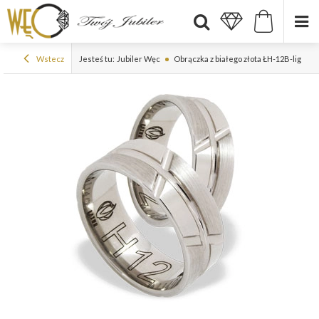
Wstecz
Jesteś tu:
Jubiler Węc
Obrączka z białego złota ŁH-12B-light-k