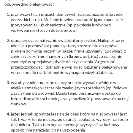
Północna 22 45-805 Opole; NIP 7542889545;
odpowiednio pielęgnować!
Tel. +48 77 54 90 100; biuro@stelmach.pl
Bezpieczeństwo
Nie nadaje się dla dzieci w wieku poniżej 3 lat
przy wszystkich pracach domowych ściągać biżuterię (przede
- rodzaj
,
Elementy w wyrobie wykonane z białego złota
wszystkich z rąk). Możemy bowiem uszkodzić ją mechanicznie
ostrzeżenia
:
zawierają nikiel
(porysowania), lub chemicznie (np. pęknięcia lutów pod
wpływem niektórych detergentów.
staraj się systematycznie swą biżuterię czyścić. Najlepiej raz w
miesiącu przemyć (za pomocą starej szczoteczki do zębów i
płynem do mycia naczyń (w naszej firmie używamy "Ludwika") z
zanieczyszczeń mechanicznych (kremy, pot, itp.) , a następnie
zanurzyć w specjalnym płynie do czyszczenia "Argentum",
przeszczotkować i dokładnie wypłukać. Biżuteria pielęgnowana
w ten sposób rzadziej będzie wymagała wizyt u jubilera.
wyroby rzadko noszone należy przechowywać owinięte w
miękką szmatkę w szczelnie zamkniętych torebkach (np. foliowe
z zaciskiem strunowym). Dzięki temu ograniczymy dostęp do
biżuterii powietrza i zmniejszymy możliwość powstawania na niej
tlenków.
jeżeli jednak spostrzeżesz się że osad który na niej powstał jest
tak trwały, że nie możesz go usunąć, spakuj te wyroby i zanieś je
do jubilera. Tylko tam będzie można je wyczyścić w fachowy
sposób, nie narażając ich na uszkodzenia.