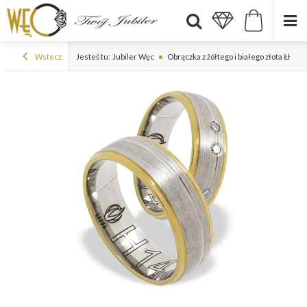
Wstecz
Jesteś tu:
Jubiler Węc
Obrączka z żółtego i białego złota ŁH-14