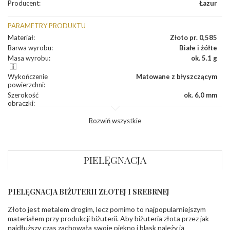
Producent
:
Łazur
PARAMETRY PRODUKTU
Materiał
:
Złoto pr. 0,585
Barwa wyrobu
:
Białe i żółte
Masa wyrobu
:
ok. 5.1 g
Wykończenie
Matowane z błyszczącym
powierzchni
:
Szerokość
ok. 6,0 mm
obrączki
:
Profil
Lekko zaokrąglony
Rozwiń wszystkie
zewnętrzny
obrączki
:
Profil
Soczewka
wewnętrzny
obrączki
:
PIELĘGNACJA
Wysokość
ok. 1,5 mm
profilu obrączki
:
PIELĘGNACJA BIŻUTERII ZŁOTEJ I SREBRNEJ
INNE PARAMETRY
Złoto jest metalem drogim, lecz pomimo to najpopularniejszym
Producent
Łazur sp.j. Kowalowy 134 38-200 Jasło; NIP:
odpowiedzialny
:
6850004631; tel.13 44 56 100;
materiałem przy produkcji biżuterii. Aby biżuteria złota przez jak
biuro@obraczki.pl
,
PZ Stelmach Sp. z o.o. ul.
najdłuższy czas zachowała swoje piękno i blask należy ją