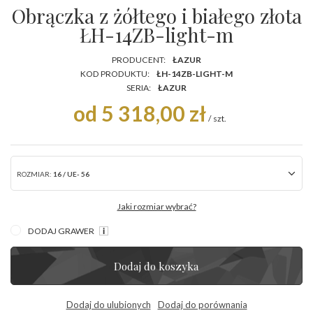
Obrączka z żółtego i białego złota
ŁH-14ZB-light-m
PRODUCENT:
ŁAZUR
KOD PRODUKTU:
ŁH-14ZB-LIGHT-M
SERIA:
ŁAZUR
od 5 318,00 zł
/
szt.
ROZMIAR:
16 / UE- 56
Jaki rozmiar wybrać?
DODAJ GRAWER
Dodaj do koszyka
Dodaj do ulubionych
Dodaj do porównania