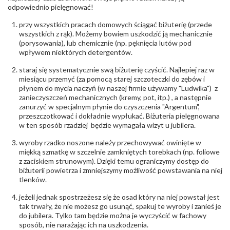
Północna 22 45-805 Opole; NIP 7542889545;
odpowiednio pielęgnować!
Tel. +48 77 54 90 100; biuro@stelmach.pl
Bezpieczeństwo
Nie nadaje się dla dzieci w wieku poniżej 3 lat
przy wszystkich pracach domowych ściągać biżuterię (przede
- rodzaj
,
Elementy w wyrobie wykonane z białego złota
wszystkich z rąk). Możemy bowiem uszkodzić ją mechanicznie
ostrzeżenia
:
zawierają nikiel
(porysowania), lub chemicznie (np. pęknięcia lutów pod
wpływem niektórych detergentów.
staraj się systematycznie swą biżuterię czyścić. Najlepiej raz w
miesiącu przemyć (za pomocą starej szczoteczki do zębów i
płynem do mycia naczyń (w naszej firmie używamy "Ludwika") z
zanieczyszczeń mechanicznych (kremy, pot, itp.) , a następnie
zanurzyć w specjalnym płynie do czyszczenia "Argentum",
przeszczotkować i dokładnie wypłukać. Biżuteria pielęgnowana
w ten sposób rzadziej będzie wymagała wizyt u jubilera.
wyroby rzadko noszone należy przechowywać owinięte w
miękką szmatkę w szczelnie zamkniętych torebkach (np. foliowe
z zaciskiem strunowym). Dzięki temu ograniczymy dostęp do
biżuterii powietrza i zmniejszymy możliwość powstawania na niej
tlenków.
jeżeli jednak spostrzeżesz się że osad który na niej powstał jest
tak trwały, że nie możesz go usunąć, spakuj te wyroby i zanieś je
do jubilera. Tylko tam będzie można je wyczyścić w fachowy
sposób, nie narażając ich na uszkodzenia.